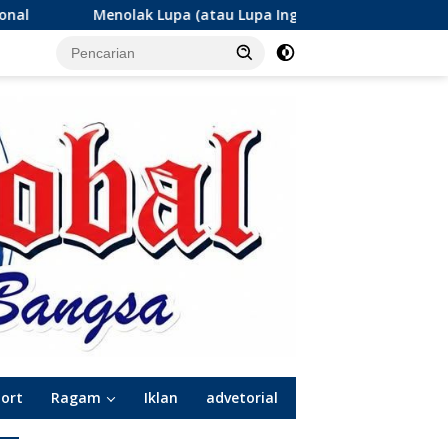
atau Lupa Ingatan?): Menanti Angka Rp2,3 Triliun Jargas PGN S
port
Ragam
Iklan
advetorial