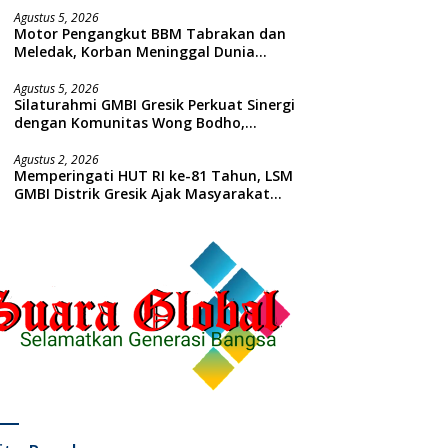
Agustus 5, 2026
Motor Pengangkut BBM Tabrakan dan
Meledak, Korban Meninggal Dunia
Ditempat
Agustus 5, 2026
Silaturahmi GMBI Gresik Perkuat Sinergi
dengan Komunitas Wong Bodho,
Dilanjutkan Pengamanan Konser
Reggae Vespa Menjelang Acara
Agustus 2, 2026
Memperingati HUT RI ke-81 Tahun, LSM
Sunatan Massal dan Santunan Anak
GMBI Distrik Gresik Ajak Masyarakat
Yatim
Kibarkan Bendera Merah Putih