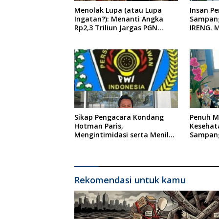
Menolak Lupa (atau Lupa
Insan P
Ingatan?): Menanti Angka
Sampang
Rp2,3 Triliun Jargas PGN
IRENG. 
Surabaya Keluar dari Labirin
Tindaka
Penyelidikan
oleh Pre
Indones
Sikap Pengacara Kondang
Penuh Mi
Hotman Paris,
Kesehat
Mengintimidasi serta Menilai
Sampang
Rendah Wartawan Ketua PWI
Ponkesd
Kabupaten Sampang Angkat
Bicara
Rekomendasi untuk kamu