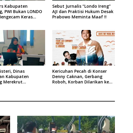
ers Kabupaten
Sebut Jurnalis “Londo Ireng”
, PWI Bukan LONDO
AJI dan Praktisi Hukum Desak
Mengecam Keras
Prabowo Meminta Maaf !!
n yang Dilakukan
siden Republik
ia
steri, Dinas
Kericuhan Pecah di Konser
an Kabupaten
Denny Caknan, Gerbang
 Merekrut
Roboh, Korban Dilarikan ke
es
RSUD Dr. Soewandhi