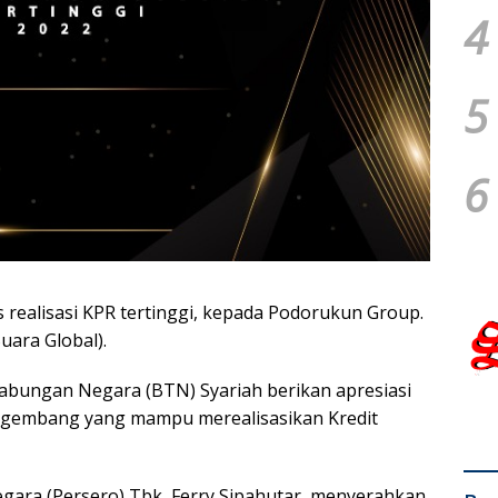
4
5
6
realisasi KPR tertinggi, kepada Podorukun Group.
uara Global).
Tabungan Negara (BTN) Syariah berikan apresiasi
ngembang yang mampu merealisasikan Kredit
gara (Persero) Tbk, Ferry Sipahutar, menyerahkan