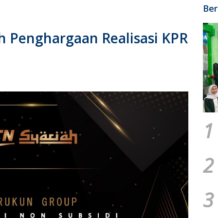
Ber
h Penghargaan Realisasi KPR
h
1
2
3