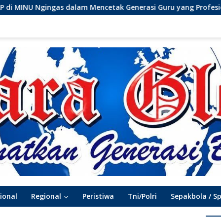
ncetak Generasi Guru yang Profesional
Menolak Lupa (
ional
Regional
Peristiwa
Tni/Polri
Sepakbola / S