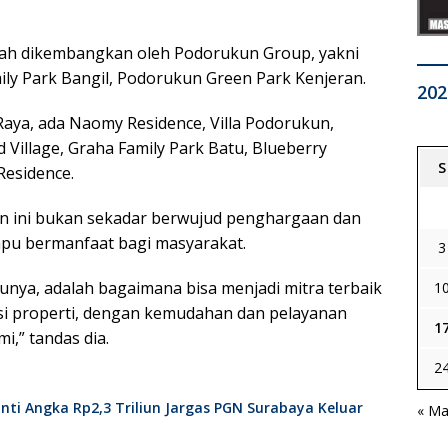
elah dikembangkan oleh Podorukun Group, yakni
ly Park Bangil, Podorukun Green Park Kenjeran.
202
ya, ada Naomy Residence, Villa Podorukun,
Village, Graha Family Park Batu, Blueberry
S
Residence.
n ini bukan sekadar berwujud penghargaan dan
pu bermanfaat bagi masyarakat.
3
nya, adalah bagaimana bisa menjadi mitra terbaik
1
asi properti, dengan kemudahan dan pelayanan
1
i,” tandas dia.
2
nti Angka Rp2,3 Triliun Jargas PGN Surabaya Keluar
« Ma