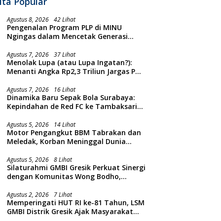
ita Popular
Agustus 8, 2026
42 Lihat
Pengenalan Program PLP di MINU
Ngingas dalam Mencetak Generasi
Guru yang Profesional
Agustus 7, 2026
37 Lihat
Menolak Lupa (atau Lupa Ingatan?):
Menanti Angka Rp2,3 Triliun Jargas PGN
Surabaya Keluar dari Labirin
Penyelidikan
Agustus 7, 2026
16 Lihat
Dinamika Baru Sepak Bola Surabaya:
Kepindahan de Red FC ke Tambaksari
dan Respon Publik
Agustus 5, 2026
14 Lihat
Motor Pengangkut BBM Tabrakan dan
Meledak, Korban Meninggal Dunia
Ditempat
Agustus 5, 2026
8 Lihat
Silaturahmi GMBI Gresik Perkuat Sinergi
dengan Komunitas Wong Bodho,
Dilanjutkan Pengamanan Konser
Reggae Vespa Menjelang Acara
Agustus 2, 2026
7 Lihat
Memperingati HUT RI ke-81 Tahun, LSM
Sunatan Massal dan Santunan Anak
GMBI Distrik Gresik Ajak Masyarakat
Yatim
Kibarkan Bendera Merah Putih