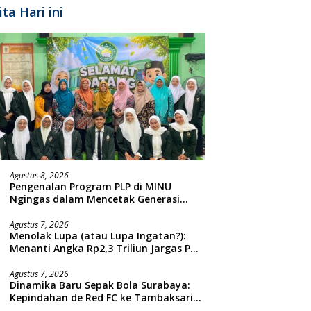
ita Hari ini
Agustus 8, 2026
Pengenalan Program PLP di MINU
Ngingas dalam Mencetak Generasi
Guru yang Profesional
Agustus 7, 2026
Menolak Lupa (atau Lupa Ingatan?):
Menanti Angka Rp2,3 Triliun Jargas PGN
Surabaya Keluar dari Labirin
Penyelidikan
Agustus 7, 2026
Dinamika Baru Sepak Bola Surabaya:
Kepindahan de Red FC ke Tambaksari
dan Respon Publik