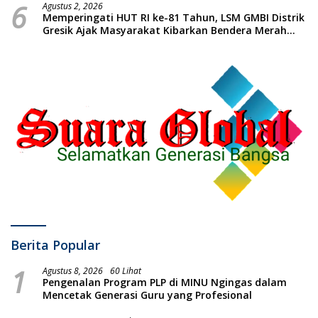
6
Massal dan Santunan Anak Yatim
Agustus 2, 2026
Memperingati HUT RI ke-81 Tahun, LSM GMBI Distrik
Gresik Ajak Masyarakat Kibarkan Bendera Merah
Putih
Berita Popular
1
Agustus 8, 2026
60 Lihat
Pengenalan Program PLP di MINU Ngingas dalam
Mencetak Generasi Guru yang Profesional