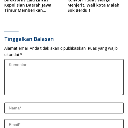
Kepolisian Daerah Jawa
Menjerit, Wali kota Malah
Timur Memberikan
Sok Berduit
Penghargaan Terbaik
Kepada Polres Sampang
dalam Acara ‘Polantas
Menyapa’
Tinggalkan Balasan
Alamat email Anda tidak akan dipublikasikan.
Ruas yang wajib
ditandai
*