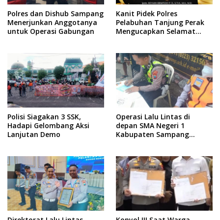
Polres dan Dishub Sampang
Kanit Pidek Polres
Menerjunkan Anggotanya
Pelabuhan Tanjung Perak
untuk Operasi Gabungan
Mengucapkan Selamat
Ulang Tahun kepada Bapak
Kapolrestabes Surabaya
Polisi Siagakan 3 SSK,
Operasi Lalu Lintas di
Hadapi Gelombang Aksi
depan SMA Negeri 1
Lanjutan Demo
Kabupaten Sampang
Berjalan Tertib dan Aman
Direktorat Lalu Lintas
Konyol !!! Saat Warga