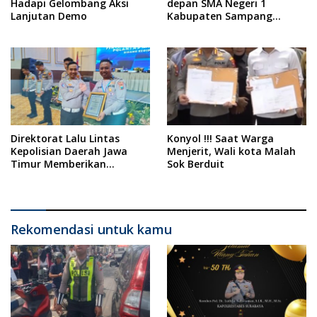
Hadapi Gelombang Aksi
depan SMA Negeri 1
Lanjutan Demo
Kabupaten Sampang
Berjalan Tertib dan Aman
Direktorat Lalu Lintas
Konyol !!! Saat Warga
Kepolisian Daerah Jawa
Menjerit, Wali kota Malah
Timur Memberikan
Sok Berduit
Penghargaan Terbaik
Kepada Polres Sampang
dalam Acara ‘Polantas
Menyapa’
Rekomendasi untuk kamu