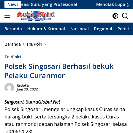
Langsung
 Guru yang Profesional
News
Menolak Lupa (atau Lupa Ingata
ke
konten
Beranda
Hukum & Kriminal
Nasional
Regional
Peristi
Beranda
Tni/Polri
Tni/Polri
Polsek Singosari Berhasil bekuk
Pelaku Curanmor
Redaksi
Juni 20, 2023
Singosari, SuaraGlobal.Net
Polsek Singosari, mengelar ungkap kasus Curas serta
barang bukti serta tersangka 2 pelaku kasus Curas
atau ranmor di depan halaman Polsek Singosari selasa
(20/06/2023).