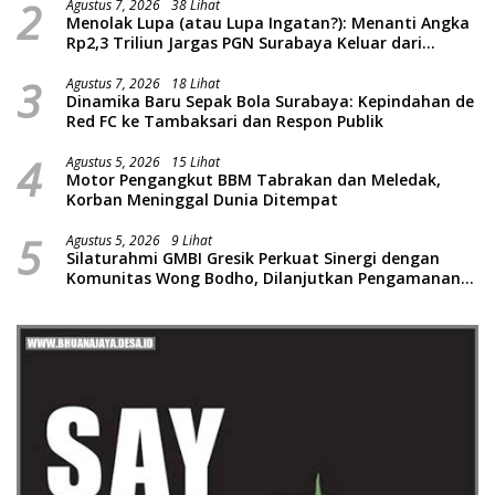
2
Agustus 7, 2026
38 Lihat
Menolak Lupa (atau Lupa Ingatan?): Menanti Angka
Rp2,3 Triliun Jargas PGN Surabaya Keluar dari
Labirin Penyelidikan
3
Agustus 7, 2026
18 Lihat
Dinamika Baru Sepak Bola Surabaya: Kepindahan de
Red FC ke Tambaksari dan Respon Publik
4
Agustus 5, 2026
15 Lihat
Motor Pengangkut BBM Tabrakan dan Meledak,
Korban Meninggal Dunia Ditempat
5
Agustus 5, 2026
9 Lihat
Silaturahmi GMBI Gresik Perkuat Sinergi dengan
Komunitas Wong Bodho, Dilanjutkan Pengamanan
Konser Reggae Vespa Menjelang Acara Sunatan
Massal dan Santunan Anak Yatim