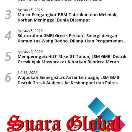
3
Agustus 5, 2026
Motor Pengangkut BBM Tabrakan dan Meledak,
Korban Meninggal Dunia Ditempat
4
Agustus 5, 2026
Silaturahmi GMBI Gresik Perkuat Sinergi dengan
Komunitas Wong Bodho, Dilanjutkan Pengamanan
Konser Reggae Vespa Menjelang Acara Sunatan
5
Massal dan Santunan Anak Yatim
Agustus 2, 2026
Memperingati HUT RI ke-81 Tahun, LSM GMBI Distrik
Gresik Ajak Masyarakat Kibarkan Bendera Merah
Putih
6
Juli 31, 2026
Wujudkan Senergisitas Antar Lembaga, LSM GMBI
Distrik Gresik Audiensi ke Kesbangpol dan Polres
Gresik Dilanjutkan Giat Sosial Santunan Anak Yatim
Piatu