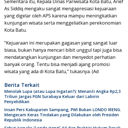
Sementara itu, Kepala Dinas Pariwisata Kota Batu, Arief
As Siddiq mengaku sangat mengapresiasi kejuaraan
yang digelar oleh APS karena mampu meningkatkan
kunjungan wisata serta menggeliatkan perekonomian
Kota Batu.
“Kejuaraan ini merupakan gagasan yang sangat luar
biasa, bukan hanya mencari bibit unggul tapi juga bisa
mendatangkan kunjungan dan menyedot perhatian
banyak orang. Tentu bisa menjadi ajang promosi
wisata yang ada di Kota Batu,” tukasnya. (Ad
Berita Terkait
Menolak Lupa (atau Lupa Ingatan?): Menanti Angka Rp2,3
Triliun Jargas PGN Surabaya Keluar dari Labirin
Penyelidikan
Insan Pers Kabupaten Sampang, PWI Bukan LONDO IRENG.
Mengecam Keras Tindakan yang Dilakukan oleh Presiden
Republik Indonesia
Sebut Jurnalis “Londo Ireng” AJI dan Praktisi Hukum Desak