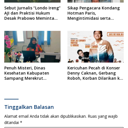
Sebut Jurnalis “Londo Ireng”
Sikap Pengacara Kondang
AJI dan Praktisi Hukum
Hotman Paris,
Desak Prabowo Meminta
Mengintimidasi serta
Maaf !!
Menilai Rendah Wartawan
Ketua PWI Kabupaten
Sampang Angkat Bicara
Penuh Misteri, Dinas
Kericuhan Pecah di Konser
Kesehatan Kabupaten
Denny Caknan, Gerbang
Sampang Merekrut
Roboh, Korban Dilarikan ke
Ponkesdes
RSUD Dr. Soewandhi
Tinggalkan Balasan
Alamat email Anda tidak akan dipublikasikan.
Ruas yang wajib
ditandai
*