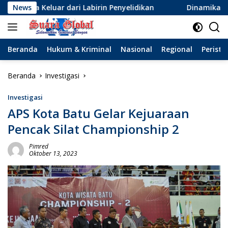
Langsung
r dari Labirin Penyelidikan
News
Dinamika Baru Sepak Bola 
ke
konten
Beranda
Hukum & Kriminal
Nasional
Regional
Peristi
Beranda
Investigasi
Investigasi
APS Kota Batu Gelar Kejuaraan
Pencak Silat Championship 2
Pimred
Oktober 13, 2023