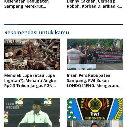
Kesehatan Kabupaten
Denny Caknan, Gerbang
Sampang Merekrut
Roboh, Korban Dilarikan ke
Ponkesdes
RSUD Dr. Soewandhi
Rekomendasi untuk kamu
Menolak Lupa (atau Lupa
Insan Pers Kabupaten
Ingatan?): Menanti Angka
Sampang, PWI Bukan
Rp2,3 Triliun Jargas PGN
LONDO IRENG. Mengecam
Surabaya Keluar dari
Keras Tindakan yang
Labirin Penyelidikan
Dilakukan oleh Presiden
Republik Indonesia