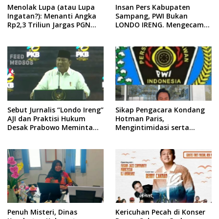
Menolak Lupa (atau Lupa
Insan Pers Kabupaten
Ingatan?): Menanti Angka
Sampang, PWI Bukan
Rp2,3 Triliun Jargas PGN
LONDO IRENG. Mengecam
Surabaya Keluar dari
Keras Tindakan yang
Labirin Penyelidikan
Dilakukan oleh Presiden
Republik Indonesia
Sebut Jurnalis “Londo Ireng”
Sikap Pengacara Kondang
AJI dan Praktisi Hukum
Hotman Paris,
Desak Prabowo Meminta
Mengintimidasi serta
Maaf !!
Menilai Rendah Wartawan
Ketua PWI Kabupaten
Sampang Angkat Bicara
Penuh Misteri, Dinas
Kericuhan Pecah di Konser