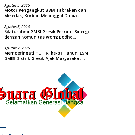
Agustus 5, 2026
Motor Pengangkut BBM Tabrakan dan
Meledak, Korban Meninggal Dunia
Ditempat
Agustus 5, 2026
Silaturahmi GMBI Gresik Perkuat Sinergi
dengan Komunitas Wong Bodho,
Dilanjutkan Pengamanan Konser
Reggae Vespa Menjelang Acara
Agustus 2, 2026
Memperingati HUT RI ke-81 Tahun, LSM
Sunatan Massal dan Santunan Anak
GMBI Distrik Gresik Ajak Masyarakat
Yatim
Kibarkan Bendera Merah Putih