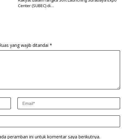
Rakyat dalam rangka Soft Launching Surabaya Expo
Center (SUBEC) di…
Ruas yang wajib ditandai
*
ada peramban ini untuk komentar saya berikutnya.