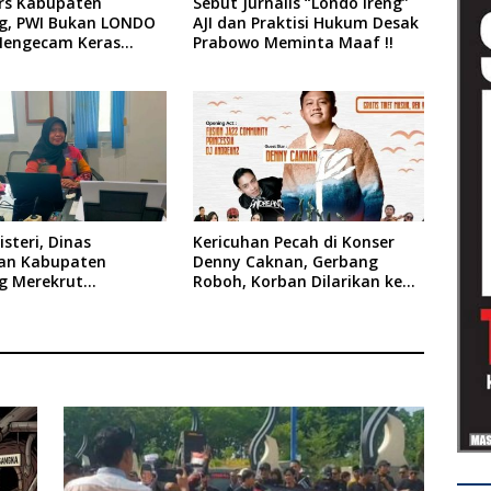
ers Kabupaten
Sebut Jurnalis “Londo Ireng”
, PWI Bukan LONDO
AJI dan Praktisi Hukum Desak
Mengecam Keras
Prabowo Meminta Maaf !!
n yang Dilakukan
siden Republik
ia
steri, Dinas
Kericuhan Pecah di Konser
an Kabupaten
Denny Caknan, Gerbang
 Merekrut
Roboh, Korban Dilarikan ke
es
RSUD Dr. Soewandhi