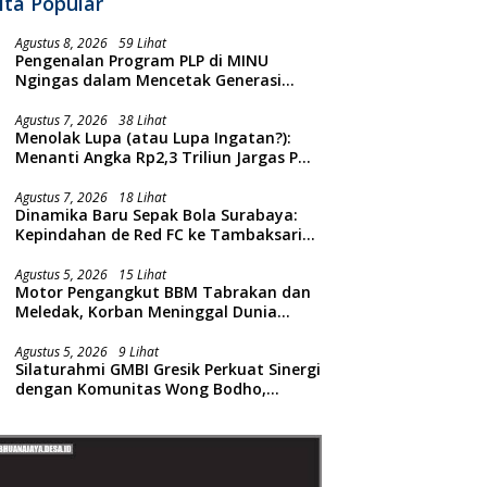
ita Popular
Agustus 8, 2026
59 Lihat
Pengenalan Program PLP di MINU
Ngingas dalam Mencetak Generasi
Guru yang Profesional
Agustus 7, 2026
38 Lihat
Menolak Lupa (atau Lupa Ingatan?):
Menanti Angka Rp2,3 Triliun Jargas PGN
Surabaya Keluar dari Labirin
Penyelidikan
Agustus 7, 2026
18 Lihat
Dinamika Baru Sepak Bola Surabaya:
Kepindahan de Red FC ke Tambaksari
dan Respon Publik
Agustus 5, 2026
15 Lihat
Motor Pengangkut BBM Tabrakan dan
Meledak, Korban Meninggal Dunia
Ditempat
Agustus 5, 2026
9 Lihat
Silaturahmi GMBI Gresik Perkuat Sinergi
dengan Komunitas Wong Bodho,
Dilanjutkan Pengamanan Konser
Reggae Vespa Menjelang Acara
Sunatan Massal dan Santunan Anak
Yatim