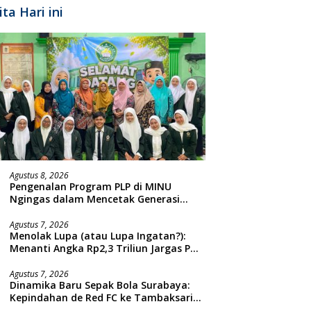
ita Hari ini
Agustus 8, 2026
Pengenalan Program PLP di MINU
Ngingas dalam Mencetak Generasi
Guru yang Profesional
Agustus 7, 2026
Menolak Lupa (atau Lupa Ingatan?):
Menanti Angka Rp2,3 Triliun Jargas PGN
Surabaya Keluar dari Labirin
Penyelidikan
Agustus 7, 2026
Dinamika Baru Sepak Bola Surabaya:
Kepindahan de Red FC ke Tambaksari
dan Respon Publik