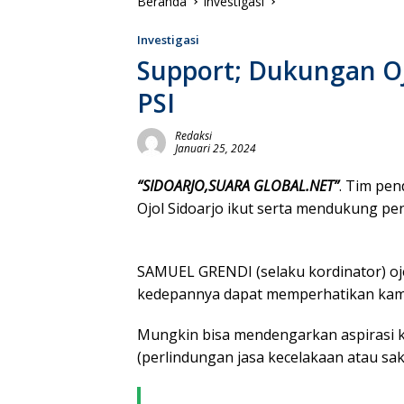
Beranda
Investigasi
Investigasi
Support; Dukungan Oj
PSI
Redaksi
Januari 25, 2024
“SIDOARJO,SUARA GLOBAL.NET”
. Tim pen
Ojol Sidoarjo ikut serta mendukung pe
SAMUEL GRENDI (selaku kordinator) oj
kedepannya dapat memperhatikan kami t
Mungkin bisa mendengarkan aspirasi k
(perlindungan jasa kecelakaan atau sak