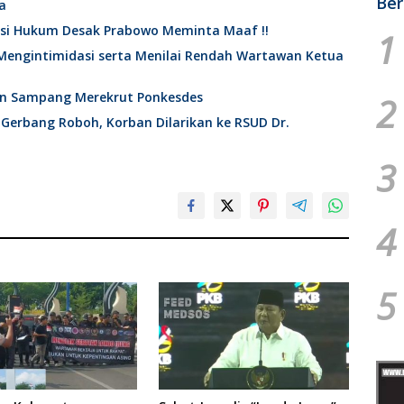
Ber
a
ktisi Hukum Desak Prabowo Meminta Maaf !!
1
Mengintimidasi serta Menilai Rendah Wartawan Ketua
en Sampang Merekrut Ponkesdes
2
 Gerbang Roboh, Korban Dilarikan ke RSUD Dr.
3
4
5