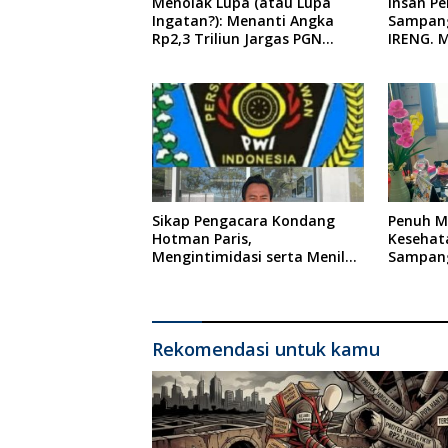
Menolak Lupa (atau Lupa
Insan P
Ingatan?): Menanti Angka
Sampang
Rp2,3 Triliun Jargas PGN
IRENG. 
Surabaya Keluar dari Labirin
Tindaka
Penyelidikan
oleh Pre
Indones
Sikap Pengacara Kondang
Penuh Mi
Hotman Paris,
Kesehat
Mengintimidasi serta Menilai
Sampang
Rendah Wartawan Ketua PWI
Ponkesd
Kabupaten Sampang Angkat
Bicara
Rekomendasi untuk kamu