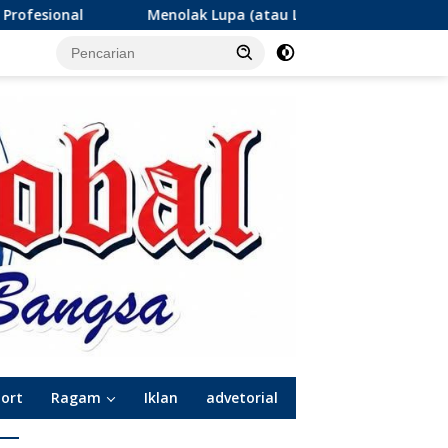
olak Lupa (atau Lupa Ingatan?): Menanti Angka Rp2,3 Triliun Ja
port
Ragam
Iklan
advetorial