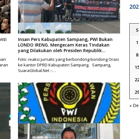
202
S
nti
Insan Pers Kabupaten Sampang, PWI Bukan
1
LONDO IRENG. Mengecam Keras Tindakan
yang Dilakukan oleh Presiden Republik
8
Indonesia
wan
Foto: reaksi jurnalis yang berbondong-bondong Orasi
aran
ke kantor DPRD Kabupaten Sampang. Sampang,
1
SuaraGlobal.Net –…
2
2
« De