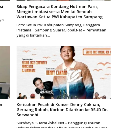
si
Sikap Pengacara Kondang Hotman Paris,
Mengintimidasi serta Menilai Rendah
Wartawan Ketua PWI Kabupaten Sampang
ya
Angkat Bicara
Foto: Ketua PWI Kabupaten Sampang, Hanggara
Pratama. Sampang, SuaraGlobal.Net – Pernyataan
yang di lontarkan…
en
Kericuhan Pecah di Konser Denny Caknan,
Gerbang Roboh, Korban Dilarikan ke RSUD Dr.
Soewandhi
Surabaya, SuaraGlobal.Net – Panggung Hiburan