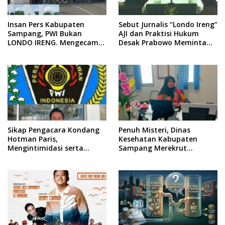
Insan Pers Kabupaten
Sebut Jurnalis “Londo Ireng”
Sampang, PWI Bukan
AJI dan Praktisi Hukum
LONDO IRENG. Mengecam
Desak Prabowo Meminta
Keras Tindakan yang
Maaf !!
Dilakukan oleh Presiden
Republik Indonesia
Sikap Pengacara Kondang
Penuh Misteri, Dinas
Hotman Paris,
Kesehatan Kabupaten
Mengintimidasi serta
Sampang Merekrut
Menilai Rendah Wartawan
Ponkesdes
Ketua PWI Kabupaten
Sampang Angkat Bicara