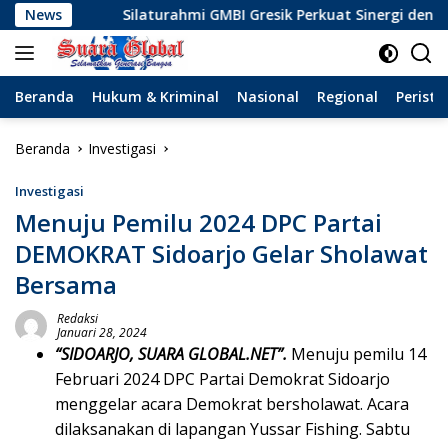
Langsung
Silaturahmi GMBI Gresik Perkuat Sinergi dengan Komunitas W
News
ke
konten
Beranda
Hukum & Kriminal
Nasional
Regional
Peristi
Beranda
Investigasi
Investigasi
Menuju Pemilu 2024 DPC Partai
DEMOKRAT Sidoarjo Gelar Sholawat
Bersama
Redaksi
Januari 28, 2024
“SIDOARJO, SUARA GLOBAL.NET”.
Menuju pemilu 14
Februari 2024 DPC Partai Demokrat Sidoarjo
menggelar acara Demokrat bersholawat. Acara
dilaksanakan di lapangan Yussar Fishing. Sabtu