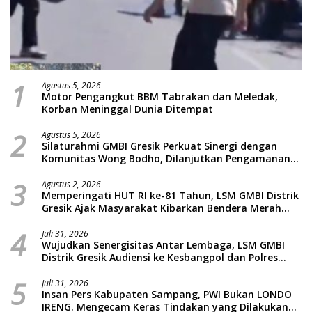
1
Agustus 5, 2026
Motor Pengangkut BBM Tabrakan dan Meledak,
Korban Meninggal Dunia Ditempat
2
Agustus 5, 2026
Silaturahmi GMBI Gresik Perkuat Sinergi dengan
Komunitas Wong Bodho, Dilanjutkan Pengamanan
Konser Reggae Vespa Menjelang Acara Sunatan
3
Massal dan Santunan Anak Yatim
Agustus 2, 2026
Memperingati HUT RI ke-81 Tahun, LSM GMBI Distrik
Gresik Ajak Masyarakat Kibarkan Bendera Merah
Putih
4
Juli 31, 2026
Wujudkan Senergisitas Antar Lembaga, LSM GMBI
Distrik Gresik Audiensi ke Kesbangpol dan Polres
Gresik Dilanjutkan Giat Sosial Santunan Anak Yatim
5
Piatu
Juli 31, 2026
Insan Pers Kabupaten Sampang, PWI Bukan LONDO
IRENG. Mengecam Keras Tindakan yang Dilakukan