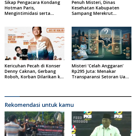
Sikap Pengacara Kondang
Penuh Misteri, Dinas
Hotman Paris,
Kesehatan Kabupaten
Mengintimidasi serta
Sampang Merekrut
Menilai Rendah Wartawan
Ponkesdes
Ketua PWI Kabupaten
Sampang Angkat Bicara
Kericuhan Pecah di Konser
Misteri ‘Celah Anggaran’
Denny Caknan, Gerbang
Rp295 Juta: Menakar
Roboh, Korban Dilarikan ke
Transparansi Setoran Uang
RSUD Dr. Soewandhi
Sampah Warga di DLH
Surabaya
Rekomendasi untuk kamu