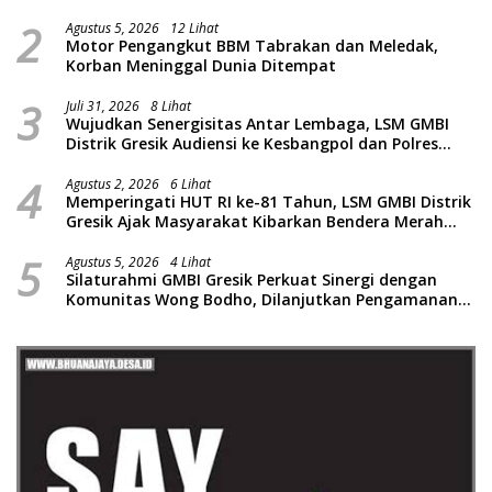
oleh Presiden Republik Indonesia
2
Agustus 5, 2026
12 Lihat
Motor Pengangkut BBM Tabrakan dan Meledak,
Korban Meninggal Dunia Ditempat
3
Juli 31, 2026
8 Lihat
Wujudkan Senergisitas Antar Lembaga, LSM GMBI
Distrik Gresik Audiensi ke Kesbangpol dan Polres
Gresik Dilanjutkan Giat Sosial Santunan Anak Yatim
4
Piatu
Agustus 2, 2026
6 Lihat
Memperingati HUT RI ke-81 Tahun, LSM GMBI Distrik
Gresik Ajak Masyarakat Kibarkan Bendera Merah
Putih
5
Agustus 5, 2026
4 Lihat
Silaturahmi GMBI Gresik Perkuat Sinergi dengan
Komunitas Wong Bodho, Dilanjutkan Pengamanan
Konser Reggae Vespa Menjelang Acara Sunatan
Massal dan Santunan Anak Yatim