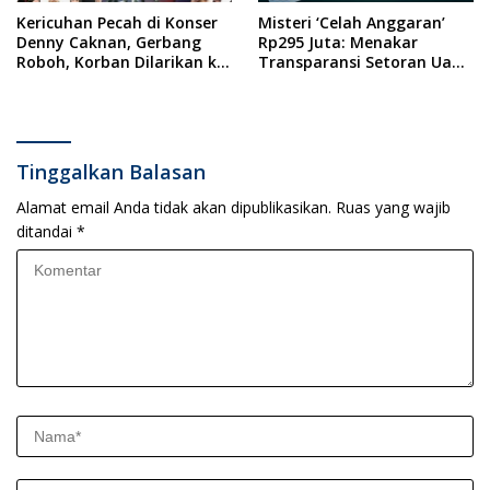
Kericuhan Pecah di Konser
Misteri ‘Celah Anggaran’
Denny Caknan, Gerbang
Rp295 Juta: Menakar
Roboh, Korban Dilarikan ke
Transparansi Setoran Uang
RSUD Dr. Soewandhi
Sampah Warga di DLH
Surabaya
Tinggalkan Balasan
Alamat email Anda tidak akan dipublikasikan.
Ruas yang wajib
ditandai
*