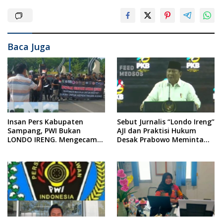
Baca Juga
Insan Pers Kabupaten
Sebut Jurnalis “Londo Ireng”
Sampang, PWI Bukan
AJI dan Praktisi Hukum
LONDO IRENG. Mengecam
Desak Prabowo Meminta
Keras Tindakan yang
Maaf !!
Dilakukan oleh Presiden
Republik Indonesia