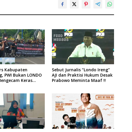
ers Kabupaten
Sebut Jurnalis “Londo Ireng”
, PWI Bukan LONDO
AJI dan Praktisi Hukum Desak
Mengecam Keras
Prabowo Meminta Maaf !!
n yang Dilakukan
siden Republik
ia