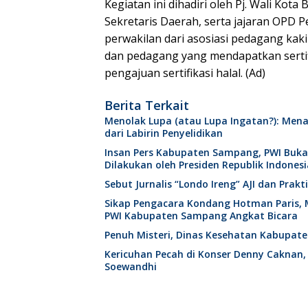
Kegiatan ini dihadiri oleh Pj. Wali Kota
Sekretaris Daerah, serta jajaran OPD Pe
perwakilan dari asosiasi pedagang kak
dan pedagang yang mendapatkan serti
pengajuan sertifikasi halal. (Ad)
Berita Terkait
Menolak Lupa (atau Lupa Ingatan?): Mena
dari Labirin Penyelidikan
Insan Pers Kabupaten Sampang, PWI Buk
Dilakukan oleh Presiden Republik Indonesi
Sebut Jurnalis “Londo Ireng” AJI dan Pra
Sikap Pengacara Kondang Hotman Paris, 
PWI Kabupaten Sampang Angkat Bicara
Penuh Misteri, Dinas Kesehatan Kabupat
Kericuhan Pecah di Konser Denny Caknan,
Soewandhi