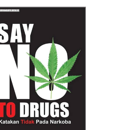
Reggae Vespa Menjelang Acara
Sunatan Massal dan Santunan Anak
Yatim