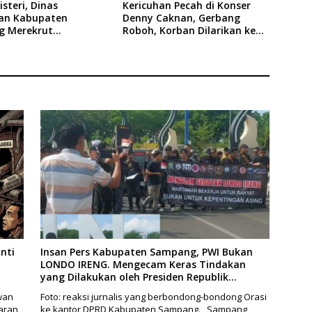
steri, Dinas
Kericuhan Pecah di Konser
an Kabupaten
Denny Caknan, Gerbang
 Merekrut
Roboh, Korban Dilarikan ke
es
RSUD Dr. Soewandhi
nti
Insan Pers Kabupaten Sampang, PWI Bukan
LONDO IRENG. Mengecam Keras Tindakan
yang Dilakukan oleh Presiden Republik
Indonesia
wan
Foto: reaksi jurnalis yang berbondong-bondong Orasi
aran
ke kantor DPRD Kabupaten Sampang. Sampang,