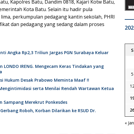
 Batu, Kapolres Batu, Dandim 0818, Kajari Kotw Batu,
merintah Kota Batu. Selain itu hadir pula
i lima, perkumpulan pedagang kantin sekolah, PHRI
fikat dan pedagang yang sedang dalam proses
202
S
nti Angka Rp2,3 Triliun Jargas PGN Surabaya Keluar
an LONDO IRENG. Mengecam Keras Tindakan yang
a
5
ktisi Hukum Desak Prabowo Meminta Maaf !!
1
Mengintimidasi serta Menilai Rendah Wartawan Ketua
1
en Sampang Merekrut Ponkesdes
2
 Gerbang Roboh, Korban Dilarikan ke RSUD Dr.
« Ja