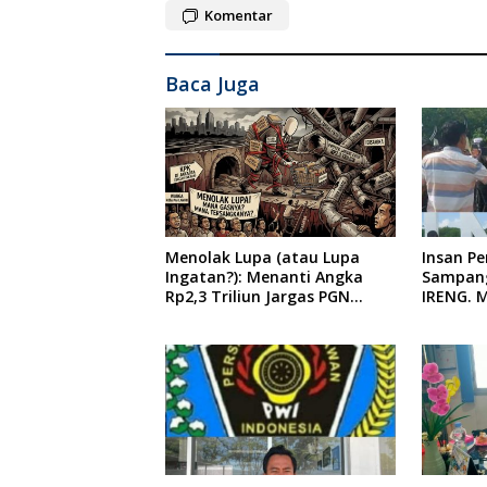
Komentar
Baca Juga
Menolak Lupa (atau Lupa
Insan P
Ingatan?): Menanti Angka
Sampang
Rp2,3 Triliun Jargas PGN
IRENG. 
Surabaya Keluar dari Labirin
Tindaka
Penyelidikan
oleh Pre
Indones