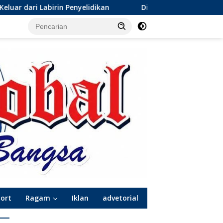
idikan
Dinamika Baru Sepak Bola Surabaya: Kepindahan
port
Ragam
Iklan
advetorial