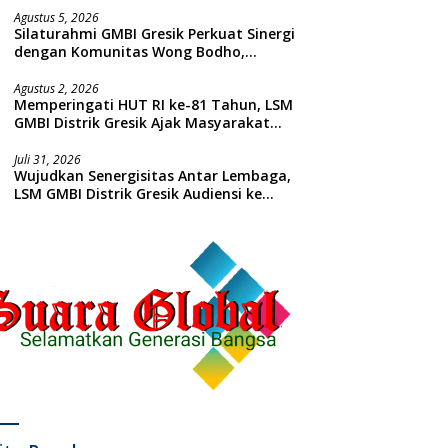
Agustus 5, 2026
Silaturahmi GMBI Gresik Perkuat Sinergi
dengan Komunitas Wong Bodho,
Dilanjutkan Pengamanan Konser
Reggae Vespa Menjelang Acara
Agustus 2, 2026
Memperingati HUT RI ke-81 Tahun, LSM
Sunatan Massal dan Santunan Anak
GMBI Distrik Gresik Ajak Masyarakat
Yatim
Kibarkan Bendera Merah Putih
Juli 31, 2026
Wujudkan Senergisitas Antar Lembaga,
LSM GMBI Distrik Gresik Audiensi ke
Kesbangpol dan Polres Gresik
Dilanjutkan Giat Sosial Santunan Anak
Yatim Piatu