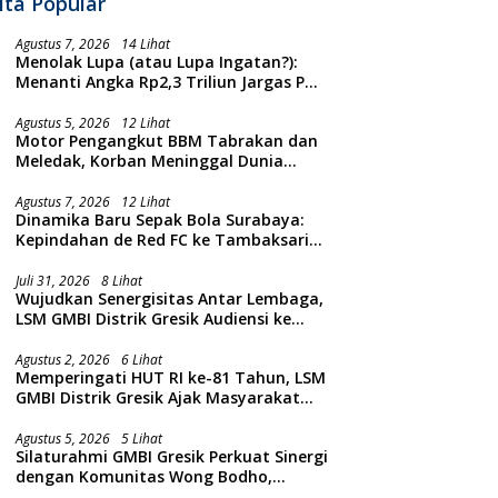
ita Popular
Agustus 7, 2026
14 Lihat
Menolak Lupa (atau Lupa Ingatan?):
Menanti Angka Rp2,3 Triliun Jargas PGN
Surabaya Keluar dari Labirin
Penyelidikan
Agustus 5, 2026
12 Lihat
Motor Pengangkut BBM Tabrakan dan
Meledak, Korban Meninggal Dunia
Ditempat
Agustus 7, 2026
12 Lihat
Dinamika Baru Sepak Bola Surabaya:
Kepindahan de Red FC ke Tambaksari
dan Respon Publik
Juli 31, 2026
8 Lihat
Wujudkan Senergisitas Antar Lembaga,
LSM GMBI Distrik Gresik Audiensi ke
Kesbangpol dan Polres Gresik
Dilanjutkan Giat Sosial Santunan Anak
Agustus 2, 2026
6 Lihat
Memperingati HUT RI ke-81 Tahun, LSM
Yatim Piatu
GMBI Distrik Gresik Ajak Masyarakat
Kibarkan Bendera Merah Putih
Agustus 5, 2026
5 Lihat
Silaturahmi GMBI Gresik Perkuat Sinergi
dengan Komunitas Wong Bodho,
Dilanjutkan Pengamanan Konser