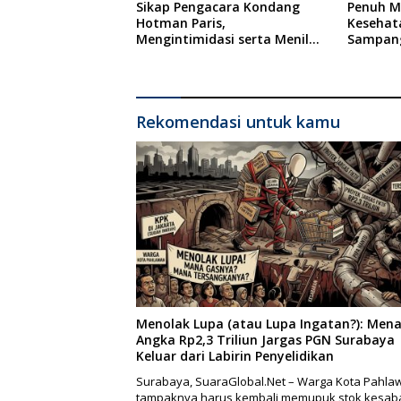
Sikap Pengacara Kondang
Penuh Mi
Hotman Paris,
Kesehat
Mengintimidasi serta Menilai
Sampang
Rendah Wartawan Ketua PWI
Ponkesd
Kabupaten Sampang Angkat
Bicara
Rekomendasi untuk kamu
Menolak Lupa (atau Lupa Ingatan?): Mena
Angka Rp2,3 Triliun Jargas PGN Surabaya
Keluar dari Labirin Penyelidikan
Surabaya, SuaraGlobal.Net – Warga Kota Pahla
tampaknya harus kembali memupuk stok kesab