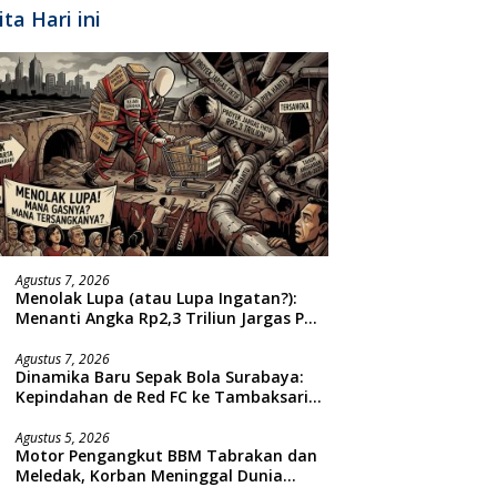
ita Hari ini
Agustus 7, 2026
Menolak Lupa (atau Lupa Ingatan?):
Menanti Angka Rp2,3 Triliun Jargas PGN
Surabaya Keluar dari Labirin
Penyelidikan
Agustus 7, 2026
Dinamika Baru Sepak Bola Surabaya:
Kepindahan de Red FC ke Tambaksari
dan Respon Publik
Agustus 5, 2026
Motor Pengangkut BBM Tabrakan dan
Meledak, Korban Meninggal Dunia
Ditempat