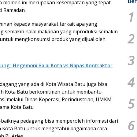
Ber
lam momen ini merupakan kesempatan yang tepat
i Ramadan.
1
jaminan kepada masyarakat terkait apa yang
ing semakin halal makanan yang diproduksi semakin
2
untuk mengkonsumsi produk yang dijual oleh
3
ung" Hegemoni Balai Kota vs Napas Kontraktor
4
edagang yang ada di Kota Wisata Batu juga bisa
ntah Kota Batu berkomitmen untuk membantu
5
si melalui Dinas Koperasi, Perindustrian, UMKM
ama Kota Batu.
6
baiknya pedagang bisa memperoleh informasi dari
a Kota Batu untuk mengetahui bagaimana cara
 Pj. Aries.