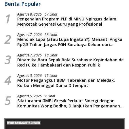
Berita Popular
1
Agustus 8, 2026
57 Lihat
Pengenalan Program PLP di MINU Ngingas dalam
Mencetak Generasi Guru yang Profesional
2
Agustus 7, 2026
38 Lihat
Menolak Lupa (atau Lupa Ingatan?): Menanti Angka
Rp2,3 Triliun Jargas PGN Surabaya Keluar dari
Labirin Penyelidikan
3
Agustus 7, 2026
18 Lihat
Dinamika Baru Sepak Bola Surabaya: Kepindahan de
Red FC ke Tambaksari dan Respon Publik
4
Agustus 5, 2026
15 Lihat
Motor Pengangkut BBM Tabrakan dan Meledak,
Korban Meninggal Dunia Ditempat
5
Agustus 5, 2026
9 Lihat
Silaturahmi GMBI Gresik Perkuat Sinergi dengan
Komunitas Wong Bodho, Dilanjutkan Pengamanan
Konser Reggae Vespa Menjelang Acara Sunatan
Massal dan Santunan Anak Yatim