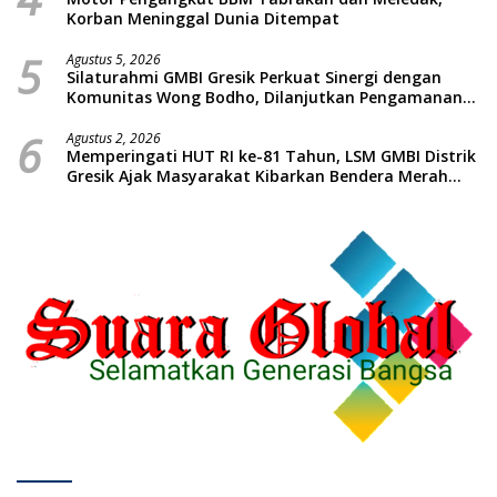
Korban Meninggal Dunia Ditempat
5
Agustus 5, 2026
Silaturahmi GMBI Gresik Perkuat Sinergi dengan
Komunitas Wong Bodho, Dilanjutkan Pengamanan
Konser Reggae Vespa Menjelang Acara Sunatan
6
Massal dan Santunan Anak Yatim
Agustus 2, 2026
Memperingati HUT RI ke-81 Tahun, LSM GMBI Distrik
Gresik Ajak Masyarakat Kibarkan Bendera Merah
Putih