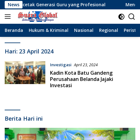
Langsung
Mencetak Generasi Guru yang Profesional
News
Menolak Lup
ke
konten
Beranda
Hukum & Kriminal
Nasional
Regional
Peristi
Hari:
23 April 2024
Investigasi
April 23, 2024
Kadin Kota Batu Gandeng
Perusahaan Belanda Jajaki
Investasi
Berita Hari ini