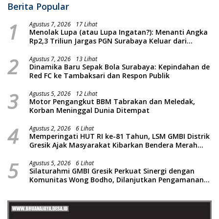
Berita Popular
1
Agustus 7, 2026
17 Lihat
Menolak Lupa (atau Lupa Ingatan?): Menanti Angka
Rp2,3 Triliun Jargas PGN Surabaya Keluar dari
Labirin Penyelidikan
2
Agustus 7, 2026
13 Lihat
Dinamika Baru Sepak Bola Surabaya: Kepindahan de
Red FC ke Tambaksari dan Respon Publik
3
Agustus 5, 2026
12 Lihat
Motor Pengangkut BBM Tabrakan dan Meledak,
Korban Meninggal Dunia Ditempat
4
Agustus 2, 2026
6 Lihat
Memperingati HUT RI ke-81 Tahun, LSM GMBI Distrik
Gresik Ajak Masyarakat Kibarkan Bendera Merah
Putih
5
Agustus 5, 2026
6 Lihat
Silaturahmi GMBI Gresik Perkuat Sinergi dengan
Komunitas Wong Bodho, Dilanjutkan Pengamanan
Konser Reggae Vespa Menjelang Acara Sunatan
Massal dan Santunan Anak Yatim