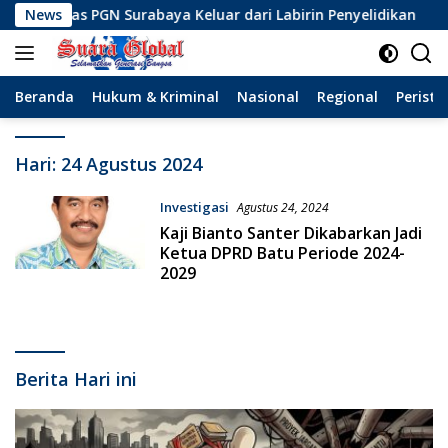
Langsung
Jargas PGN Surabaya Keluar dari Labirin Penyelidikan
News
D
ke
konten
Beranda
Hukum & Kriminal
Nasional
Regional
Peristi
Hari:
24 Agustus 2024
Investigasi
Agustus 24, 2024
Kaji Bianto Santer Dikabarkan Jadi
Ketua DPRD Batu Periode 2024-
2029
Berita Hari ini