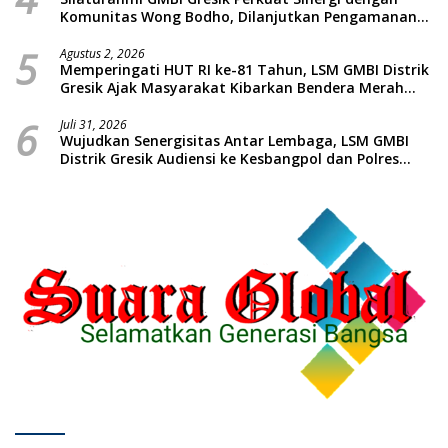
Komunitas Wong Bodho, Dilanjutkan Pengamanan
Konser Reggae Vespa Menjelang Acara Sunatan
5
Massal dan Santunan Anak Yatim
Agustus 2, 2026
Memperingati HUT RI ke-81 Tahun, LSM GMBI Distrik
Gresik Ajak Masyarakat Kibarkan Bendera Merah
Putih
6
Juli 31, 2026
Wujudkan Senergisitas Antar Lembaga, LSM GMBI
Distrik Gresik Audiensi ke Kesbangpol dan Polres
Gresik Dilanjutkan Giat Sosial Santunan Anak Yatim
Piatu