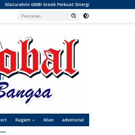
BI Gresik Perkuat Sinergi dengan Komunitas Wong Bodho, Dil
port
Ragam
Iklan
advetorial