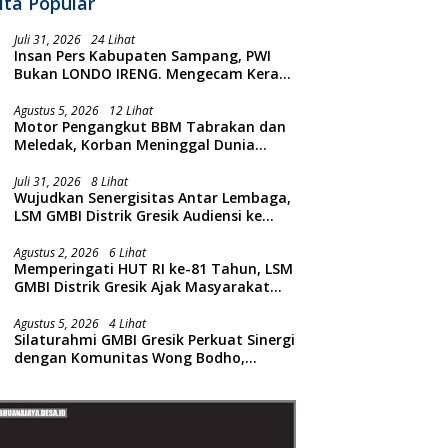
ita Popular
Juli 31, 2026
24 Lihat
Insan Pers Kabupaten Sampang, PWI
Bukan LONDO IRENG. Mengecam Keras
Tindakan yang Dilakukan oleh Presiden
Republik Indonesia
Agustus 5, 2026
12 Lihat
Motor Pengangkut BBM Tabrakan dan
Meledak, Korban Meninggal Dunia
Ditempat
Juli 31, 2026
8 Lihat
Wujudkan Senergisitas Antar Lembaga,
LSM GMBI Distrik Gresik Audiensi ke
Kesbangpol dan Polres Gresik
Dilanjutkan Giat Sosial Santunan Anak
Agustus 2, 2026
6 Lihat
Memperingati HUT RI ke-81 Tahun, LSM
Yatim Piatu
GMBI Distrik Gresik Ajak Masyarakat
Kibarkan Bendera Merah Putih
Agustus 5, 2026
4 Lihat
Silaturahmi GMBI Gresik Perkuat Sinergi
dengan Komunitas Wong Bodho,
Dilanjutkan Pengamanan Konser
Reggae Vespa Menjelang Acara
Sunatan Massal dan Santunan Anak
Yatim