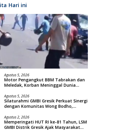
ita Hari ini
Agustus 5, 2026
Motor Pengangkut BBM Tabrakan dan
Meledak, Korban Meninggal Dunia
Ditempat
Agustus 5, 2026
Silaturahmi GMBI Gresik Perkuat Sinergi
dengan Komunitas Wong Bodho,
Dilanjutkan Pengamanan Konser
Reggae Vespa Menjelang Acara
Agustus 2, 2026
Memperingati HUT RI ke-81 Tahun, LSM
Sunatan Massal dan Santunan Anak
GMBI Distrik Gresik Ajak Masyarakat
Yatim
Kibarkan Bendera Merah Putih