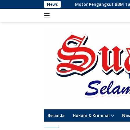
Langsung
Motor Pengangkut BBM Tabrakan dan Meled
News
ke
konten
Beranda
Hukum & Kriminal
Nas