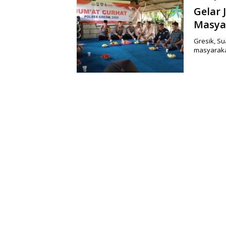
Gelar 
Masya
Gresik, S
masyaraka