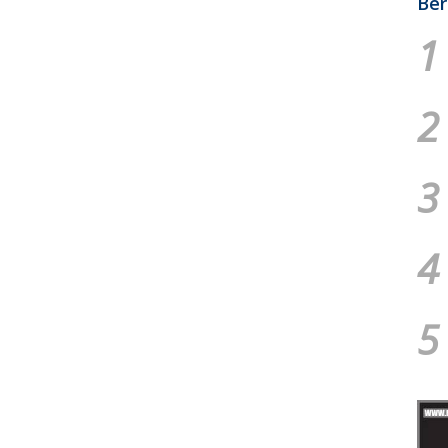
Ber
1
2
3
4
5