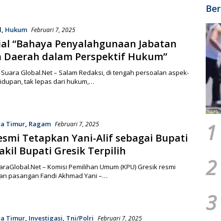
Ber
l
,
Hukum
Februari 7, 2025
ial “Bahaya Penyalahgunaan Jabatan
a Daerah dalam Perspektif Hukum”
Suara Global.Net – Salam Redaksi, di tengah persoalan aspek-
idupan, tak lepas dari hukum,…
1
wa Timur
,
Ragam
Februari 7, 2025
smi Tetapkan Yani-Alif sebagai Bupati
kil Bupati Gresik Terpilih
2
araGlobal.Net – Komisi Pemilihan Umum (KPU) Gresik resmi
n pasangan Fandi Akhmad Yani –…
3
wa Timur
,
Investigasi
,
Tni/Polri
Februari 7, 2025