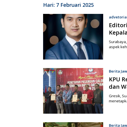
Hari:
7 Februari 2025
advetoria
Editor
Kepal
Surabaya, 
aspek keh
Berita Ja
KPU Re
dan Wa
Gresik, Su
menetapka
Berita Ja