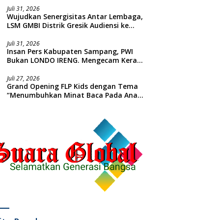
Juli 31, 2026
Wujudkan Senergisitas Antar Lembaga,
LSM GMBI Distrik Gresik Audiensi ke
Kesbangpol dan Polres Gresik
Dilanjutkan Giat Sosial Santunan Anak
Juli 31, 2026
Insan Pers Kabupaten Sampang, PWI
Yatim Piatu
Bukan LONDO IRENG. Mengecam Keras
Tindakan yang Dilakukan oleh Presiden
Republik Indonesia
Juli 27, 2026
Grand Opening FLP Kids dengan Tema
“Menumbuhkan Minat Baca Pada Anak
Usia Dini”