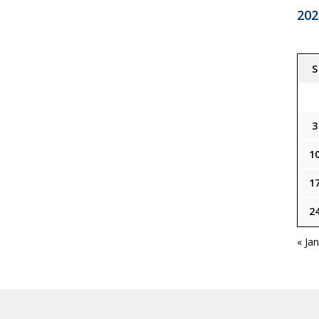
202
S
3
1
1
2
« Ja