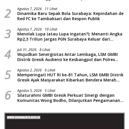
2
Agustus 7, 2026
11 Lihat
Dinamika Baru Sepak Bola Surabaya: Kepindahan de
Red FC ke Tambaksari dan Respon Publik
3
Agustus 7, 2026
10 Lihat
Menolak Lupa (atau Lupa Ingatan?): Menanti Angka
Rp2,3 Triliun Jargas PGN Surabaya Keluar dari
Labirin Penyelidikan
4
Juli 31, 2026
8 Lihat
Wujudkan Senergisitas Antar Lembaga, LSM GMBI
Distrik Gresik Audiensi ke Kesbangpol dan Polres
Gresik Dilanjutkan Giat Sosial Santunan Anak Yatim
5
Piatu
Agustus 2, 2026
6 Lihat
Memperingati HUT RI ke-81 Tahun, LSM GMBI Distrik
Gresik Ajak Masyarakat Kibarkan Bendera Merah
Putih
6
Agustus 5, 2026
5 Lihat
Silaturahmi GMBI Gresik Perkuat Sinergi dengan
Komunitas Wong Bodho, Dilanjutkan Pengamanan
Konser Reggae Vespa Menjelang Acara Sunatan
Massal dan Santunan Anak Yatim