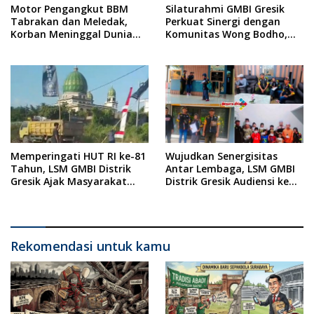
Motor Pengangkut BBM
Silaturahmi GMBI Gresik
Tabrakan dan Meledak,
Perkuat Sinergi dengan
Korban Meninggal Dunia
Komunitas Wong Bodho,
Ditempat
Dilanjutkan Pengamanan
Konser Reggae Vespa
Menjelang Acara Sunatan
Massal dan Santunan Anak
Yatim
Memperingati HUT RI ke-81
Wujudkan Senergisitas
Tahun, LSM GMBI Distrik
Antar Lembaga, LSM GMBI
Gresik Ajak Masyarakat
Distrik Gresik Audiensi ke
Kibarkan Bendera Merah
Kesbangpol dan Polres
Putih
Gresik Dilanjutkan Giat
Sosial Santunan Anak
Yatim Piatu
Rekomendasi untuk kamu