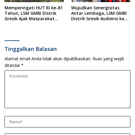
Memperingati HUT RI ke-81
Wujudkan Senergisitas
Tahun, LSM GMBI Distrik
Antar Lembaga, LSM GMBI
Gresik Ajak Masyarakat
Distrik Gresik Audiensi ke
Kibarkan Bendera Merah
Kesbangpol dan Polres
Putih
Gresik Dilanjutkan Giat
Sosial Santunan Anak
Yatim Piatu
Tinggalkan Balasan
Alamat email Anda tidak akan dipublikasikan.
Ruas yang wajib
ditandai
*