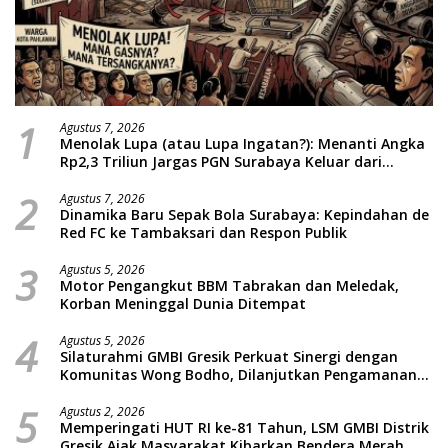
1
Agustus 7, 2026
Menolak Lupa (atau Lupa Ingatan?): Menanti Angka
Rp2,3 Triliun Jargas PGN Surabaya Keluar dari
Labirin Penyelidikan
2
Agustus 7, 2026
Dinamika Baru Sepak Bola Surabaya: Kepindahan de
Red FC ke Tambaksari dan Respon Publik
3
Agustus 5, 2026
Motor Pengangkut BBM Tabrakan dan Meledak,
Korban Meninggal Dunia Ditempat
4
Agustus 5, 2026
Silaturahmi GMBI Gresik Perkuat Sinergi dengan
Komunitas Wong Bodho, Dilanjutkan Pengamanan
Konser Reggae Vespa Menjelang Acara Sunatan
5
Massal dan Santunan Anak Yatim
Agustus 2, 2026
Memperingati HUT RI ke-81 Tahun, LSM GMBI Distrik
Gresik Ajak Masyarakat Kibarkan Bendera Merah