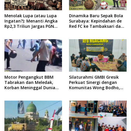
Menolak Lupa (atau Lupa
Dinamika Baru Sepak Bola
Ingatan?): Menanti Angka
Surabaya: Kepindahan de
Rp2,3 Triliun Jargas PGN
Red FC ke Tambaksari dan
Surabaya Keluar dari
Respon Publik
Labirin Penyelidikan
Motor Pengangkut BBM
Silaturahmi GMBI Gresik
Tabrakan dan Meledak,
Perkuat Sinergi dengan
Korban Meninggal Dunia
Komunitas Wong Bodho,
Ditempat
Dilanjutkan Pengamanan
Konser Reggae Vespa
Menjelang Acara Sunatan
Massal dan Santunan Anak
Yatim