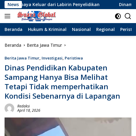
Langsung
 dari Labirin Penyelidikan
News
Dinamika Baru Sepak Bola S
ke
konten
Beranda
Hukum & Kriminal
Nasional
Regional
Peristi
Beranda
Berita Jawa Timur
Berita Jawa Timur
,
Investigasi
,
Peristiwa
Dinas Pendidikan Kabupaten
Sampang Hanya Bisa Melihat
Tetapi Tidak memperhatikan
Kondisi Sebenarnya di Lapangan
Redaksi
April 18, 2026