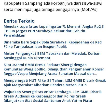
Kabupaten Sampang ada korban jiwa dari siswa-siswi
serta menimpa juga tenaga pengajarnya. (Moh/As)
Berita Terkait
Menolak Lupa (atau Lupa Ingatan?): Menanti Angka Rp2,3
Triliun Jargas PGN Surabaya Keluar dari Labirin
Penyelidikan
Dinamika Baru Sepak Bola Surabaya: Kepindahan de Red
FC ke Tambaksari dan Respon Publik
Motor Pengangkut BBM Tabrakan dan Meledak, Korban
Meninggal Dunia Ditempat
Silaturahmi GMBI Gresik Perkuat Sinergi dengan
Komunitas Wong Bodho, Dilanjutkan Pengamanan Konser
Reggae Vespa Menjelang Acara Sunatan Massal dan
Santunan Anak Yatim
Memperingati HUT RI ke-81 Tahun, LSM GMBI Distrik Gresik
Ajak Masyarakat Kibarkan Bendera Merah Putih
Wujudkan Senergisitas Antar Lembaga, LSM GMBI Distrik
Gresik Audiensi ke Kesbangpol dan Polres Gresik
Dilanjutkan Giat Sosial Santunan Anak Yatim Piatu