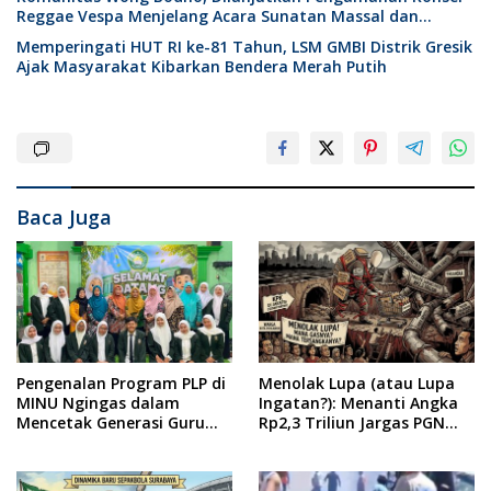
Reggae Vespa Menjelang Acara Sunatan Massal dan
Santunan Anak Yatim
Memperingati HUT RI ke-81 Tahun, LSM GMBI Distrik Gresik
Ajak Masyarakat Kibarkan Bendera Merah Putih
Baca Juga
Pengenalan Program PLP di
Menolak Lupa (atau Lupa
MINU Ngingas dalam
Ingatan?): Menanti Angka
Mencetak Generasi Guru
Rp2,3 Triliun Jargas PGN
yang Profesional
Surabaya Keluar dari
Labirin Penyelidikan