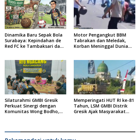
Dinamika Baru Sepak Bola
Motor Pengangkut BBM
Surabaya: Kepindahan de
Tabrakan dan Meledak,
Red FC ke Tambaksari dan
Korban Meninggal Dunia
Respon Publik
Ditempat
Silaturahmi GMBI Gresik
Memperingati HUT RI ke-81
Perkuat Sinergi dengan
Tahun, LSM GMBI Distrik
Komunitas Wong Bodho,
Gresik Ajak Masyarakat
Dilanjutkan Pengamanan
Kibarkan Bendera Merah
Konser Reggae Vespa
Putih
Menjelang Acara Sunatan
Massal dan Santunan Anak
Yatim