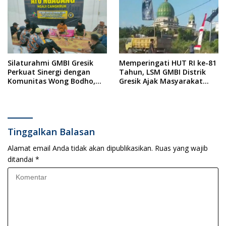
Silaturahmi GMBI Gresik
Memperingati HUT RI ke-81
Perkuat Sinergi dengan
Tahun, LSM GMBI Distrik
Komunitas Wong Bodho,
Gresik Ajak Masyarakat
Dilanjutkan Pengamanan
Kibarkan Bendera Merah
Konser Reggae Vespa
Putih
Menjelang Acara Sunatan
Massal dan Santunan Anak
Yatim
Tinggalkan Balasan
Alamat email Anda tidak akan dipublikasikan.
Ruas yang wajib
ditandai
*