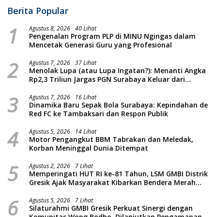
Berita Popular
1
Agustus 8, 2026
40 Lihat
Pengenalan Program PLP di MINU Ngingas dalam
Mencetak Generasi Guru yang Profesional
2
Agustus 7, 2026
37 Lihat
Menolak Lupa (atau Lupa Ingatan?): Menanti Angka
Rp2,3 Triliun Jargas PGN Surabaya Keluar dari
Labirin Penyelidikan
3
Agustus 7, 2026
16 Lihat
Dinamika Baru Sepak Bola Surabaya: Kepindahan de
Red FC ke Tambaksari dan Respon Publik
4
Agustus 5, 2026
14 Lihat
Motor Pengangkut BBM Tabrakan dan Meledak,
Korban Meninggal Dunia Ditempat
5
Agustus 2, 2026
7 Lihat
Memperingati HUT RI ke-81 Tahun, LSM GMBI Distrik
Gresik Ajak Masyarakat Kibarkan Bendera Merah
Putih
6
Agustus 5, 2026
7 Lihat
Silaturahmi GMBI Gresik Perkuat Sinergi dengan
Komunitas Wong Bodho, Dilanjutkan Pengamanan