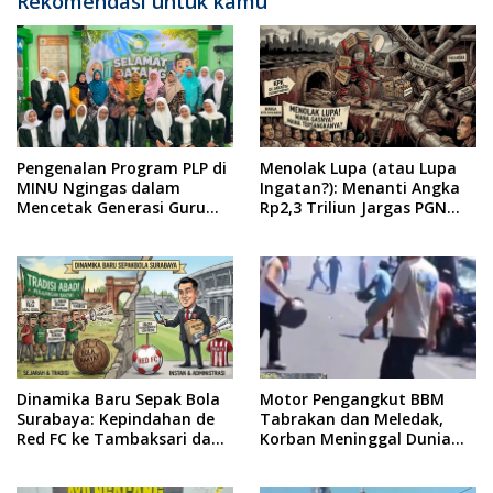
Rekomendasi untuk kamu
Pengenalan Program PLP di
Menolak Lupa (atau Lupa
MINU Ngingas dalam
Ingatan?): Menanti Angka
Mencetak Generasi Guru
Rp2,3 Triliun Jargas PGN
yang Profesional
Surabaya Keluar dari
Labirin Penyelidikan
Dinamika Baru Sepak Bola
Motor Pengangkut BBM
Surabaya: Kepindahan de
Tabrakan dan Meledak,
Red FC ke Tambaksari dan
Korban Meninggal Dunia
Respon Publik
Ditempat