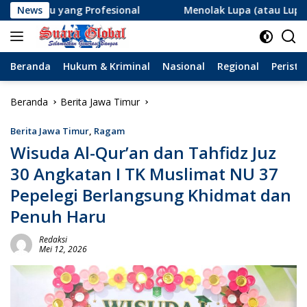
Langsung
rofesional
News
Menolak Lupa (atau Lupa Ingatan?): Menanti
ke
konten
Beranda
Hukum & Kriminal
Nasional
Regional
Peristi
Beranda
Berita Jawa Timur
Berita Jawa Timur
,
Ragam
Wisuda Al-Qur’an dan Tahfidz Juz
30 Angkatan I TK Muslimat NU 37
Pepelegi Berlangsung Khidmat dan
Penuh Haru
Redaksi
Mei 12, 2026