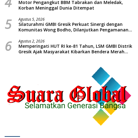
4
Motor Pengangkut BBM Tabrakan dan Meledak,
Korban Meninggal Dunia Ditempat
5
Agustus 5, 2026
Silaturahmi GMBI Gresik Perkuat Sinergi dengan
Komunitas Wong Bodho, Dilanjutkan Pengamanan
Konser Reggae Vespa Menjelang Acara Sunatan
6
Massal dan Santunan Anak Yatim
Agustus 2, 2026
Memperingati HUT RI ke-81 Tahun, LSM GMBI Distrik
Gresik Ajak Masyarakat Kibarkan Bendera Merah
Putih