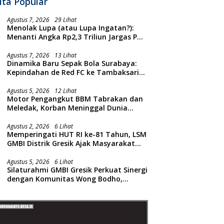
ita Popular
Agustus 7, 2026
29 Lihat
Menolak Lupa (atau Lupa Ingatan?):
Menanti Angka Rp2,3 Triliun Jargas PGN
Surabaya Keluar dari Labirin
Penyelidikan
Agustus 7, 2026
13 Lihat
Dinamika Baru Sepak Bola Surabaya:
Kepindahan de Red FC ke Tambaksari
dan Respon Publik
Agustus 5, 2026
12 Lihat
Motor Pengangkut BBM Tabrakan dan
Meledak, Korban Meninggal Dunia
Ditempat
Agustus 2, 2026
6 Lihat
Memperingati HUT RI ke-81 Tahun, LSM
GMBI Distrik Gresik Ajak Masyarakat
Kibarkan Bendera Merah Putih
Agustus 5, 2026
6 Lihat
Silaturahmi GMBI Gresik Perkuat Sinergi
dengan Komunitas Wong Bodho,
Dilanjutkan Pengamanan Konser
Reggae Vespa Menjelang Acara
Sunatan Massal dan Santunan Anak
Yatim