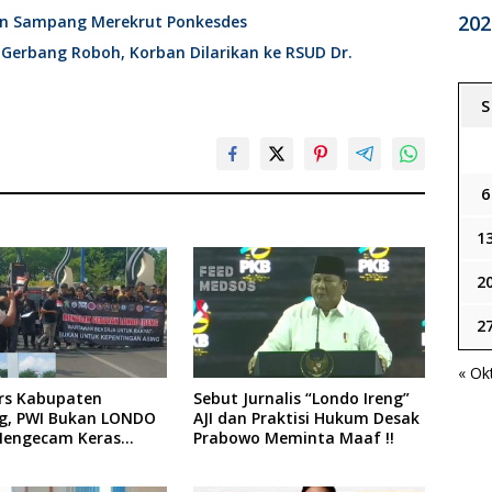
202
en Sampang Merekrut Ponkesdes
 Gerbang Roboh, Korban Dilarikan ke RSUD Dr.
S
6
1
2
2
« Ok
ers Kabupaten
Sebut Jurnalis “Londo Ireng”
, PWI Bukan LONDO
AJI dan Praktisi Hukum Desak
Mengecam Keras
Prabowo Meminta Maaf !!
n yang Dilakukan
siden Republik