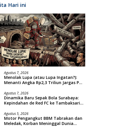
ita Hari ini
Agustus 7, 2026
Menolak Lupa (atau Lupa Ingatan?):
Menanti Angka Rp2,3 Triliun Jargas PGN
Surabaya Keluar dari Labirin
Penyelidikan
Agustus 7, 2026
Dinamika Baru Sepak Bola Surabaya:
Kepindahan de Red FC ke Tambaksari
dan Respon Publik
Agustus 5, 2026
Motor Pengangkut BBM Tabrakan dan
Meledak, Korban Meninggal Dunia
Ditempat