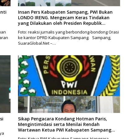
nti
Insan Pers Kabupaten Sampang, PWI Bukan
LONDO IRENG. Mengecam Keras Tindakan
yang Dilakukan oleh Presiden Republik
Indonesia
wan
Foto: reaksi jurnalis yang berbondong-bondong Orasi
aran
ke kantor DPRD Kabupaten Sampang. Sampang,
SuaraGlobal.Net –…
si
Sikap Pengacara Kondang Hotman Paris,
Mengintimidasi serta Menilai Rendah
Wartawan Ketua PWI Kabupaten Sampang
ya
Angkat Bicara
Foto: Ketua PWI Kabupaten Sampang, Hanggara