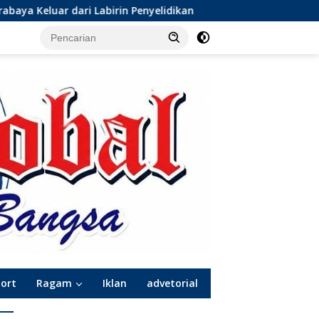
enyelidikan
Dinamika Baru Sepak Bola Surabaya: Kepin
port
Ragam
Iklan
advetorial