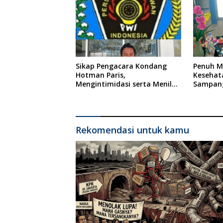
Indones
Sikap Pengacara Kondang
Penuh Mi
Hotman Paris,
Kesehat
Mengintimidasi serta Menilai
Sampang
Rendah Wartawan Ketua PWI
Ponkesd
Kabupaten Sampang Angkat
Bicara
Rekomendasi untuk kamu