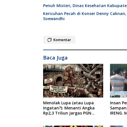
Penuh Misteri, Dinas Kesehatan Kabupat
Kericuhan Pecah di Konser Denny Caknan,
Soewandhi
Komentar
Baca Juga
Menolak Lupa (atau Lupa
Insan P
Ingatan?): Menanti Angka
Sampang
Rp2,3 Triliun Jargas PGN
IRENG. 
Surabaya Keluar dari Labirin
Tindaka
Penyelidikan
oleh Pre