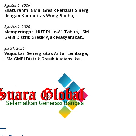
Agustus 5, 2026
Silaturahmi GMBI Gresik Perkuat Sinergi
dengan Komunitas Wong Bodho,
Dilanjutkan Pengamanan Konser
Reggae Vespa Menjelang Acara
Agustus 2, 2026
Memperingati HUT RI ke-81 Tahun, LSM
Sunatan Massal dan Santunan Anak
GMBI Distrik Gresik Ajak Masyarakat
Yatim
Kibarkan Bendera Merah Putih
Juli 31, 2026
Wujudkan Senergisitas Antar Lembaga,
LSM GMBI Distrik Gresik Audiensi ke
Kesbangpol dan Polres Gresik
Dilanjutkan Giat Sosial Santunan Anak
Yatim Piatu