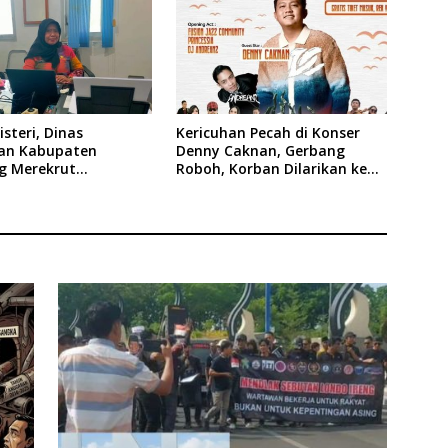
ia
steri, Dinas
Kericuhan Pecah di Konser
an Kabupaten
Denny Caknan, Gerbang
 Merekrut
Roboh, Korban Dilarikan ke
es
RSUD Dr. Soewandhi