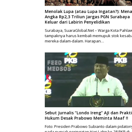
Menolak Lupa (atau Lupa Ingatan?): Mena
Angka Rp2,3 Triliun Jargas PGN Surabaya
Keluar dari Labirin Penyelidikan
Surabaya, SuaraGlobal.Net – Warga Kota Pahla
tampaknya harus kembali memupuk stok kesab
mereka dalam-dalam. Harapan…
Sebut Jurnalis “Londo Ireng” AJI dan Prakti
Hukum Desak Prabowo Meminta Maaf !!
Foto: Presiden Prabowo Subianto dalam pidaton
pada puncak peringatan Hari Lahir ke-28 PKB di