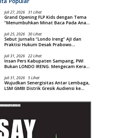
ita Popular
Juli 27, 2026
31 Lihat
Grand Opening FLP Kids dengan Tema
“Menumbuhkan Minat Baca Pada Anak
Usia Dini”
Juli 25, 2026
30 Lihat
Sebut Jurnalis “Londo Ireng” AJI dan
Praktisi Hukum Desak Prabowo
Meminta Maaf !!
Juli 31, 2026
22 Lihat
Insan Pers Kabupaten Sampang, PWI
Bukan LONDO IRENG. Mengecam Keras
Tindakan yang Dilakukan oleh Presiden
Republik Indonesia
Juli 31, 2026
5 Lihat
Wujudkan Senergisitas Antar Lembaga,
LSM GMBI Distrik Gresik Audiensi ke
Kesbangpol dan Polres Gresik
Dilanjutkan Giat Sosial Santunan Anak
Yatim Piatu