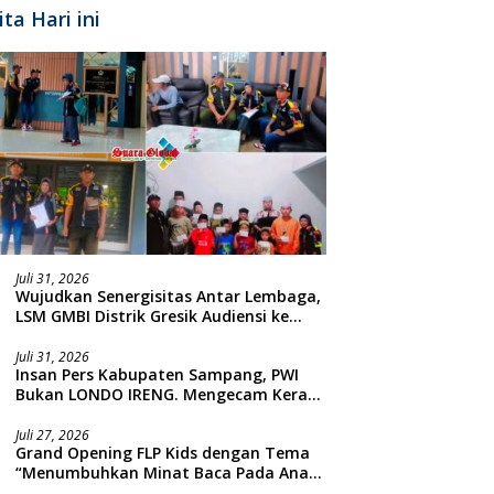
ita Hari ini
Juli 31, 2026
Wujudkan Senergisitas Antar Lembaga,
LSM GMBI Distrik Gresik Audiensi ke
Kesbangpol dan Polres Gresik
Dilanjutkan Giat Sosial Santunan Anak
Juli 31, 2026
Insan Pers Kabupaten Sampang, PWI
Yatim Piatu
Bukan LONDO IRENG. Mengecam Keras
Tindakan yang Dilakukan oleh Presiden
Republik Indonesia
Juli 27, 2026
Grand Opening FLP Kids dengan Tema
“Menumbuhkan Minat Baca Pada Anak
Usia Dini”