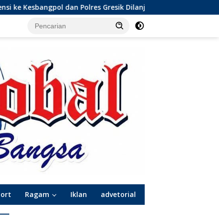
gpol dan Polres Gresik Dilanjutkan Giat Sosial Santunan Anak 
port
Ragam
Iklan
advetorial