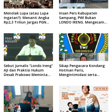
Menolak Lupa (atau Lupa
Insan Pers Kabupaten
Ingatan?): Menanti Angka
Sampang, PWI Bukan
Rp2,3 Triliun Jargas PGN
LONDO IRENG. Mengecam
Surabaya Keluar dari
Keras Tindakan yang
Labirin Penyelidikan
Dilakukan oleh Presiden
Republik Indonesia
Sebut Jurnalis “Londo Ireng”
Sikap Pengacara Kondang
AJI dan Praktisi Hukum
Hotman Paris,
Desak Prabowo Meminta
Mengintimidasi serta
Maaf !!
Menilai Rendah Wartawan
Ketua PWI Kabupaten
Sampang Angkat Bicara