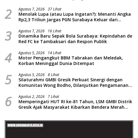
2
Agustus 7, 2026
37 Lihat
Menolak Lupa (atau Lupa Ingatan?): Menanti Angka
Rp2,3 Triliun Jargas PGN Surabaya Keluar dari
Labirin Penyelidikan
3
Agustus 7, 2026
16 Lihat
Dinamika Baru Sepak Bola Surabaya: Kepindahan de
Red FC ke Tambaksari dan Respon Publik
4
Agustus 5, 2026
14 Lihat
Motor Pengangkut BBM Tabrakan dan Meledak,
Korban Meninggal Dunia Ditempat
5
Agustus 5, 2026
8 Lihat
Silaturahmi GMBI Gresik Perkuat Sinergi dengan
Komunitas Wong Bodho, Dilanjutkan Pengamanan
Konser Reggae Vespa Menjelang Acara Sunatan
6
Massal dan Santunan Anak Yatim
Agustus 2, 2026
7 Lihat
Memperingati HUT RI ke-81 Tahun, LSM GMBI Distrik
Gresik Ajak Masyarakat Kibarkan Bendera Merah
Putih