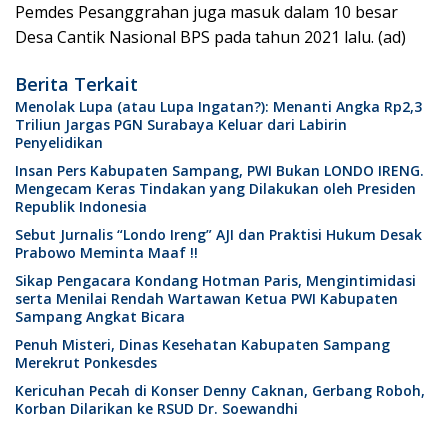
Pemdes Pesanggrahan juga masuk dalam 10 besar
Desa Cantik Nasional BPS pada tahun 2021 lalu. (ad)
Berita Terkait
Menolak Lupa (atau Lupa Ingatan?): Menanti Angka Rp2,3
Triliun Jargas PGN Surabaya Keluar dari Labirin
Penyelidikan
Insan Pers Kabupaten Sampang, PWI Bukan LONDO IRENG.
Mengecam Keras Tindakan yang Dilakukan oleh Presiden
Republik Indonesia
Sebut Jurnalis “Londo Ireng” AJI dan Praktisi Hukum Desak
Prabowo Meminta Maaf !!
Sikap Pengacara Kondang Hotman Paris, Mengintimidasi
serta Menilai Rendah Wartawan Ketua PWI Kabupaten
Sampang Angkat Bicara
Penuh Misteri, Dinas Kesehatan Kabupaten Sampang
Merekrut Ponkesdes
Kericuhan Pecah di Konser Denny Caknan, Gerbang Roboh,
Korban Dilarikan ke RSUD Dr. Soewandhi