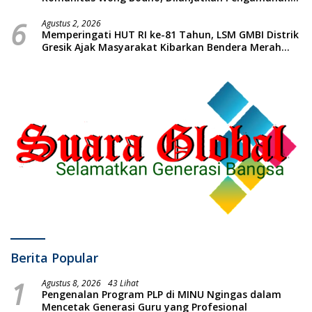
Konser Reggae Vespa Menjelang Acara Sunatan
6
Massal dan Santunan Anak Yatim
Agustus 2, 2026
Memperingati HUT RI ke-81 Tahun, LSM GMBI Distrik
Gresik Ajak Masyarakat Kibarkan Bendera Merah
Putih
Berita Popular
1
Agustus 8, 2026
43 Lihat
Pengenalan Program PLP di MINU Ngingas dalam
Mencetak Generasi Guru yang Profesional