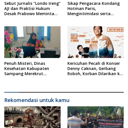
Sebut Jurnalis “Londo Ireng”
Sikap Pengacara Kondang
AJI dan Praktisi Hukum
Hotman Paris,
Desak Prabowo Meminta
Mengintimidasi serta
Maaf !!
Menilai Rendah Wartawan
Ketua PWI Kabupaten
Sampang Angkat Bicara
Penuh Misteri, Dinas
Kericuhan Pecah di Konser
Kesehatan Kabupaten
Denny Caknan, Gerbang
Sampang Merekrut
Roboh, Korban Dilarikan ke
Ponkesdes
RSUD Dr. Soewandhi
Rekomendasi untuk kamu