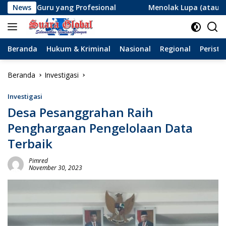
Langsung
g Profesional
News
Menolak Lupa (atau Lupa Ingatan?): Mena
ke
konten
Beranda
Hukum & Kriminal
Nasional
Regional
Peristi
Beranda
Investigasi
Investigasi
Desa Pesanggrahan Raih
Penghargaan Pengelolaan Data
Terbaik
Pimred
November 30, 2023