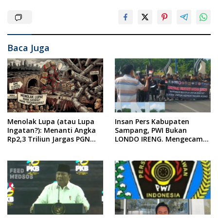
Baca Juga
Menolak Lupa (atau Lupa
Insan Pers Kabupaten
Ingatan?): Menanti Angka
Sampang, PWI Bukan
Rp2,3 Triliun Jargas PGN
LONDO IRENG. Mengecam
Surabaya Keluar dari
Keras Tindakan yang
Labirin Penyelidikan
Dilakukan oleh Presiden
Republik Indonesia