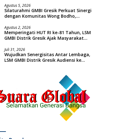
Agustus 5, 2026
Silaturahmi GMBI Gresik Perkuat Sinergi
dengan Komunitas Wong Bodho,
Dilanjutkan Pengamanan Konser
Reggae Vespa Menjelang Acara
Agustus 2, 2026
Memperingati HUT RI ke-81 Tahun, LSM
Sunatan Massal dan Santunan Anak
GMBI Distrik Gresik Ajak Masyarakat
Yatim
Kibarkan Bendera Merah Putih
Juli 31, 2026
Wujudkan Senergisitas Antar Lembaga,
LSM GMBI Distrik Gresik Audiensi ke
Kesbangpol dan Polres Gresik
Dilanjutkan Giat Sosial Santunan Anak
Yatim Piatu