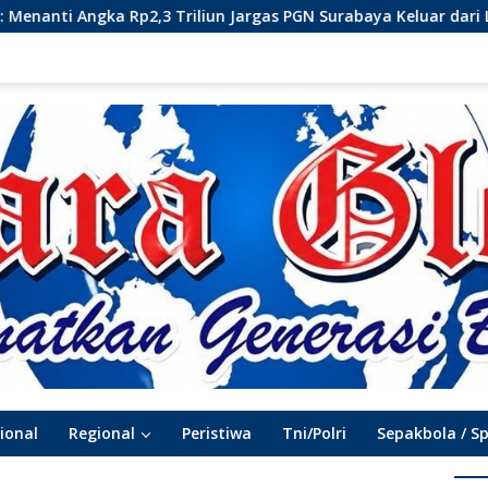
argas PGN Surabaya Keluar dari Labirin Penyelidikan
D
ional
Regional
Peristiwa
Tni/Polri
Sepakbola / S