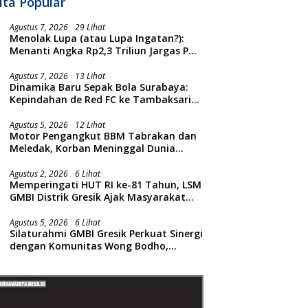
ita Popular
Agustus 7, 2026
29 Lihat
Menolak Lupa (atau Lupa Ingatan?):
Menanti Angka Rp2,3 Triliun Jargas PGN
Surabaya Keluar dari Labirin
Penyelidikan
Agustus 7, 2026
13 Lihat
Dinamika Baru Sepak Bola Surabaya:
Kepindahan de Red FC ke Tambaksari
dan Respon Publik
Agustus 5, 2026
12 Lihat
Motor Pengangkut BBM Tabrakan dan
Meledak, Korban Meninggal Dunia
Ditempat
Agustus 2, 2026
6 Lihat
Memperingati HUT RI ke-81 Tahun, LSM
GMBI Distrik Gresik Ajak Masyarakat
Kibarkan Bendera Merah Putih
Agustus 5, 2026
6 Lihat
Silaturahmi GMBI Gresik Perkuat Sinergi
dengan Komunitas Wong Bodho,
Dilanjutkan Pengamanan Konser
Reggae Vespa Menjelang Acara
Sunatan Massal dan Santunan Anak
Yatim