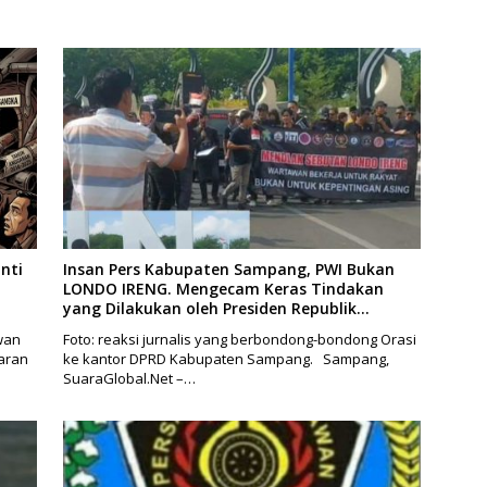
nti
Insan Pers Kabupaten Sampang, PWI Bukan
LONDO IRENG. Mengecam Keras Tindakan
yang Dilakukan oleh Presiden Republik
Indonesia
wan
Foto: reaksi jurnalis yang berbondong-bondong Orasi
aran
ke kantor DPRD Kabupaten Sampang. Sampang,
SuaraGlobal.Net –…