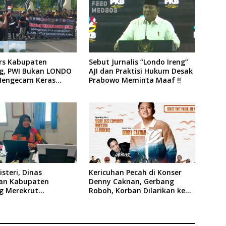
ers Kabupaten
Sebut Jurnalis “Londo Ireng”
, PWI Bukan LONDO
AJI dan Praktisi Hukum Desak
Mengecam Keras
Prabowo Meminta Maaf !!
n yang Dilakukan
siden Republik
ia
steri, Dinas
Kericuhan Pecah di Konser
an Kabupaten
Denny Caknan, Gerbang
 Merekrut
Roboh, Korban Dilarikan ke
es
RSUD Dr. Soewandhi