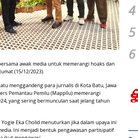
4
5
6
i bersama awak media untuk memerangi hoaks dan
Jumat (15/12/2023).
Batu menggandeng para jurnalis di Kota Batu, Jawa
Pers Pemantau Pemilu (Mappilu) memerangi
024, yang sering bermunculan saat jelang tahun
 Yogie Eka Cholid menuturkan jika dalam upaya ini
dia. Ini menjadi bentuk pengawasan partisipatif
sa ikut mengawasi.