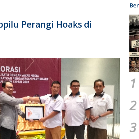
Ber
ilu Perangi Hoaks di
1
2
3