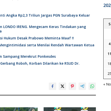
202
nti Angka Rp2,3 Triliun Jargas PGN Surabaya Keluar
S
an LONDO IRENG. Mengecam Keras Tindakan yang
a
ktisi Hukum Desak Prabowo Meminta Maaf !!
4
Mengintimidasi serta Menilai Rendah Wartawan Ketua
1
en Sampang Merekrut Ponkesdes
 Gerbang Roboh, Korban Dilarikan ke RSUD Dr.
1
2
« No