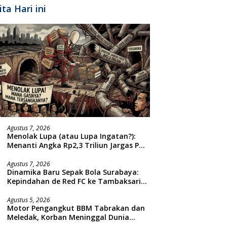
ita Hari ini
Agustus 7, 2026
Menolak Lupa (atau Lupa Ingatan?):
Menanti Angka Rp2,3 Triliun Jargas PGN
Surabaya Keluar dari Labirin
Penyelidikan
Agustus 7, 2026
Dinamika Baru Sepak Bola Surabaya:
Kepindahan de Red FC ke Tambaksari
dan Respon Publik
Agustus 5, 2026
Motor Pengangkut BBM Tabrakan dan
Meledak, Korban Meninggal Dunia
Ditempat