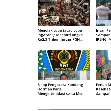
Menolak Lupa (atau Lupa
Insan P
Ingatan?): Menanti Angka
Sampang
Rp2,3 Triliun Jargas PGN
IRENG. 
Surabaya Keluar dari Labirin
Tindaka
Penyelidikan
oleh Pre
Indones
Sikap Pengacara Kondang
Penuh Mi
Hotman Paris,
Kesehat
Mengintimidasi serta Menilai
Sampang
Rendah Wartawan Ketua PWI
Ponkesd
Kabupaten Sampang Angkat
Bicara