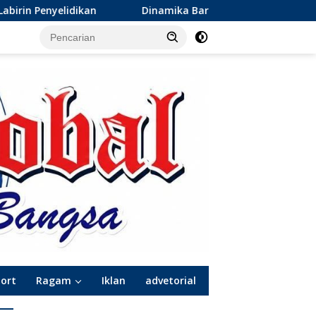
inamika Baru Sepak Bola Surabaya: Kepindahan de Red FC ke T
port
Ragam
Iklan
advetorial