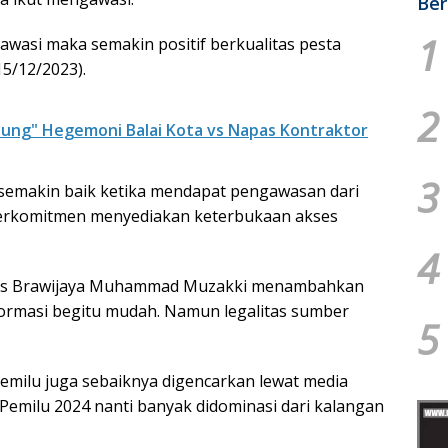
Ber
1
wasi maka semakin positif berkualitas pesta
15/12/2023).
2
ung" Hegemoni Balai Kota vs Napas Kontraktor
3
u semakin baik ketika mendapat pengawasan dari
 berkomitmen menyediakan keterbukaan akses
4
ritas Brawijaya Muhammad Muzakki menambahkan
s informasi begitu mudah. Namun legalitas sumber
5
i pemilu juga sebaiknya digencarkan lewat media
 Pemilu 2024 nanti banyak didominasi dari kalangan