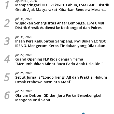
1
Agustus 2, 2026
Memperingati HUT RI ke-81 Tahun, LSM GMBI Distrik
Gresik Ajak Masyarakat Kibarkan Bendera Merah
Putih
2
Juli 31, 2026
Wujudkan Senergisitas Antar Lembaga, LSM GMBI
Distrik Gresik Audiensi ke Kesbangpol dan Polres
Gresik Dilanjutkan Giat Sosial Santunan Anak Yatim
3
Piatu
Juli 31, 2026
Insan Pers Kabupaten Sampang, PWI Bukan LONDO
IRENG. Mengecam Keras Tindakan yang Dilakukan
oleh Presiden Republik Indonesia
4
Juli 27, 2026
Grand Opening FLP Kids dengan Tema
“Menumbuhkan Minat Baca Pada Anak Usia Dini”
5
Juli 25, 2026
Sebut Jurnalis “Londo Ireng” AJI dan Praktisi Hukum
Desak Prabowo Meminta Maaf !!
6
Juli 24, 2026
Oknum Dokter IGD dan Juru Parkir Bersekongkol
Mengonsumsi Sabu