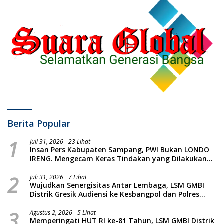
Berita Popular
1
Juli 31, 2026
23 Lihat
Insan Pers Kabupaten Sampang, PWI Bukan LONDO
IRENG. Mengecam Keras Tindakan yang Dilakukan
oleh Presiden Republik Indonesia
2
Juli 31, 2026
7 Lihat
Wujudkan Senergisitas Antar Lembaga, LSM GMBI
Distrik Gresik Audiensi ke Kesbangpol dan Polres
Gresik Dilanjutkan Giat Sosial Santunan Anak Yatim
3
Piatu
Agustus 2, 2026
5 Lihat
Memperingati HUT RI ke-81 Tahun, LSM GMBI Distrik