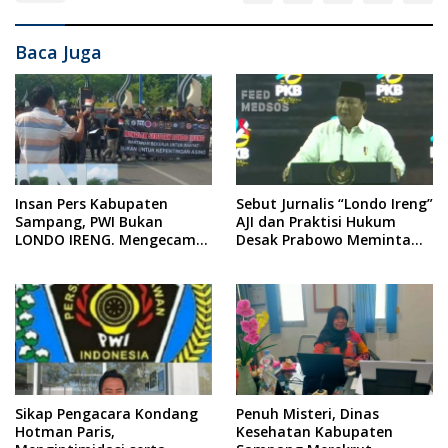
Baca Juga
Insan Pers Kabupaten
Sebut Jurnalis “Londo Ireng”
Sampang, PWI Bukan
AJI dan Praktisi Hukum
LONDO IRENG. Mengecam
Desak Prabowo Meminta
Keras Tindakan yang
Maaf !!
Dilakukan oleh Presiden
Republik Indonesia
Sikap Pengacara Kondang
Penuh Misteri, Dinas
Hotman Paris,
Kesehatan Kabupaten