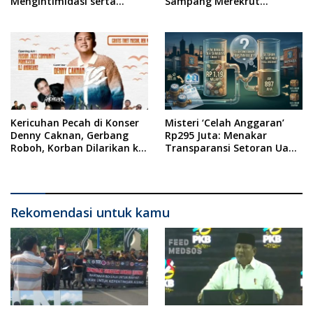
Mengintimidasi serta
Sampang Merekrut
Menilai Rendah Wartawan
Ponkesdes
Ketua PWI Kabupaten
Sampang Angkat Bicara
Kericuhan Pecah di Konser
Misteri ‘Celah Anggaran’
Denny Caknan, Gerbang
Rp295 Juta: Menakar
Roboh, Korban Dilarikan ke
Transparansi Setoran Uang
RSUD Dr. Soewandhi
Sampah Warga di DLH
Surabaya
Rekomendasi untuk kamu