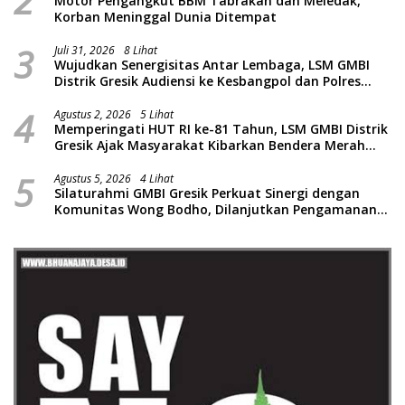
2
Motor Pengangkut BBM Tabrakan dan Meledak,
Korban Meninggal Dunia Ditempat
3
Juli 31, 2026
8 Lihat
Wujudkan Senergisitas Antar Lembaga, LSM GMBI
Distrik Gresik Audiensi ke Kesbangpol dan Polres
Gresik Dilanjutkan Giat Sosial Santunan Anak Yatim
4
Piatu
Agustus 2, 2026
5 Lihat
Memperingati HUT RI ke-81 Tahun, LSM GMBI Distrik
Gresik Ajak Masyarakat Kibarkan Bendera Merah
Putih
5
Agustus 5, 2026
4 Lihat
Silaturahmi GMBI Gresik Perkuat Sinergi dengan
Komunitas Wong Bodho, Dilanjutkan Pengamanan
Konser Reggae Vespa Menjelang Acara Sunatan
Massal dan Santunan Anak Yatim