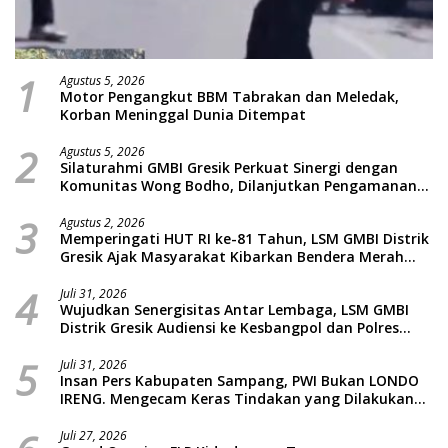
1
Agustus 5, 2026
Motor Pengangkut BBM Tabrakan dan Meledak,
Korban Meninggal Dunia Ditempat
2
Agustus 5, 2026
Silaturahmi GMBI Gresik Perkuat Sinergi dengan
Komunitas Wong Bodho, Dilanjutkan Pengamanan
Konser Reggae Vespa Menjelang Acara Sunatan
3
Massal dan Santunan Anak Yatim
Agustus 2, 2026
Memperingati HUT RI ke-81 Tahun, LSM GMBI Distrik
Gresik Ajak Masyarakat Kibarkan Bendera Merah
Putih
4
Juli 31, 2026
Wujudkan Senergisitas Antar Lembaga, LSM GMBI
Distrik Gresik Audiensi ke Kesbangpol dan Polres
Gresik Dilanjutkan Giat Sosial Santunan Anak Yatim
5
Piatu
Juli 31, 2026
Insan Pers Kabupaten Sampang, PWI Bukan LONDO
IRENG. Mengecam Keras Tindakan yang Dilakukan
oleh Presiden Republik Indonesia
Juli 27, 2026