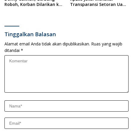
Roboh, Korban Dilarikan ke
Transparansi Setoran Uang
RSUD Dr. Soewandhi
Sampah Warga di DLH
Surabaya
Tinggalkan Balasan
Alamat email Anda tidak akan dipublikasikan.
Ruas yang wajib
ditandai
*