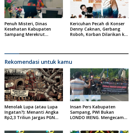
Penuh Misteri, Dinas
Kericuhan Pecah di Konser
Kesehatan Kabupaten
Denny Caknan, Gerbang
Sampang Merekrut
Roboh, Korban Dilarikan ke
Ponkesdes
RSUD Dr. Soewandhi
Rekomendasi untuk kamu
Menolak Lupa (atau Lupa
Insan Pers Kabupaten
Ingatan?): Menanti Angka
Sampang, PWI Bukan
Rp2,3 Triliun Jargas PGN
LONDO IRENG. Mengecam
Surabaya Keluar dari
Keras Tindakan yang
Labirin Penyelidikan
Dilakukan oleh Presiden