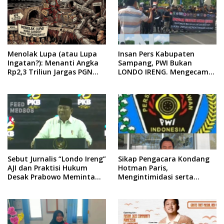
Menolak Lupa (atau Lupa
Insan Pers Kabupaten
Ingatan?): Menanti Angka
Sampang, PWI Bukan
Rp2,3 Triliun Jargas PGN
LONDO IRENG. Mengecam
Surabaya Keluar dari
Keras Tindakan yang
Labirin Penyelidikan
Dilakukan oleh Presiden
Republik Indonesia
Sebut Jurnalis “Londo Ireng”
Sikap Pengacara Kondang
AJI dan Praktisi Hukum
Hotman Paris,
Desak Prabowo Meminta
Mengintimidasi serta
Maaf !!
Menilai Rendah Wartawan
Ketua PWI Kabupaten
Sampang Angkat Bicara