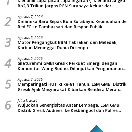
1
Menolak Lupa (atau Lupa Ingatan?): Menanti Angka
Rp2,3 Triliun Jargas PGN Surabaya Keluar dari
Labirin Penyelidikan
2
Agustus 7, 2026
Dinamika Baru Sepak Bola Surabaya: Kepindahan de
Red FC ke Tambaksari dan Respon Publik
3
Agustus 5, 2026
Motor Pengangkut BBM Tabrakan dan Meledak,
Korban Meninggal Dunia Ditempat
4
Agustus 5, 2026
Silaturahmi GMBI Gresik Perkuat Sinergi dengan
Komunitas Wong Bodho, Dilanjutkan Pengamanan
Konser Reggae Vespa Menjelang Acara Sunatan
5
Massal dan Santunan Anak Yatim
Agustus 2, 2026
Memperingati HUT RI ke-81 Tahun, LSM GMBI Distrik
Gresik Ajak Masyarakat Kibarkan Bendera Merah
Putih
6
Juli 31, 2026
Wujudkan Senergisitas Antar Lembaga, LSM GMBI
Distrik Gresik Audiensi ke Kesbangpol dan Polres
Gresik Dilanjutkan Giat Sosial Santunan Anak Yatim
Piatu