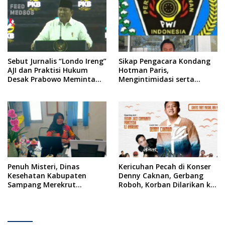
Republik Indonesia
Sebut Jurnalis “Londo Ireng”
Sikap Pengacara Kondang
AJI dan Praktisi Hukum
Hotman Paris,
Desak Prabowo Meminta
Mengintimidasi serta
Maaf !!
Menilai Rendah Wartawan
Ketua PWI Kabupaten
Sampang Angkat Bicara
Penuh Misteri, Dinas
Kericuhan Pecah di Konser
Kesehatan Kabupaten
Denny Caknan, Gerbang
Sampang Merekrut
Roboh, Korban Dilarikan ke
Ponkesdes
RSUD Dr. Soewandhi