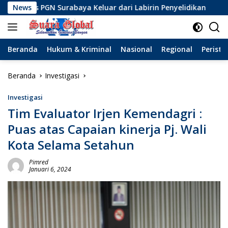
Langsung
urabaya Keluar dari Labirin Penyelidikan
News
Dinamika Bar
ke
konten
Beranda
Hukum & Kriminal
Nasional
Regional
Peristi
Beranda
Investigasi
Investigasi
Tim Evaluator Irjen Kemendagri :
Puas atas Capaian kinerja Pj. Wali
Kota Selama Setahun
Pimred
Januari 6, 2024