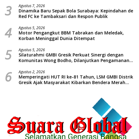
3
Agustus 7, 2026
Dinamika Baru Sepak Bola Surabaya: Kepindahan de
Red FC ke Tambaksari dan Respon Publik
4
Agustus 5, 2026
Motor Pengangkut BBM Tabrakan dan Meledak,
Korban Meninggal Dunia Ditempat
5
Agustus 5, 2026
Silaturahmi GMBI Gresik Perkuat Sinergi dengan
Komunitas Wong Bodho, Dilanjutkan Pengamanan
Konser Reggae Vespa Menjelang Acara Sunatan
6
Massal dan Santunan Anak Yatim
Agustus 2, 2026
Memperingati HUT RI ke-81 Tahun, LSM GMBI Distrik
Gresik Ajak Masyarakat Kibarkan Bendera Merah
Putih