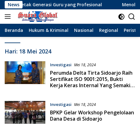
Langsung
encetak Generasi Guru yang Profesional
News
Menolak Lupa 
ke
konten
Beranda
Hukum & Kriminal
Nasional
Regional
Peristi
Hari:
18 Mei 2024
Investigasi
Mei 18, 2024
Perumda Delta Tirta Sidoarjo Raih
Sertifikat ISO 9001:2015, Bukti
Kerja Keras Internal Yang Semakin
Baik dan Solid
Investigasi
Mei 18, 2024
BPKP Gelar Workshop Pengelolaan
Dana Desa di Sidoarjo