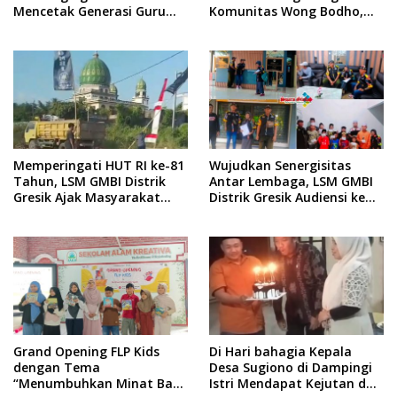
Mencetak Generasi Guru
Komunitas Wong Bodho,
yang Profesional
Dilanjutkan Pengamanan
Konser Reggae Vespa
Menjelang Acara Sunatan
Massal dan Santunan Anak
Yatim
Memperingati HUT RI ke-81
Wujudkan Senergisitas
Tahun, LSM GMBI Distrik
Antar Lembaga, LSM GMBI
Gresik Ajak Masyarakat
Distrik Gresik Audiensi ke
Kibarkan Bendera Merah
Kesbangpol dan Polres
Putih
Gresik Dilanjutkan Giat
Sosial Santunan Anak
Yatim Piatu
Grand Opening FLP Kids
Di Hari bahagia Kepala
dengan Tema
Desa Sugiono di Dampingi
“Menumbuhkan Minat Baca
Istri Mendapat Kejutan dan