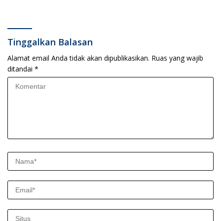
Pada Anak Usia Dini”
Ucapan Selamat Ulang
Tahun dari Perangkat Desa
Tinggalkan Balasan
Alamat email Anda tidak akan dipublikasikan.
Ruas yang wajib
ditandai
*