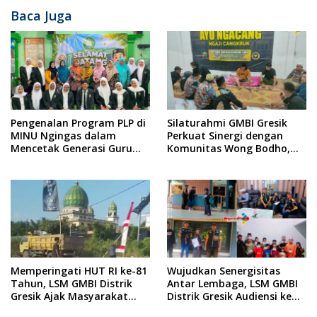
Baca Juga
Pengenalan Program PLP di
Silaturahmi GMBI Gresik
MINU Ngingas dalam
Perkuat Sinergi dengan
Mencetak Generasi Guru
Komunitas Wong Bodho,
yang Profesional
Dilanjutkan Pengamanan
Konser Reggae Vespa
Menjelang Acara Sunatan
Massal dan Santunan Anak
Yatim
Memperingati HUT RI ke-81
Wujudkan Senergisitas
Tahun, LSM GMBI Distrik
Antar Lembaga, LSM GMBI
Gresik Ajak Masyarakat
Distrik Gresik Audiensi ke
Kibarkan Bendera Merah
Kesbangpol dan Polres