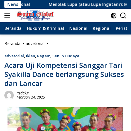
Langsung
enolak Lupa (atau Lupa Ingatan?): Menanti Angka Rp2,3 Triliun
News
ke
konten
Beranda
Hukum & Kriminal
Nasional
Regional
Peristi
Beranda
advetorial
advetorial
,
Iklan
,
Ragam
,
Seni & Budaya
Acara Uji Kompetensi Sanggar Tari
Syakilla Dance berlangsung Sukses
dan Lancar
Redaksi
Februari 24, 2025