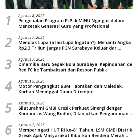
1
Agustus 8, 2026
Pengenalan Program PLP di MINU Ngingas dalam
Mencetak Generasi Guru yang Profesional
2
Agustus 7, 2026
Menolak Lupa (atau Lupa Ingatan?): Menanti Angka
Rp2,3 Triliun Jargas PGN Surabaya Keluar dari
Labirin Penyelidikan
3
Agustus 7, 2026
Dinamika Baru Sepak Bola Surabaya: Kepindahan de
Red FC ke Tambaksari dan Respon Publik
4
Agustus 5, 2026
Motor Pengangkut BBM Tabrakan dan Meledak,
Korban Meninggal Dunia Ditempat
5
Agustus 5, 2026
Silaturahmi GMBI Gresik Perkuat Sinergi dengan
Komunitas Wong Bodho, Dilanjutkan Pengamanan
Konser Reggae Vespa Menjelang Acara Sunatan
6
Massal dan Santunan Anak Yatim
Agustus 2, 2026
Memperingati HUT RI ke-81 Tahun, LSM GMBI Distrik
Gresik Ajak Masyarakat Kibarkan Bendera Merah