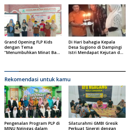
Putih
Gresik Dilanjutkan Giat
Sosial Santunan Anak
Yatim Piatu
Grand Opening FLP Kids
Di Hari bahagia Kepala
dengan Tema
Desa Sugiono di Dampingi
“Menumbuhkan Minat Baca
Istri Mendapat Kejutan dan
Pada Anak Usia Dini”
Ucapan Selamat Ulang
Tahun dari Perangkat Desa
Rekomendasi untuk kamu
Pengenalan Program PLP di
Silaturahmi GMBI Gresik
MINU Ngingas dalam
Perkuat Sinergi dengan