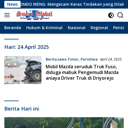
Langsung
an LONDO IRENG. Mengecam Keras Tindakan yang Dilakukan ole
News
ke
konten
Beranda
Hukum & Kriminal
Nasional
Regional
Peristi
Hari:
24 April 2025
Berita Jawa Timur
,
Peristiwa
April 24, 2025
Mobil Mazda seruduk Truk Fuso,
diduga mabuk Pengemudi Mazda
aniaya Driver Truk di Driyorejo
Berita Hari ini