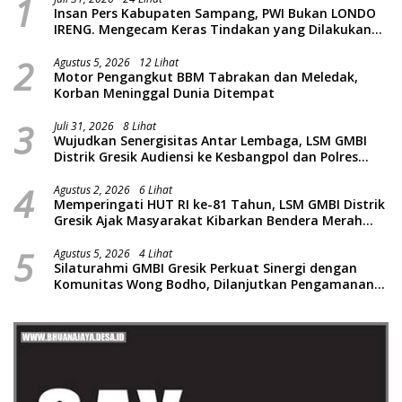
1
Insan Pers Kabupaten Sampang, PWI Bukan LONDO
IRENG. Mengecam Keras Tindakan yang Dilakukan
oleh Presiden Republik Indonesia
2
Agustus 5, 2026
12 Lihat
Motor Pengangkut BBM Tabrakan dan Meledak,
Korban Meninggal Dunia Ditempat
3
Juli 31, 2026
8 Lihat
Wujudkan Senergisitas Antar Lembaga, LSM GMBI
Distrik Gresik Audiensi ke Kesbangpol dan Polres
Gresik Dilanjutkan Giat Sosial Santunan Anak Yatim
4
Piatu
Agustus 2, 2026
6 Lihat
Memperingati HUT RI ke-81 Tahun, LSM GMBI Distrik
Gresik Ajak Masyarakat Kibarkan Bendera Merah
Putih
5
Agustus 5, 2026
4 Lihat
Silaturahmi GMBI Gresik Perkuat Sinergi dengan
Komunitas Wong Bodho, Dilanjutkan Pengamanan
Konser Reggae Vespa Menjelang Acara Sunatan
Massal dan Santunan Anak Yatim