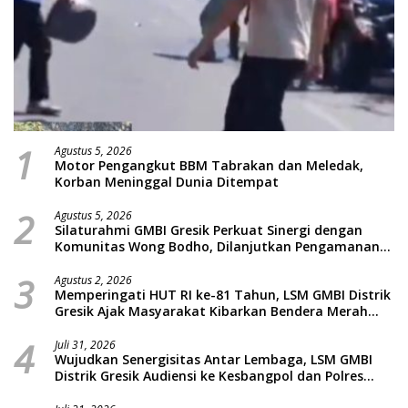
1
Agustus 5, 2026
Motor Pengangkut BBM Tabrakan dan Meledak,
Korban Meninggal Dunia Ditempat
2
Agustus 5, 2026
Silaturahmi GMBI Gresik Perkuat Sinergi dengan
Komunitas Wong Bodho, Dilanjutkan Pengamanan
Konser Reggae Vespa Menjelang Acara Sunatan
3
Massal dan Santunan Anak Yatim
Agustus 2, 2026
Memperingati HUT RI ke-81 Tahun, LSM GMBI Distrik
Gresik Ajak Masyarakat Kibarkan Bendera Merah
Putih
4
Juli 31, 2026
Wujudkan Senergisitas Antar Lembaga, LSM GMBI
Distrik Gresik Audiensi ke Kesbangpol dan Polres
Gresik Dilanjutkan Giat Sosial Santunan Anak Yatim