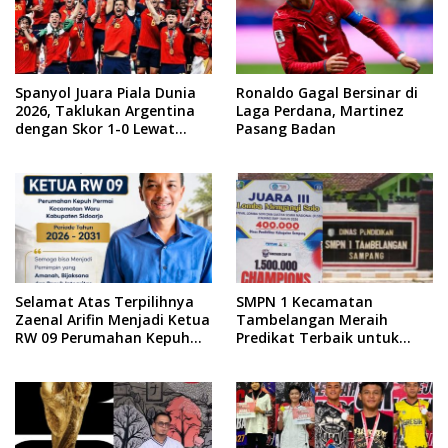
Spanyol Juara Piala Dunia
Ronaldo Gagal Bersinar di
2026, Taklukan Argentina
Laga Perdana, Martinez
dengan Skor 1-0 Lewat
Pasang Badan
Drama Extra Time
Selamat Atas Terpilihnya
SMPN 1 Kecamatan
Zaenal Arifin Menjadi Ketua
Tambelangan Meraih
RW 09 Perumahan Kepuh
Predikat Terbaik untuk
Permai Kecamatan Waru
Turnamen Futsal se-Jawa
Kabupaten Sidoarjo Periode
Timur dan Juara III
Tahun 2026-2031
Menyanyi Solo di FLS3N