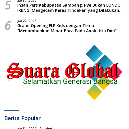
5
Piatu
Juli 31, 2026
Insan Pers Kabupaten Sampang, PWI Bukan LONDO
IRENG. Mengecam Keras Tindakan yang Dilakukan
oleh Presiden Republik Indonesia
6
Juli 27, 2026
Grand Opening FLP Kids dengan Tema
“Menumbuhkan Minat Baca Pada Anak Usia Dini”
Berita Popular
Juli 31, 2026
24 Lihat