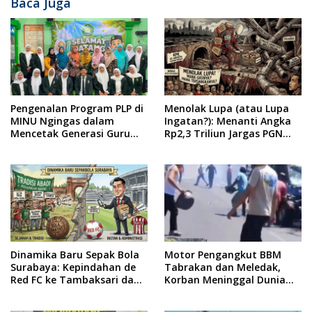
Baca Juga
Pengenalan Program PLP di
Menolak Lupa (atau Lupa
MINU Ngingas dalam
Ingatan?): Menanti Angka
Mencetak Generasi Guru
Rp2,3 Triliun Jargas PGN
yang Profesional
Surabaya Keluar dari
Labirin Penyelidikan
Dinamika Baru Sepak Bola
Motor Pengangkut BBM
Surabaya: Kepindahan de
Tabrakan dan Meledak,
Red FC ke Tambaksari dan
Korban Meninggal Dunia
Respon Publik
Ditempat