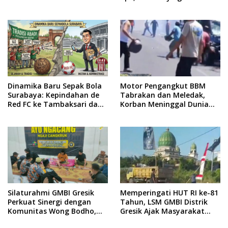
yang Profesional
Surabaya Keluar dari
Labirin Penyelidikan
Dinamika Baru Sepak Bola
Motor Pengangkut BBM
Surabaya: Kepindahan de
Tabrakan dan Meledak,
Red FC ke Tambaksari dan
Korban Meninggal Dunia
Respon Publik
Ditempat
Silaturahmi GMBI Gresik
Memperingati HUT RI ke-81
Perkuat Sinergi dengan
Tahun, LSM GMBI Distrik
Komunitas Wong Bodho,
Gresik Ajak Masyarakat
Dilanjutkan Pengamanan
Kibarkan Bendera Merah