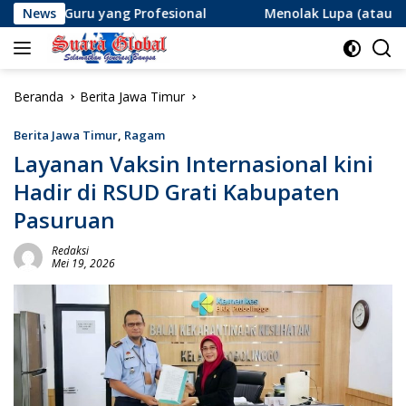
Langsung
yang Profesional
News
Menolak Lupa (atau Lupa Ingatan?): M
ke
konten
Beranda
Berita Jawa Timur
Berita Jawa Timur
,
Ragam
Layanan Vaksin Internasional kini
Hadir di RSUD Grati Kabupaten
Pasuruan
Redaksi
Mei 19, 2026