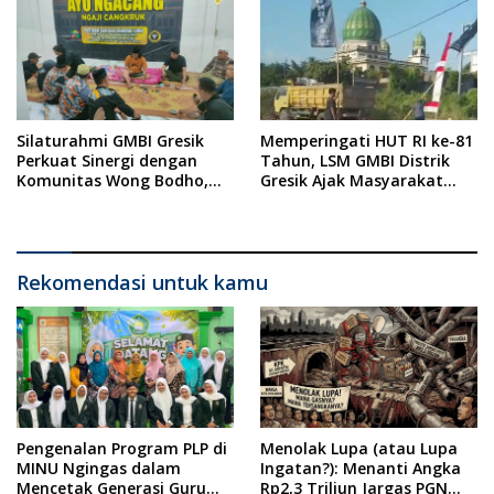
Silaturahmi GMBI Gresik
Memperingati HUT RI ke-81
Perkuat Sinergi dengan
Tahun, LSM GMBI Distrik
Komunitas Wong Bodho,
Gresik Ajak Masyarakat
Dilanjutkan Pengamanan
Kibarkan Bendera Merah
Konser Reggae Vespa
Putih
Menjelang Acara Sunatan
Massal dan Santunan Anak
Yatim
Rekomendasi untuk kamu
Pengenalan Program PLP di
Menolak Lupa (atau Lupa
MINU Ngingas dalam
Ingatan?): Menanti Angka
Mencetak Generasi Guru
Rp2,3 Triliun Jargas PGN