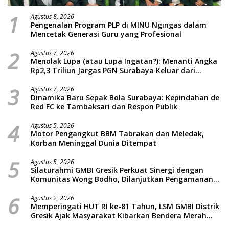
1
Agustus 8, 2026
Pengenalan Program PLP di MINU Ngingas dalam
Mencetak Generasi Guru yang Profesional
2
Agustus 7, 2026
Menolak Lupa (atau Lupa Ingatan?): Menanti Angka
Rp2,3 Triliun Jargas PGN Surabaya Keluar dari
Labirin Penyelidikan
3
Agustus 7, 2026
Dinamika Baru Sepak Bola Surabaya: Kepindahan de
Red FC ke Tambaksari dan Respon Publik
4
Agustus 5, 2026
Motor Pengangkut BBM Tabrakan dan Meledak,
Korban Meninggal Dunia Ditempat
5
Agustus 5, 2026
Silaturahmi GMBI Gresik Perkuat Sinergi dengan
Komunitas Wong Bodho, Dilanjutkan Pengamanan
Konser Reggae Vespa Menjelang Acara Sunatan
6
Massal dan Santunan Anak Yatim
Agustus 2, 2026
Memperingati HUT RI ke-81 Tahun, LSM GMBI Distrik
Gresik Ajak Masyarakat Kibarkan Bendera Merah
Putih