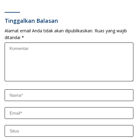
Konser Reggae Vespa
Putih
Menjelang Acara Sunatan
Massal dan Santunan Anak
Yatim
Tinggalkan Balasan
Alamat email Anda tidak akan dipublikasikan.
Ruas yang wajib
ditandai
*