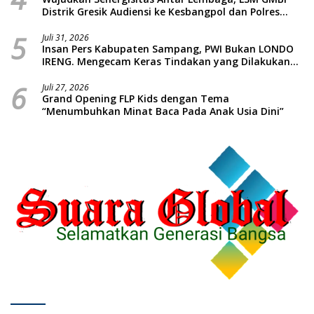
Distrik Gresik Audiensi ke Kesbangpol dan Polres
Gresik Dilanjutkan Giat Sosial Santunan Anak Yatim
5
Piatu
Juli 31, 2026
Insan Pers Kabupaten Sampang, PWI Bukan LONDO
IRENG. Mengecam Keras Tindakan yang Dilakukan
oleh Presiden Republik Indonesia
6
Juli 27, 2026
Grand Opening FLP Kids dengan Tema
“Menumbuhkan Minat Baca Pada Anak Usia Dini”