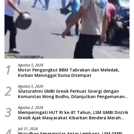
1
Agustus 5, 2026
Motor Pengangkut BBM Tabrakan dan Meledak,
Korban Meninggal Dunia Ditempat
2
Agustus 5, 2026
Silaturahmi GMBI Gresik Perkuat Sinergi dengan
Komunitas Wong Bodho, Dilanjutkan Pengamanan
Konser Reggae Vespa Menjelang Acara Sunatan
3
Massal dan Santunan Anak Yatim
Agustus 2, 2026
Memperingati HUT RI ke-81 Tahun, LSM GMBI Distrik
Gresik Ajak Masyarakat Kibarkan Bendera Merah
Putih
4
Juli 31, 2026
Wujudkan Senergisitas Antar Lembaga, LSM GMBI