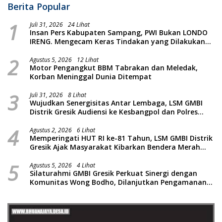
Berita Popular
1
Juli 31, 2026
24 Lihat
Insan Pers Kabupaten Sampang, PWI Bukan LONDO
IRENG. Mengecam Keras Tindakan yang Dilakukan
oleh Presiden Republik Indonesia
2
Agustus 5, 2026
12 Lihat
Motor Pengangkut BBM Tabrakan dan Meledak,
Korban Meninggal Dunia Ditempat
3
Juli 31, 2026
8 Lihat
Wujudkan Senergisitas Antar Lembaga, LSM GMBI
Distrik Gresik Audiensi ke Kesbangpol dan Polres
Gresik Dilanjutkan Giat Sosial Santunan Anak Yatim
4
Piatu
Agustus 2, 2026
6 Lihat
Memperingati HUT RI ke-81 Tahun, LSM GMBI Distrik
Gresik Ajak Masyarakat Kibarkan Bendera Merah
Putih
5
Agustus 5, 2026
4 Lihat
Silaturahmi GMBI Gresik Perkuat Sinergi dengan
Komunitas Wong Bodho, Dilanjutkan Pengamanan
Konser Reggae Vespa Menjelang Acara Sunatan
Massal dan Santunan Anak Yatim