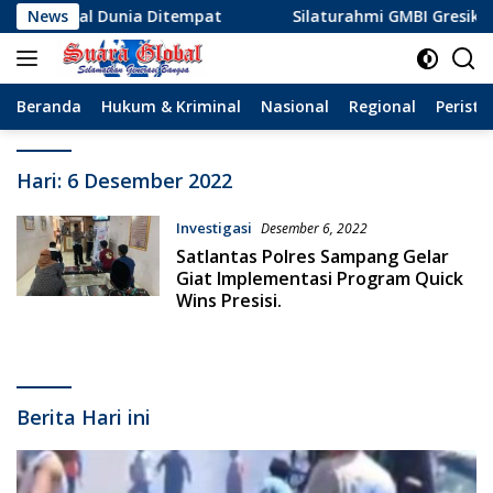
Langsung
nggal Dunia Ditempat
News
Silaturahmi GMBI Gresik Perku
ke
konten
Beranda
Hukum & Kriminal
Nasional
Regional
Peristi
Hari:
6 Desember 2022
Investigasi
Desember 6, 2022
Satlantas Polres Sampang Gelar
Giat Implementasi Program Quick
Wins Presisi.
Berita Hari ini