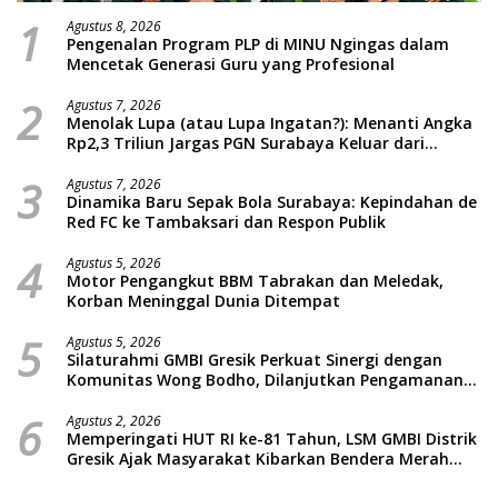
1
Agustus 8, 2026
Pengenalan Program PLP di MINU Ngingas dalam
Mencetak Generasi Guru yang Profesional
2
Agustus 7, 2026
Menolak Lupa (atau Lupa Ingatan?): Menanti Angka
Rp2,3 Triliun Jargas PGN Surabaya Keluar dari
Labirin Penyelidikan
3
Agustus 7, 2026
Dinamika Baru Sepak Bola Surabaya: Kepindahan de
Red FC ke Tambaksari dan Respon Publik
4
Agustus 5, 2026
Motor Pengangkut BBM Tabrakan dan Meledak,
Korban Meninggal Dunia Ditempat
5
Agustus 5, 2026
Silaturahmi GMBI Gresik Perkuat Sinergi dengan
Komunitas Wong Bodho, Dilanjutkan Pengamanan
Konser Reggae Vespa Menjelang Acara Sunatan
6
Massal dan Santunan Anak Yatim
Agustus 2, 2026
Memperingati HUT RI ke-81 Tahun, LSM GMBI Distrik
Gresik Ajak Masyarakat Kibarkan Bendera Merah
Putih