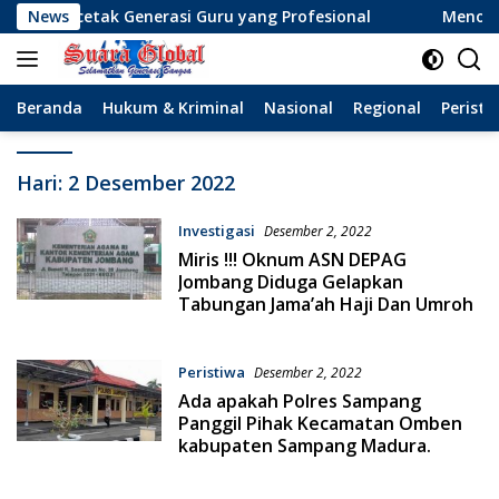
Langsung
Mencetak Generasi Guru yang Profesional
News
Menolak Lup
ke
konten
Beranda
Hukum & Kriminal
Nasional
Regional
Peristi
Hari:
2 Desember 2022
Investigasi
Desember 2, 2022
Miris !!! Oknum ASN DEPAG
Jombang Diduga Gelapkan
Tabungan Jama’ah Haji Dan Umroh
Peristiwa
Desember 2, 2022
Ada apakah Polres Sampang
Panggil Pihak Kecamatan Omben
kabupaten Sampang Madura.