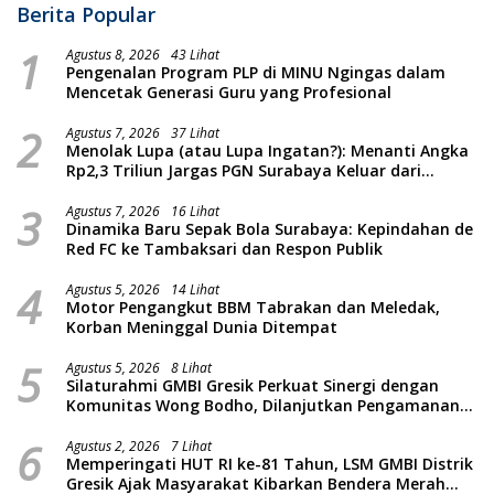
Berita Popular
1
Agustus 8, 2026
43 Lihat
Pengenalan Program PLP di MINU Ngingas dalam
Mencetak Generasi Guru yang Profesional
2
Agustus 7, 2026
37 Lihat
Menolak Lupa (atau Lupa Ingatan?): Menanti Angka
Rp2,3 Triliun Jargas PGN Surabaya Keluar dari
Labirin Penyelidikan
3
Agustus 7, 2026
16 Lihat
Dinamika Baru Sepak Bola Surabaya: Kepindahan de
Red FC ke Tambaksari dan Respon Publik
4
Agustus 5, 2026
14 Lihat
Motor Pengangkut BBM Tabrakan dan Meledak,
Korban Meninggal Dunia Ditempat
5
Agustus 5, 2026
8 Lihat
Silaturahmi GMBI Gresik Perkuat Sinergi dengan
Komunitas Wong Bodho, Dilanjutkan Pengamanan
Konser Reggae Vespa Menjelang Acara Sunatan
6
Massal dan Santunan Anak Yatim
Agustus 2, 2026
7 Lihat
Memperingati HUT RI ke-81 Tahun, LSM GMBI Distrik
Gresik Ajak Masyarakat Kibarkan Bendera Merah