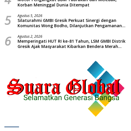
Korban Meninggal Dunia Ditempat
5
Agustus 5, 2026
Silaturahmi GMBI Gresik Perkuat Sinergi dengan
Komunitas Wong Bodho, Dilanjutkan Pengamanan
Konser Reggae Vespa Menjelang Acara Sunatan
6
Massal dan Santunan Anak Yatim
Agustus 2, 2026
Memperingati HUT RI ke-81 Tahun, LSM GMBI Distrik
Gresik Ajak Masyarakat Kibarkan Bendera Merah
Putih