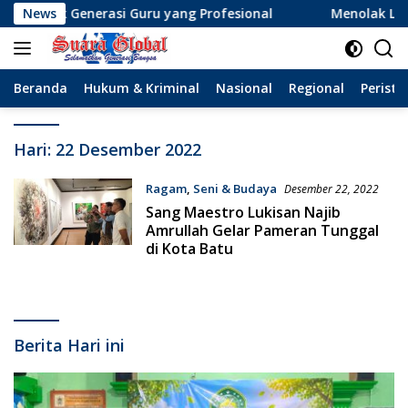
Langsung
tak Generasi Guru yang Profesional
News
Menolak Lupa (ata
ke
konten
Beranda
Hukum & Kriminal
Nasional
Regional
Peristi
Hari:
22 Desember 2022
Ragam
,
Seni & Budaya
Desember 22, 2022
Sang Maestro Lukisan Najib
Amrullah Gelar Pameran Tunggal
di Kota Batu
Berita Hari ini