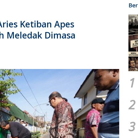
Ber
ries Ketiban Apes
h Meledak Dimasa
1
2
3