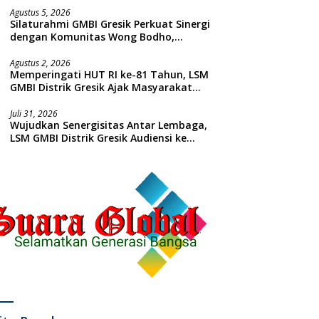
Agustus 5, 2026
Silaturahmi GMBI Gresik Perkuat Sinergi
dengan Komunitas Wong Bodho,
Dilanjutkan Pengamanan Konser
Reggae Vespa Menjelang Acara
Agustus 2, 2026
Memperingati HUT RI ke-81 Tahun, LSM
Sunatan Massal dan Santunan Anak
GMBI Distrik Gresik Ajak Masyarakat
Yatim
Kibarkan Bendera Merah Putih
Juli 31, 2026
Wujudkan Senergisitas Antar Lembaga,
LSM GMBI Distrik Gresik Audiensi ke
Kesbangpol dan Polres Gresik
Dilanjutkan Giat Sosial Santunan Anak
Yatim Piatu