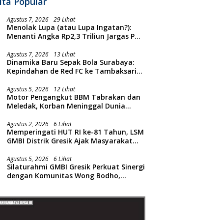
ita Popular
Agustus 7, 2026
29 Lihat
Menolak Lupa (atau Lupa Ingatan?):
Menanti Angka Rp2,3 Triliun Jargas PGN
Surabaya Keluar dari Labirin
Penyelidikan
Agustus 7, 2026
13 Lihat
Dinamika Baru Sepak Bola Surabaya:
Kepindahan de Red FC ke Tambaksari
dan Respon Publik
Agustus 5, 2026
12 Lihat
Motor Pengangkut BBM Tabrakan dan
Meledak, Korban Meninggal Dunia
Ditempat
Agustus 2, 2026
6 Lihat
Memperingati HUT RI ke-81 Tahun, LSM
GMBI Distrik Gresik Ajak Masyarakat
Kibarkan Bendera Merah Putih
Agustus 5, 2026
6 Lihat
Silaturahmi GMBI Gresik Perkuat Sinergi
dengan Komunitas Wong Bodho,
Dilanjutkan Pengamanan Konser
Reggae Vespa Menjelang Acara
Sunatan Massal dan Santunan Anak
Yatim