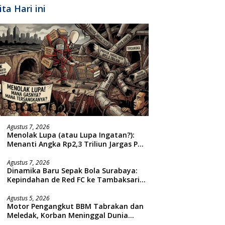
ita Hari ini
Agustus 7, 2026
Menolak Lupa (atau Lupa Ingatan?):
Menanti Angka Rp2,3 Triliun Jargas PGN
Surabaya Keluar dari Labirin
Penyelidikan
Agustus 7, 2026
Dinamika Baru Sepak Bola Surabaya:
Kepindahan de Red FC ke Tambaksari
dan Respon Publik
Agustus 5, 2026
Motor Pengangkut BBM Tabrakan dan
Meledak, Korban Meninggal Dunia
Ditempat