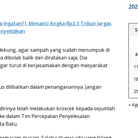
202
 Ingatan?): Menanti Angka Rp2,3 Triliun Jargas
S
enyelidikan
Tlekung, agar sampah yang sudah menumpuk di
4
 dibolak balik dan diratakan saja. Dia
ar turut di kerjasamakan dengan masyarakat
1
1
rus dilibatkan dalam penanganannya. Jangan
2
« Ag
 dirinya telah melakukan kroscek kepada sejumlah
ke dalam Tim Percepatan Penyelesaian
a Batu.
 bermacam-macam. Salah satunya ada yang bilang