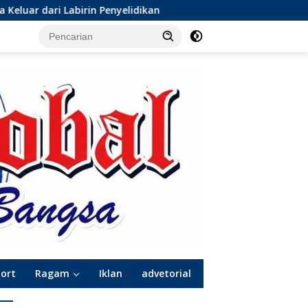
ikan
Dinamika Baru Sepak Bola Surabaya: Kepindahan d
port
Ragam
Iklan
advetorial