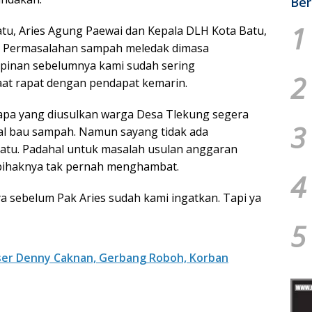
Ber
1
 Batu, Aries Agung Paewai dan Kepala DLH Kota Batu,
ya. Permasalahan sampah meledak dimasa
pinan sebelumnya kami sudah sering
2
aat rapat dengan pendapat kemarin.
 apa yang diusulkan warga Desa Tlekung segera
3
al bau sampah. Namun sayang tidak ada
Batu. Padahal untuk masalah usulan anggaran
pihaknya tak pernah menghambat.
4
a sebelum Pak Aries sudah kami ingatkan. Tapi ya
5
ser Denny Caknan, Gerbang Roboh, Korban