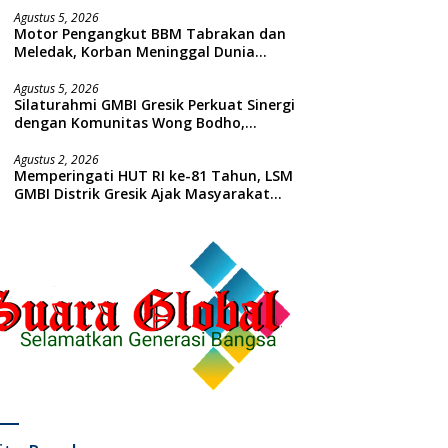
Agustus 5, 2026
Motor Pengangkut BBM Tabrakan dan
Meledak, Korban Meninggal Dunia
Ditempat
Agustus 5, 2026
Silaturahmi GMBI Gresik Perkuat Sinergi
dengan Komunitas Wong Bodho,
Dilanjutkan Pengamanan Konser
Reggae Vespa Menjelang Acara
Agustus 2, 2026
Memperingati HUT RI ke-81 Tahun, LSM
Sunatan Massal dan Santunan Anak
GMBI Distrik Gresik Ajak Masyarakat
Yatim
Kibarkan Bendera Merah Putih