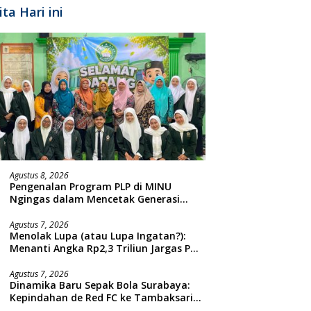
ita Hari ini
Agustus 8, 2026
Pengenalan Program PLP di MINU
Ngingas dalam Mencetak Generasi
Guru yang Profesional
Agustus 7, 2026
Menolak Lupa (atau Lupa Ingatan?):
Menanti Angka Rp2,3 Triliun Jargas PGN
Surabaya Keluar dari Labirin
Penyelidikan
Agustus 7, 2026
Dinamika Baru Sepak Bola Surabaya:
Kepindahan de Red FC ke Tambaksari
dan Respon Publik