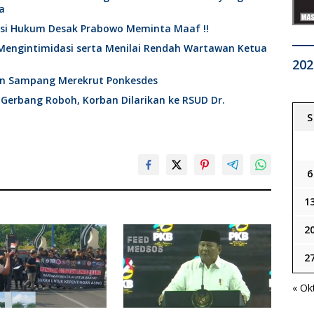
a
ktisi Hukum Desak Prabowo Meminta Maaf !!
Mengintimidasi serta Menilai Rendah Wartawan Ketua
202
en Sampang Merekrut Ponkesdes
 Gerbang Roboh, Korban Dilarikan ke RSUD Dr.
S
6
1
2
2
« Ok