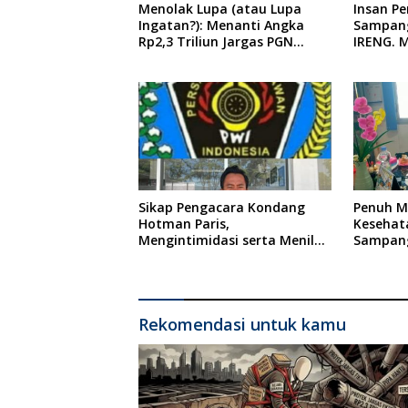
Menolak Lupa (atau Lupa
Insan P
Ingatan?): Menanti Angka
Sampang
Rp2,3 Triliun Jargas PGN
IRENG. 
Surabaya Keluar dari Labirin
Tindaka
Penyelidikan
oleh Pre
Indones
Sikap Pengacara Kondang
Penuh Mi
Hotman Paris,
Kesehat
Mengintimidasi serta Menilai
Sampang
Rendah Wartawan Ketua PWI
Ponkesd
Kabupaten Sampang Angkat
Bicara
Rekomendasi untuk kamu