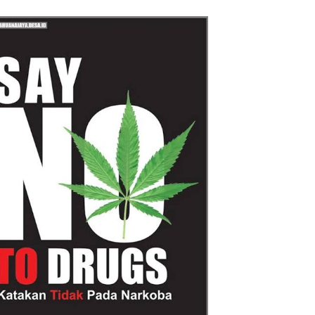
Reggae Vespa Menjelang Acara
Sunatan Massal dan Santunan Anak
Yatim