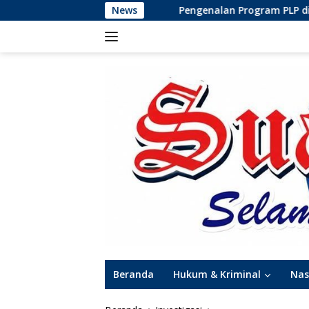
Langsung
Pengenalan Program PLP di MINU Ngingas dalam Men
News
ke
konten
Beranda
Hukum & Kriminal
Nas