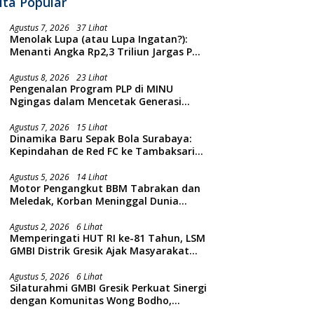
ita Popular
Agustus 7, 2026
37 Lihat
Menolak Lupa (atau Lupa Ingatan?):
Menanti Angka Rp2,3 Triliun Jargas PGN
Surabaya Keluar dari Labirin
Penyelidikan
Agustus 8, 2026
23 Lihat
Pengenalan Program PLP di MINU
Ngingas dalam Mencetak Generasi
Guru yang Profesional
Agustus 7, 2026
15 Lihat
Dinamika Baru Sepak Bola Surabaya:
Kepindahan de Red FC ke Tambaksari
dan Respon Publik
Agustus 5, 2026
14 Lihat
Motor Pengangkut BBM Tabrakan dan
Meledak, Korban Meninggal Dunia
Ditempat
Agustus 2, 2026
6 Lihat
Memperingati HUT RI ke-81 Tahun, LSM
GMBI Distrik Gresik Ajak Masyarakat
Kibarkan Bendera Merah Putih
Agustus 5, 2026
6 Lihat
Silaturahmi GMBI Gresik Perkuat Sinergi
dengan Komunitas Wong Bodho,
Dilanjutkan Pengamanan Konser