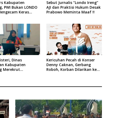
ers Kabupaten
Sebut Jurnalis “Londo Ireng”
, PWI Bukan LONDO
AJI dan Praktisi Hukum Desak
Mengecam Keras
Prabowo Meminta Maaf !!
n yang Dilakukan
siden Republik
ia
steri, Dinas
Kericuhan Pecah di Konser
an Kabupaten
Denny Caknan, Gerbang
 Merekrut
Roboh, Korban Dilarikan ke
es
RSUD Dr. Soewandhi