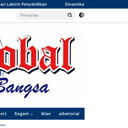
Dinamika Baru Sepak Bola Surabaya: Kepindahan de Red 
port
Ragam
Iklan
advetorial