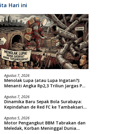
ita Hari ini
Agustus 7, 2026
Menolak Lupa (atau Lupa Ingatan?):
Menanti Angka Rp2,3 Triliun Jargas PGN
Surabaya Keluar dari Labirin
Penyelidikan
Agustus 7, 2026
Dinamika Baru Sepak Bola Surabaya:
Kepindahan de Red FC ke Tambaksari
dan Respon Publik
Agustus 5, 2026
Motor Pengangkut BBM Tabrakan dan
Meledak, Korban Meninggal Dunia
Ditempat