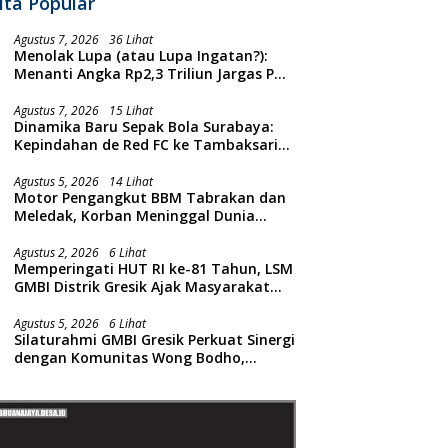
ita Popular
Agustus 7, 2026
36 Lihat
Menolak Lupa (atau Lupa Ingatan?):
Menanti Angka Rp2,3 Triliun Jargas PGN
Surabaya Keluar dari Labirin
Penyelidikan
Agustus 7, 2026
15 Lihat
Dinamika Baru Sepak Bola Surabaya:
Kepindahan de Red FC ke Tambaksari
dan Respon Publik
Agustus 5, 2026
14 Lihat
Motor Pengangkut BBM Tabrakan dan
Meledak, Korban Meninggal Dunia
Ditempat
Agustus 2, 2026
6 Lihat
Memperingati HUT RI ke-81 Tahun, LSM
GMBI Distrik Gresik Ajak Masyarakat
Kibarkan Bendera Merah Putih
Agustus 5, 2026
6 Lihat
Silaturahmi GMBI Gresik Perkuat Sinergi
dengan Komunitas Wong Bodho,
Dilanjutkan Pengamanan Konser
Reggae Vespa Menjelang Acara
Sunatan Massal dan Santunan Anak
Yatim