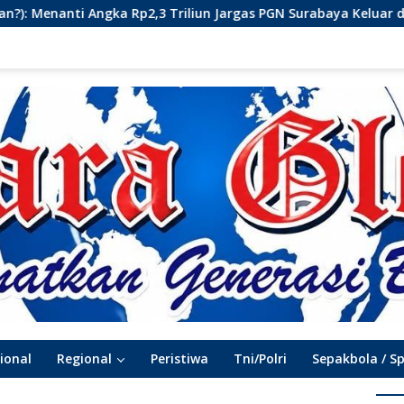
riliun Jargas PGN Surabaya Keluar dari Labirin Penyelidikan
ional
Regional
Peristiwa
Tni/Polri
Sepakbola / S