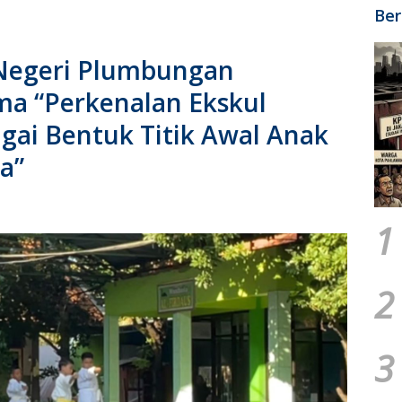
Ber
Negeri Plumbungan
a “Perkenalan Ekskul
agai Bentuk Titik Awal Anak
a”
1
2
3