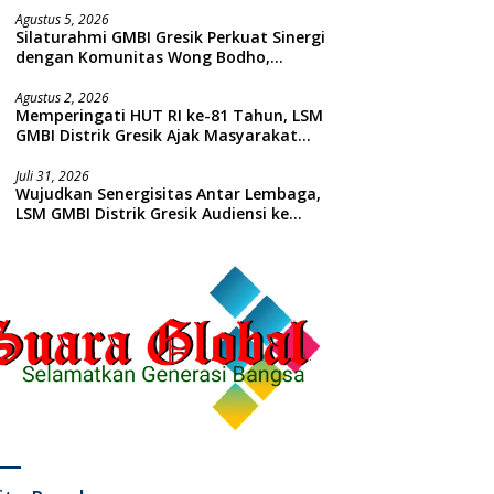
Agustus 5, 2026
Silaturahmi GMBI Gresik Perkuat Sinergi
dengan Komunitas Wong Bodho,
Dilanjutkan Pengamanan Konser
Reggae Vespa Menjelang Acara
Agustus 2, 2026
Memperingati HUT RI ke-81 Tahun, LSM
Sunatan Massal dan Santunan Anak
GMBI Distrik Gresik Ajak Masyarakat
Yatim
Kibarkan Bendera Merah Putih
Juli 31, 2026
Wujudkan Senergisitas Antar Lembaga,
LSM GMBI Distrik Gresik Audiensi ke
Kesbangpol dan Polres Gresik
Dilanjutkan Giat Sosial Santunan Anak
Yatim Piatu