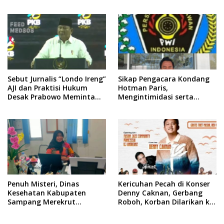
Surabaya Keluar dari
Keras Tindakan yang
Labirin Penyelidikan
Dilakukan oleh Presiden
Republik Indonesia
Sebut Jurnalis “Londo Ireng”
Sikap Pengacara Kondang
AJI dan Praktisi Hukum
Hotman Paris,
Desak Prabowo Meminta
Mengintimidasi serta
Maaf !!
Menilai Rendah Wartawan
Ketua PWI Kabupaten
Sampang Angkat Bicara
Penuh Misteri, Dinas
Kericuhan Pecah di Konser
Kesehatan Kabupaten
Denny Caknan, Gerbang
Sampang Merekrut
Roboh, Korban Dilarikan ke
Ponkesdes
RSUD Dr. Soewandhi