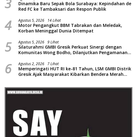
3
Dinamika Baru Sepak Bola Surabaya: Kepindahan de
Red FC ke Tambaksari dan Respon Publik
4
Agustus 5, 2026
14 Lihat
Motor Pengangkut BBM Tabrakan dan Meledak,
Korban Meninggal Dunia Ditempat
5
Agustus 5, 2026
9 Lihat
Silaturahmi GMBI Gresik Perkuat Sinergi dengan
Komunitas Wong Bodho, Dilanjutkan Pengamanan
Konser Reggae Vespa Menjelang Acara Sunatan
6
Massal dan Santunan Anak Yatim
Agustus 2, 2026
7 Lihat
Memperingati HUT RI ke-81 Tahun, LSM GMBI Distrik
Gresik Ajak Masyarakat Kibarkan Bendera Merah
Putih