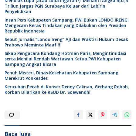
Menolak Lupa (atau Lupa Ingatan?): Menanti Angka Rp2,3
Triliun Jargas PGN Surabaya Keluar dari Labirin
Penyelidikan
Insan Pers Kabupaten Sampang, PWI Bukan LONDO IRENG.
Mengecam Keras Tindakan yang Dilakukan oleh Presiden
Republik Indonesia
Sebut Jurnalis “Londo Ireng” AJI dan Praktisi Hukum Desak
Prabowo Meminta Maaf !!
Sikap Pengacara Kondang Hotman Paris, Mengintimidasi
serta Menilai Rendah Wartawan Ketua PWI Kabupaten
Sampang Angkat Bicara
Penuh Misteri, Dinas Kesehatan Kabupaten Sampang
Merekrut Ponkesdes
Kericuhan Pecah di Konser Denny Caknan, Gerbang Roboh,
Korban Dilarikan ke RSUD Dr. Soewandhi
Baca Juga