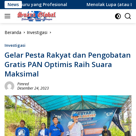
Langsung
ang Profesional
News
Menolak Lupa (atau Lupa Ingatan?): Me
ke
konten
Beranda
Investigasi
Investigasi
Gelar Pesta Rakyat dan Pengobatan
Gratis PAN Optimis Raih Suara
Maksimal
Pimred
Desember 24, 2023