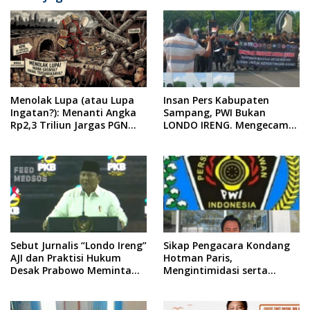
Menolak Lupa (atau Lupa
Insan Pers Kabupaten
Ingatan?): Menanti Angka
Sampang, PWI Bukan
Rp2,3 Triliun Jargas PGN
LONDO IRENG. Mengecam
Surabaya Keluar dari
Keras Tindakan yang
Labirin Penyelidikan
Dilakukan oleh Presiden
Republik Indonesia
Sebut Jurnalis “Londo Ireng”
Sikap Pengacara Kondang
AJI dan Praktisi Hukum
Hotman Paris,
Desak Prabowo Meminta
Mengintimidasi serta
Maaf !!
Menilai Rendah Wartawan
Ketua PWI Kabupaten
Sampang Angkat Bicara