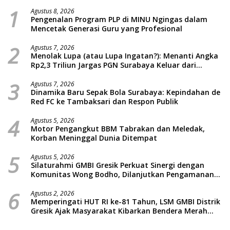
1
Agustus 8, 2026
Pengenalan Program PLP di MINU Ngingas dalam
Mencetak Generasi Guru yang Profesional
2
Agustus 7, 2026
Menolak Lupa (atau Lupa Ingatan?): Menanti Angka
Rp2,3 Triliun Jargas PGN Surabaya Keluar dari
Labirin Penyelidikan
3
Agustus 7, 2026
Dinamika Baru Sepak Bola Surabaya: Kepindahan de
Red FC ke Tambaksari dan Respon Publik
4
Agustus 5, 2026
Motor Pengangkut BBM Tabrakan dan Meledak,
Korban Meninggal Dunia Ditempat
5
Agustus 5, 2026
Silaturahmi GMBI Gresik Perkuat Sinergi dengan
Komunitas Wong Bodho, Dilanjutkan Pengamanan
Konser Reggae Vespa Menjelang Acara Sunatan
6
Massal dan Santunan Anak Yatim
Agustus 2, 2026
Memperingati HUT RI ke-81 Tahun, LSM GMBI Distrik
Gresik Ajak Masyarakat Kibarkan Bendera Merah
Putih