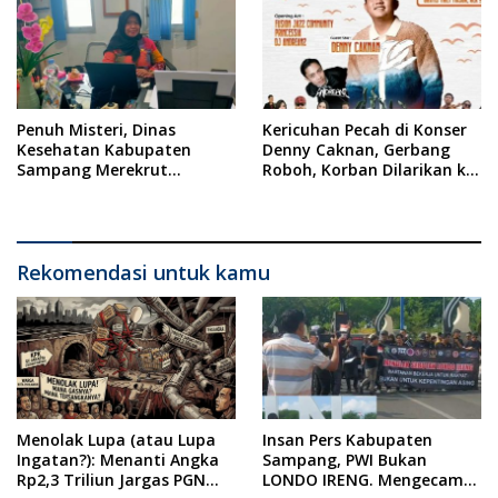
Penuh Misteri, Dinas
Kericuhan Pecah di Konser
Kesehatan Kabupaten
Denny Caknan, Gerbang
Sampang Merekrut
Roboh, Korban Dilarikan ke
Ponkesdes
RSUD Dr. Soewandhi
Rekomendasi untuk kamu
Menolak Lupa (atau Lupa
Insan Pers Kabupaten
Ingatan?): Menanti Angka
Sampang, PWI Bukan
Rp2,3 Triliun Jargas PGN
LONDO IRENG. Mengecam