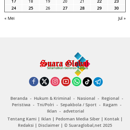
17
18
19
20
21
22
23
24
25
26
27
28
29
30
« Mei
Jul »
Beranda
Hukum & Kriminal
Nasional
Regional
Peristiwa
Tni/Polri
Sepakbola / Sport
Ragam
Iklan
advetorial
Tentang Kami
|
Iklan
|
Pedoman Media Siber
|
Kontak
|
Redaksi
|
Disclaimer
|
© Suaraglobal,net 2025