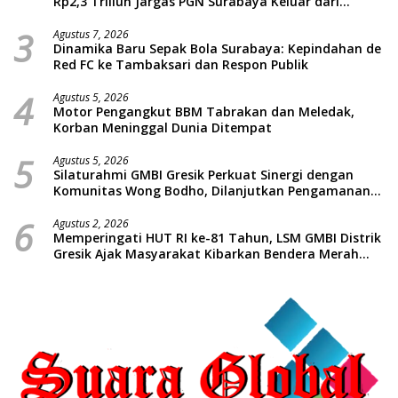
Rp2,3 Triliun Jargas PGN Surabaya Keluar dari
Labirin Penyelidikan
3
Agustus 7, 2026
Dinamika Baru Sepak Bola Surabaya: Kepindahan de
Red FC ke Tambaksari dan Respon Publik
4
Agustus 5, 2026
Motor Pengangkut BBM Tabrakan dan Meledak,
Korban Meninggal Dunia Ditempat
5
Agustus 5, 2026
Silaturahmi GMBI Gresik Perkuat Sinergi dengan
Komunitas Wong Bodho, Dilanjutkan Pengamanan
Konser Reggae Vespa Menjelang Acara Sunatan
6
Massal dan Santunan Anak Yatim
Agustus 2, 2026
Memperingati HUT RI ke-81 Tahun, LSM GMBI Distrik
Gresik Ajak Masyarakat Kibarkan Bendera Merah
Putih