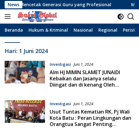
Langsung
am Mencetak Generasi Guru yang Profesional
News
Menolak L
ke
konten
Beranda
Hukum & Kriminal
Nasional
Regional
Peristi
Hari:
1 Juni 2024
Investigasi
Juni 1, 2024
Alm HJ MIMIN SLAMET JUNAIDI
Kebaikan dan Jasanya selalu
Diingat dan di kenang Oleh
Masyarakat Sampang
Investigasi
Juni 1, 2024
Usut Tuntas Kematian RK, Pj Wali
Kota Batu : Peran Lingkungan dan
Orangtua Sangat Penting
Terhadap Tumbuh Kembangnya
Anak