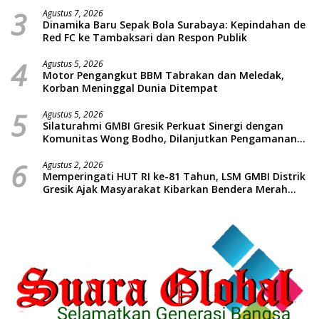
3
Agustus 7, 2026
Dinamika Baru Sepak Bola Surabaya: Kepindahan de
Red FC ke Tambaksari dan Respon Publik
4
Agustus 5, 2026
Motor Pengangkut BBM Tabrakan dan Meledak,
Korban Meninggal Dunia Ditempat
5
Agustus 5, 2026
Silaturahmi GMBI Gresik Perkuat Sinergi dengan
Komunitas Wong Bodho, Dilanjutkan Pengamanan
Konser Reggae Vespa Menjelang Acara Sunatan
6
Massal dan Santunan Anak Yatim
Agustus 2, 2026
Memperingati HUT RI ke-81 Tahun, LSM GMBI Distrik
Gresik Ajak Masyarakat Kibarkan Bendera Merah
Putih