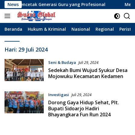
Langsung
m Mencetak Generasi Guru yang Profesional
News
Menolak Lu
ke
konten
Beranda
Hukum & Kriminal
Nasional
Regional
Peristi
Hari:
29 Juli 2024
Seni & Budaya
Juli 29, 2024
Sedekah Bumi Wujud Syukur Desa
Mojowuku Kecamatan Kedamen
Investigasi
Juli 29, 2024
Dorong Gaya Hidup Sehat, Plt.
Bupati Sidoarjo Hadiri
Bhayangkara Fun Run 2024