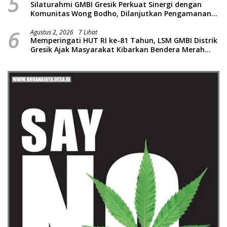
5
Silaturahmi GMBI Gresik Perkuat Sinergi dengan
Komunitas Wong Bodho, Dilanjutkan Pengamanan
Konser Reggae Vespa Menjelang Acara Sunatan
6
Massal dan Santunan Anak Yatim
Agustus 2, 2026
7 Lihat
Memperingati HUT RI ke-81 Tahun, LSM GMBI Distrik
Gresik Ajak Masyarakat Kibarkan Bendera Merah
Putih