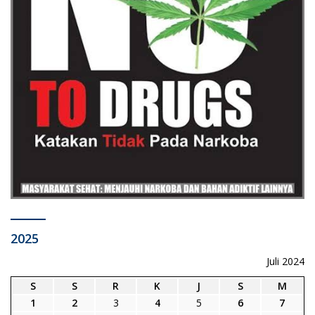
2025
Juli 2024
S
S
R
K
J
S
M
1
2
3
4
5
6
7