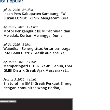
ita Popular
Juli 31, 2026
24 Lihat
Insan Pers Kabupaten Sampang, PWI
Bukan LONDO IRENG. Mengecam Keras
Tindakan yang Dilakukan oleh Presiden
Republik Indonesia
Agustus 5, 2026
12 Lihat
Motor Pengangkut BBM Tabrakan dan
Meledak, Korban Meninggal Dunia
Ditempat
Juli 31, 2026
8 Lihat
Wujudkan Senergisitas Antar Lembaga,
LSM GMBI Distrik Gresik Audiensi ke
Kesbangpol dan Polres Gresik
Dilanjutkan Giat Sosial Santunan Anak
Agustus 2, 2026
6 Lihat
Memperingati HUT RI ke-81 Tahun, LSM
Yatim Piatu
GMBI Distrik Gresik Ajak Masyarakat
Kibarkan Bendera Merah Putih
Agustus 5, 2026
4 Lihat
Silaturahmi GMBI Gresik Perkuat Sinergi
dengan Komunitas Wong Bodho,
Dilanjutkan Pengamanan Konser
Reggae Vespa Menjelang Acara
Sunatan Massal dan Santunan Anak
Yatim