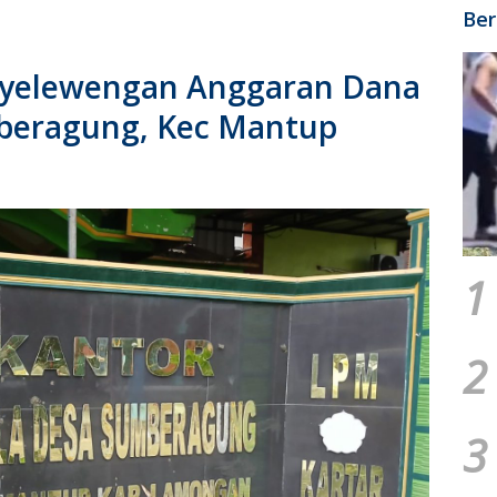
Ber
enyelewengan Anggaran Dana
beragung, Kec Mantup
1
2
3