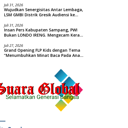
Juli 31, 2026
Wujudkan Senergisitas Antar Lembaga,
LSM GMBI Distrik Gresik Audiensi ke
Kesbangpol dan Polres Gresik
Dilanjutkan Giat Sosial Santunan Anak
Juli 31, 2026
Insan Pers Kabupaten Sampang, PWI
Yatim Piatu
Bukan LONDO IRENG. Mengecam Keras
Tindakan yang Dilakukan oleh Presiden
Republik Indonesia
Juli 27, 2026
Grand Opening FLP Kids dengan Tema
“Menumbuhkan Minat Baca Pada Anak
Usia Dini”