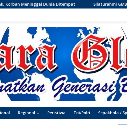
empat
Silaturahmi GMBI Gresik Perkuat Sinergi denga
ional
Regional
Peristiwa
Tni/Polri
Sepakbola / S