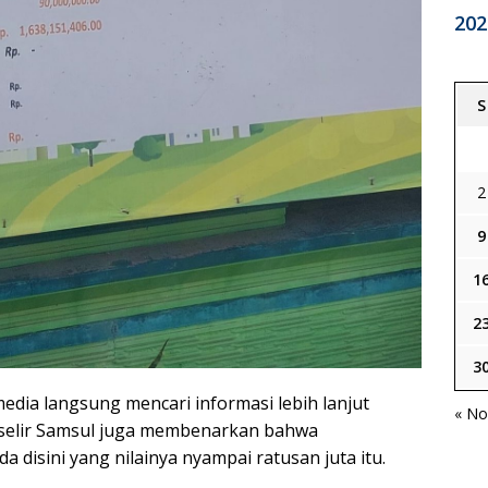
202
S
2
9
1
2
3
media langsung mencari informasi lebih lanjut
« No
rselir Samsul juga membenarkan bahwa
 disini yang nilainya nyampai ratusan juta itu.