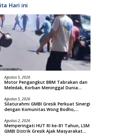
ita Hari ini
Agustus 5, 2026
Motor Pengangkut BBM Tabrakan dan
Meledak, Korban Meninggal Dunia
Ditempat
Agustus 5, 2026
Silaturahmi GMBI Gresik Perkuat Sinergi
dengan Komunitas Wong Bodho,
Dilanjutkan Pengamanan Konser
Reggae Vespa Menjelang Acara
Agustus 2, 2026
Memperingati HUT RI ke-81 Tahun, LSM
Sunatan Massal dan Santunan Anak
GMBI Distrik Gresik Ajak Masyarakat
Yatim
Kibarkan Bendera Merah Putih