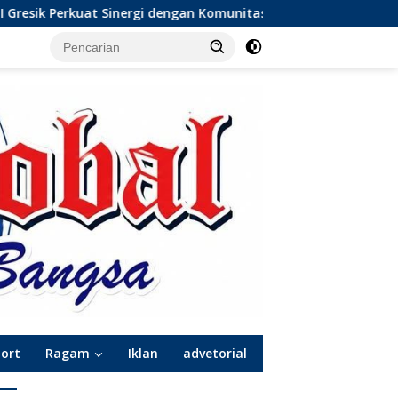
n Komunitas Wong Bodho, Dilanjutkan Pengamanan Konser Regg
port
Ragam
Iklan
advetorial