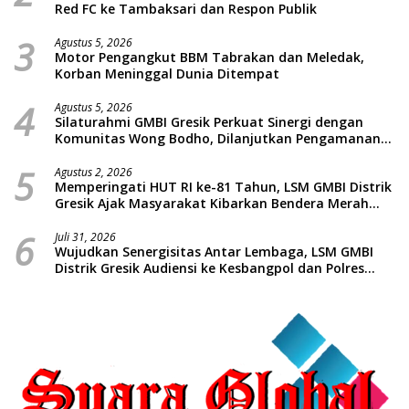
Red FC ke Tambaksari dan Respon Publik
3
Agustus 5, 2026
Motor Pengangkut BBM Tabrakan dan Meledak,
Korban Meninggal Dunia Ditempat
4
Agustus 5, 2026
Silaturahmi GMBI Gresik Perkuat Sinergi dengan
Komunitas Wong Bodho, Dilanjutkan Pengamanan
Konser Reggae Vespa Menjelang Acara Sunatan
5
Massal dan Santunan Anak Yatim
Agustus 2, 2026
Memperingati HUT RI ke-81 Tahun, LSM GMBI Distrik
Gresik Ajak Masyarakat Kibarkan Bendera Merah
Putih
6
Juli 31, 2026
Wujudkan Senergisitas Antar Lembaga, LSM GMBI
Distrik Gresik Audiensi ke Kesbangpol dan Polres
Gresik Dilanjutkan Giat Sosial Santunan Anak Yatim
Piatu