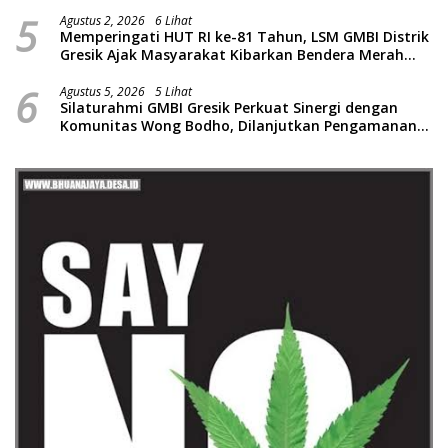
Gresik Dilanjutkan Giat Sosial Santunan Anak Yatim
5
Piatu
Agustus 2, 2026
6 Lihat
Memperingati HUT RI ke-81 Tahun, LSM GMBI Distrik
Gresik Ajak Masyarakat Kibarkan Bendera Merah
Putih
6
Agustus 5, 2026
5 Lihat
Silaturahmi GMBI Gresik Perkuat Sinergi dengan
Komunitas Wong Bodho, Dilanjutkan Pengamanan
Konser Reggae Vespa Menjelang Acara Sunatan
Massal dan Santunan Anak Yatim