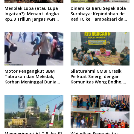
Menolak Lupa (atau Lupa
Dinamika Baru Sepak Bola
Ingatan?): Menanti Angka
Surabaya: Kepindahan de
Rp2,3 Triliun Jargas PGN
Red FC ke Tambaksari dan
Surabaya Keluar dari
Respon Publik
Labirin Penyelidikan
Motor Pengangkut BBM
Silaturahmi GMBI Gresik
Tabrakan dan Meledak,
Perkuat Sinergi dengan
Korban Meninggal Dunia
Komunitas Wong Bodho,
Ditempat
Dilanjutkan Pengamanan
Konser Reggae Vespa
Menjelang Acara Sunatan
Massal dan Santunan Anak
Yatim
Memperingati HUT RI ke-81
Wujudkan Senergisitas