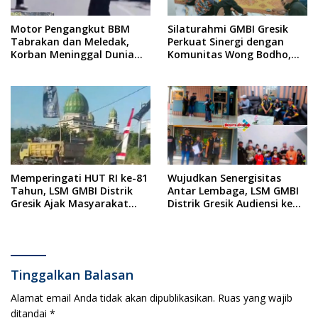
Motor Pengangkut BBM
Silaturahmi GMBI Gresik
Tabrakan dan Meledak,
Perkuat Sinergi dengan
Korban Meninggal Dunia
Komunitas Wong Bodho,
Ditempat
Dilanjutkan Pengamanan
Konser Reggae Vespa
Menjelang Acara Sunatan
Massal dan Santunan Anak
Yatim
Memperingati HUT RI ke-81
Wujudkan Senergisitas
Tahun, LSM GMBI Distrik
Antar Lembaga, LSM GMBI
Gresik Ajak Masyarakat
Distrik Gresik Audiensi ke
Kibarkan Bendera Merah
Kesbangpol dan Polres
Putih
Gresik Dilanjutkan Giat
Sosial Santunan Anak
Yatim Piatu
Tinggalkan Balasan
Alamat email Anda tidak akan dipublikasikan.
Ruas yang wajib
ditandai
*