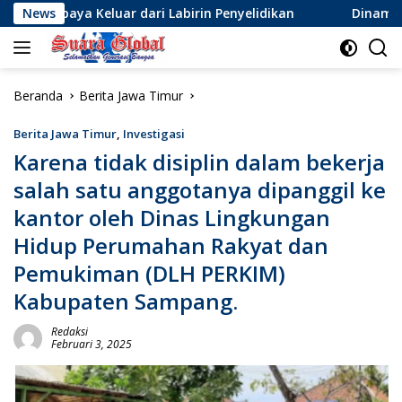
Langsung
uar dari Labirin Penyelidikan
News
Dinamika Baru Sepak Bol
ke
konten
Beranda
Berita Jawa Timur
Berita Jawa Timur
,
Investigasi
Karena tidak disiplin dalam bekerja
salah satu anggotanya dipanggil ke
kantor oleh Dinas Lingkungan
Hidup Perumahan Rakyat dan
Pemukiman (DLH PERKIM)
Kabupaten Sampang.
Redaksi
Februari 3, 2025