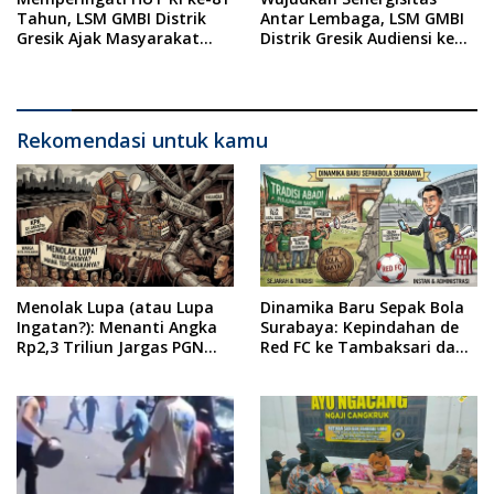
Tahun, LSM GMBI Distrik
Antar Lembaga, LSM GMBI
Gresik Ajak Masyarakat
Distrik Gresik Audiensi ke
Kibarkan Bendera Merah
Kesbangpol dan Polres
Putih
Gresik Dilanjutkan Giat
Sosial Santunan Anak
Yatim Piatu
Rekomendasi untuk kamu
Menolak Lupa (atau Lupa
Dinamika Baru Sepak Bola
Ingatan?): Menanti Angka
Surabaya: Kepindahan de
Rp2,3 Triliun Jargas PGN
Red FC ke Tambaksari dan
Surabaya Keluar dari
Respon Publik
Labirin Penyelidikan