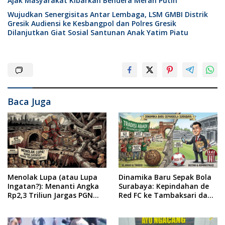
Ajak Masyarakat Kibarkan Bendera Merah Putih
Wujudkan Senergisitas Antar Lembaga, LSM GMBI Distrik
Gresik Audiensi ke Kesbangpol dan Polres Gresik
Dilanjutkan Giat Sosial Santunan Anak Yatim Piatu
Baca Juga
Menolak Lupa (atau Lupa
Dinamika Baru Sepak Bola
Ingatan?): Menanti Angka
Surabaya: Kepindahan de
Rp2,3 Triliun Jargas PGN
Red FC ke Tambaksari dan
Surabaya Keluar dari
Respon Publik
Labirin Penyelidikan