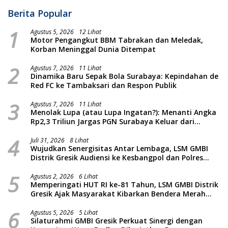
Berita Popular
1
Agustus 5, 2026
12 Lihat
Motor Pengangkut BBM Tabrakan dan Meledak,
Korban Meninggal Dunia Ditempat
2
Agustus 7, 2026
11 Lihat
Dinamika Baru Sepak Bola Surabaya: Kepindahan de
Red FC ke Tambaksari dan Respon Publik
3
Agustus 7, 2026
11 Lihat
Menolak Lupa (atau Lupa Ingatan?): Menanti Angka
Rp2,3 Triliun Jargas PGN Surabaya Keluar dari
Labirin Penyelidikan
4
Juli 31, 2026
8 Lihat
Wujudkan Senergisitas Antar Lembaga, LSM GMBI
Distrik Gresik Audiensi ke Kesbangpol dan Polres
Gresik Dilanjutkan Giat Sosial Santunan Anak Yatim
5
Piatu
Agustus 2, 2026
6 Lihat
Memperingati HUT RI ke-81 Tahun, LSM GMBI Distrik
Gresik Ajak Masyarakat Kibarkan Bendera Merah
Putih
6
Agustus 5, 2026
5 Lihat
Silaturahmi GMBI Gresik Perkuat Sinergi dengan