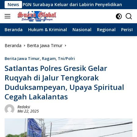
Langsung
Surabaya Keluar dari Labirin Penyelidikan
News
Dinamika Bar
ke
konten
Beranda
Hukum & Kriminal
Nasional
Regional
Peristi
Beranda
Berita Jawa Timur
Berita Jawa Timur
,
Ragam
,
Tni/Polri
Satlantas Polres Gresik Gelar
Ruqyah di Jalur Tengkorak
Duduksampeyan, Upaya Spiritual
Cegah Lakalantas
Redaksi
Mei 22, 2025