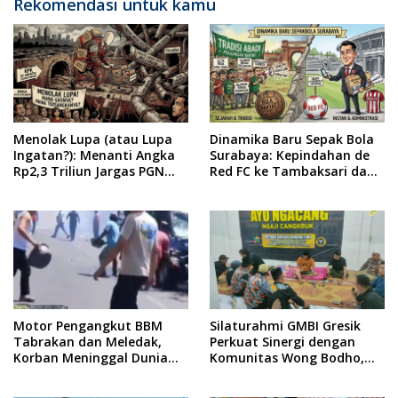
Rekomendasi untuk kamu
Menolak Lupa (atau Lupa
Dinamika Baru Sepak Bola
Ingatan?): Menanti Angka
Surabaya: Kepindahan de
Rp2,3 Triliun Jargas PGN
Red FC ke Tambaksari dan
Surabaya Keluar dari
Respon Publik
Labirin Penyelidikan
Motor Pengangkut BBM
Silaturahmi GMBI Gresik
Tabrakan dan Meledak,
Perkuat Sinergi dengan
Korban Meninggal Dunia
Komunitas Wong Bodho,
Ditempat
Dilanjutkan Pengamanan
Konser Reggae Vespa