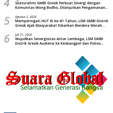
4
Silaturahmi GMBI Gresik Perkuat Sinergi dengan
Komunitas Wong Bodho, Dilanjutkan Pengamanan
Konser Reggae Vespa Menjelang Acara Sunatan
5
Massal dan Santunan Anak Yatim
Agustus 2, 2026
Memperingati HUT RI ke-81 Tahun, LSM GMBI Distrik
Gresik Ajak Masyarakat Kibarkan Bendera Merah
Putih
6
Juli 31, 2026
Wujudkan Senergisitas Antar Lembaga, LSM GMBI
Distrik Gresik Audiensi ke Kesbangpol dan Polres
Gresik Dilanjutkan Giat Sosial Santunan Anak Yatim
Piatu