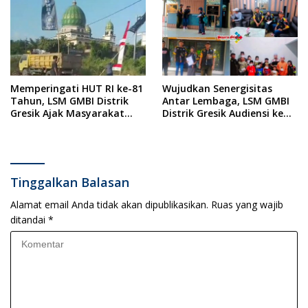
Menjelang Acara Sunatan
Massal dan Santunan Anak
Yatim
Memperingati HUT RI ke-81
Wujudkan Senergisitas
Tahun, LSM GMBI Distrik
Antar Lembaga, LSM GMBI
Gresik Ajak Masyarakat
Distrik Gresik Audiensi ke
Kibarkan Bendera Merah
Kesbangpol dan Polres
Putih
Gresik Dilanjutkan Giat
Sosial Santunan Anak
Yatim Piatu
Tinggalkan Balasan
Alamat email Anda tidak akan dipublikasikan.
Ruas yang wajib
ditandai
*