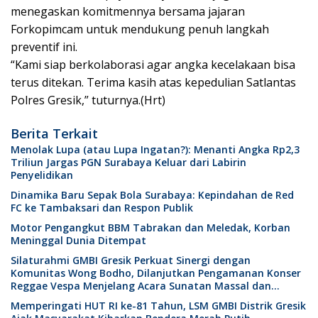
menegaskan komitmennya bersama jajaran
Forkopimcam untuk mendukung penuh langkah
preventif ini.
“Kami siap berkolaborasi agar angka kecelakaan bisa
terus ditekan. Terima kasih atas kepedulian Satlantas
Polres Gresik,” tuturnya.(Hrt)
Berita Terkait
Menolak Lupa (atau Lupa Ingatan?): Menanti Angka Rp2,3
Triliun Jargas PGN Surabaya Keluar dari Labirin
Penyelidikan
Dinamika Baru Sepak Bola Surabaya: Kepindahan de Red
FC ke Tambaksari dan Respon Publik
Motor Pengangkut BBM Tabrakan dan Meledak, Korban
Meninggal Dunia Ditempat
Silaturahmi GMBI Gresik Perkuat Sinergi dengan
Komunitas Wong Bodho, Dilanjutkan Pengamanan Konser
Reggae Vespa Menjelang Acara Sunatan Massal dan
Santunan Anak Yatim
Memperingati HUT RI ke-81 Tahun, LSM GMBI Distrik Gresik