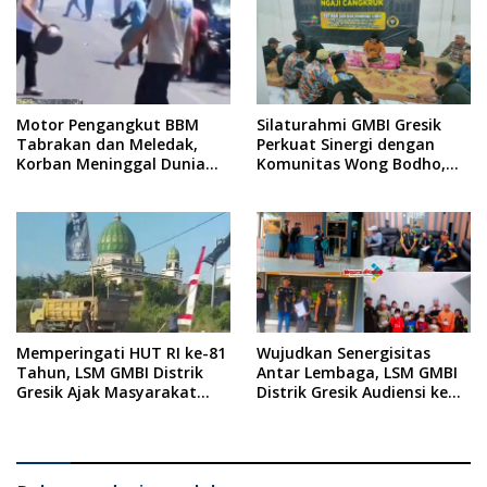
Motor Pengangkut BBM
Silaturahmi GMBI Gresik
Tabrakan dan Meledak,
Perkuat Sinergi dengan
Korban Meninggal Dunia
Komunitas Wong Bodho,
Ditempat
Dilanjutkan Pengamanan
Konser Reggae Vespa
Menjelang Acara Sunatan
Massal dan Santunan Anak
Yatim
Memperingati HUT RI ke-81
Wujudkan Senergisitas
Tahun, LSM GMBI Distrik
Antar Lembaga, LSM GMBI
Gresik Ajak Masyarakat
Distrik Gresik Audiensi ke
Kibarkan Bendera Merah
Kesbangpol dan Polres
Putih
Gresik Dilanjutkan Giat
Sosial Santunan Anak
Yatim Piatu