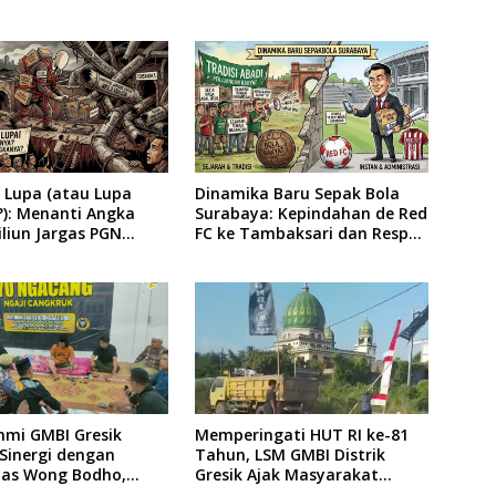
 Lupa (atau Lupa
Dinamika Baru Sepak Bola
?): Menanti Angka
Surabaya: Kepindahan de Red
iliun Jargas PGN
FC ke Tambaksari dan Respon
 Keluar dari Labirin
Publik
ikan
hmi GMBI Gresik
Memperingati HUT RI ke-81
Sinergi dengan
Tahun, LSM GMBI Distrik
as Wong Bodho,
Gresik Ajak Masyarakat
tkan Pengamanan
Kibarkan Bendera Merah