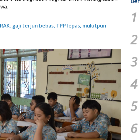
Ber
swa.
1
K: gaji terjun bebas, TPP lepas, mulutpun
2
3
4
5
6