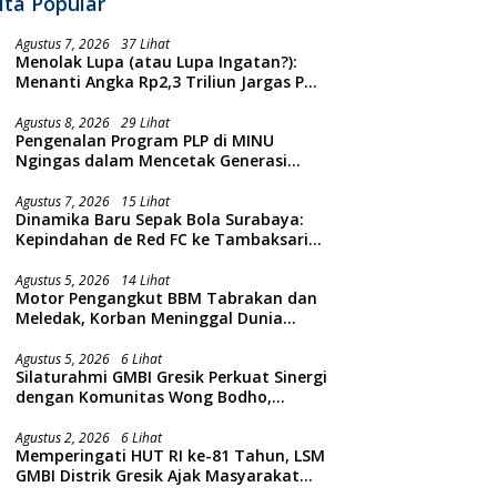
ita Popular
Agustus 7, 2026
37 Lihat
Menolak Lupa (atau Lupa Ingatan?):
Menanti Angka Rp2,3 Triliun Jargas PGN
Surabaya Keluar dari Labirin
Penyelidikan
Agustus 8, 2026
29 Lihat
Pengenalan Program PLP di MINU
Ngingas dalam Mencetak Generasi
Guru yang Profesional
Agustus 7, 2026
15 Lihat
Dinamika Baru Sepak Bola Surabaya:
Kepindahan de Red FC ke Tambaksari
dan Respon Publik
Agustus 5, 2026
14 Lihat
Motor Pengangkut BBM Tabrakan dan
Meledak, Korban Meninggal Dunia
Ditempat
Agustus 5, 2026
6 Lihat
Silaturahmi GMBI Gresik Perkuat Sinergi
dengan Komunitas Wong Bodho,
Dilanjutkan Pengamanan Konser
Reggae Vespa Menjelang Acara
Agustus 2, 2026
6 Lihat
Memperingati HUT RI ke-81 Tahun, LSM
Sunatan Massal dan Santunan Anak
GMBI Distrik Gresik Ajak Masyarakat
Yatim
Kibarkan Bendera Merah Putih