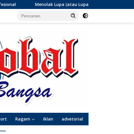
atau Lupa Ingatan?): Menanti Angka Rp2,3 Triliun Jargas PGN Su
port
Ragam
Iklan
advetorial