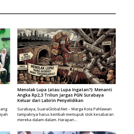
Reggae Vespa
Putih
ng Acara Sunatan
dan Santunan Anak
Menolak Lupa (atau Lupa Ingatan?): Menanti
Angka Rp2,3 Triliun Jargas PGN Surabaya
Keluar dari Labirin Penyelidikan
yang
Surabaya, SuaraGlobal.Net – Warga Kota Pahlawan
iyah
tampaknya harus kembali memupuk stok kesabaran
mereka dalam-dalam. Harapan…