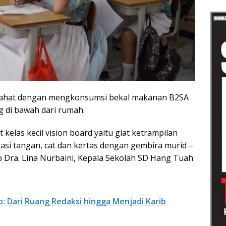
tirahat dengan mengkonsumsi bekal makanan B2SA
 di bawah dari rumah.
kelas kecil vision board yaitu giat ketrampilan
si tangan, cat dan kertas dengan gembira murid –
ap Dra. Lina Nurbaini, Kepala Sekolah SD Hang Tuah
o: Dari Ruang Redaksi hingga Menjadi Karib