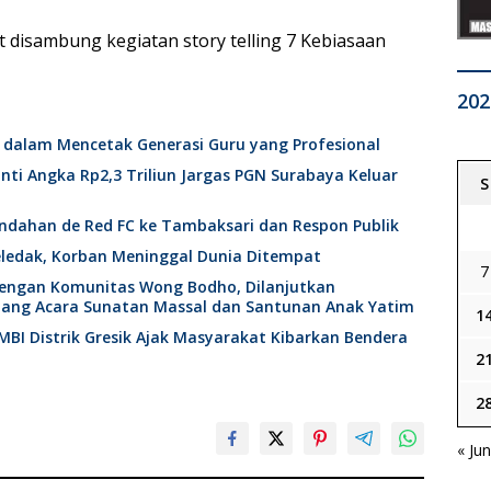
t disambung kegiatan story telling 7 Kebiasaan
202
 dalam Mencetak Generasi Guru yang Profesional
nti Angka Rp2,3 Triliun Jargas PGN Surabaya Keluar
S
ndahan de Red FC ke Tambaksari dan Respon Publik
edak, Korban Meninggal Dunia Ditempat
7
 dengan Komunitas Wong Bodho, Dilanjutkan
ang Acara Sunatan Massal dan Santunan Anak Yatim
1
BI Distrik Gresik Ajak Masyarakat Kibarkan Bendera
2
2
« Ju