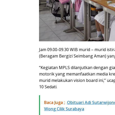
Jam 09.00-09.30 WIB murid – murid is
(Beragam Bergizi Seimbang Aman) yang
“Kegiatan MPLS dilanjutkan dengan giat 
motorik yang memanfaatkan media krea
murid melakukan vision board ini,” uc
10 Sedati.
Baca Juga ;
Obituari Adi Sutarwijon
Wong Cilik Surabaya