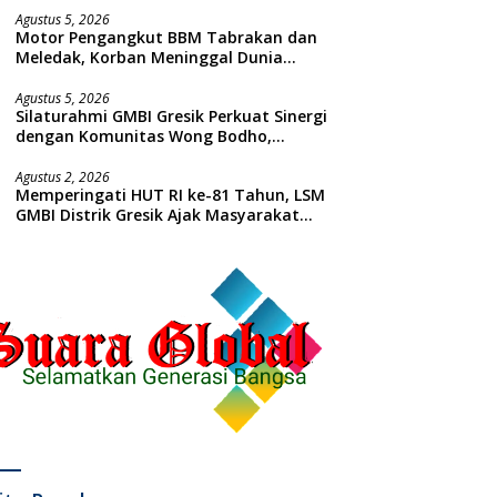
Agustus 5, 2026
Motor Pengangkut BBM Tabrakan dan
Meledak, Korban Meninggal Dunia
Ditempat
Agustus 5, 2026
Silaturahmi GMBI Gresik Perkuat Sinergi
dengan Komunitas Wong Bodho,
Dilanjutkan Pengamanan Konser
Reggae Vespa Menjelang Acara
Agustus 2, 2026
Memperingati HUT RI ke-81 Tahun, LSM
Sunatan Massal dan Santunan Anak
GMBI Distrik Gresik Ajak Masyarakat
Yatim
Kibarkan Bendera Merah Putih