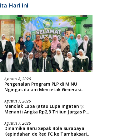
ita Hari ini
Agustus 8, 2026
Pengenalan Program PLP di MINU
Ngingas dalam Mencetak Generasi
Guru yang Profesional
Agustus 7, 2026
Menolak Lupa (atau Lupa Ingatan?):
Menanti Angka Rp2,3 Triliun Jargas PGN
Surabaya Keluar dari Labirin
Penyelidikan
Agustus 7, 2026
Dinamika Baru Sepak Bola Surabaya:
Kepindahan de Red FC ke Tambaksari
dan Respon Publik