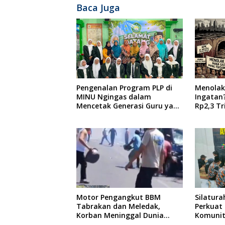
Baca Juga
Pengenalan Program PLP di
Menolak
MINU Ngingas dalam
Ingatan
Mencetak Generasi Guru yang
Rp2,3 Tr
Profesional
Surabaya
Penyelid
Motor Pengangkut BBM
Silatura
Tabrakan dan Meledak,
Perkuat 
Korban Meninggal Dunia
Komunit
Ditempat
Dilanju