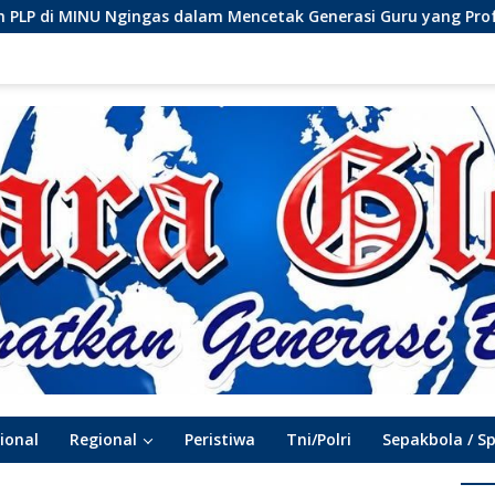
ncetak Generasi Guru yang Profesional
Menolak Lupa (
ional
Regional
Peristiwa
Tni/Polri
Sepakbola / S