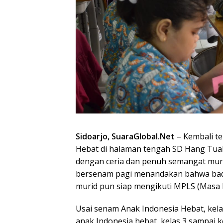
Sidoarjo, SuaraGlobal.Net
– Kembali t
Hebat di halaman tengah SD Hang Tuah
dengan ceria dan penuh semangat muri
bersenam pagi menandakan bahwa bada
murid pun siap mengikuti MPLS (Masa 
Usai senam Anak Indonesia Hebat, kela
anak Indonesia hebat, kelas 3 sampai k