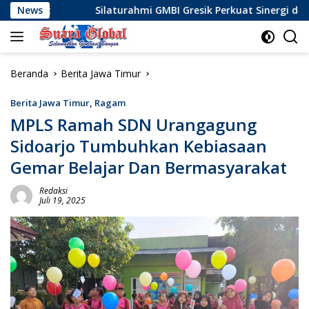
Langsung
Silaturahmi GMBI Gresik Perkuat Sinergi dengan Komunitas 
News
ke
konten
Beranda
Berita Jawa Timur
Berita Jawa Timur
,
Ragam
MPLS Ramah SDN Urangagung
Sidoarjo Tumbuhkan Kebiasaan
Gemar Belajar Dan Bermasyarakat
Redaksi
Juli 19, 2025