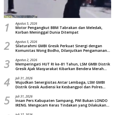
1
Agustus 5, 2026
Motor Pengangkut BBM Tabrakan dan Meledak,
Korban Meninggal Dunia Ditempat
2
Agustus 5, 2026
Silaturahmi GMBI Gresik Perkuat Sinergi dengan
Komunitas Wong Bodho, Dilanjutkan Pengamanan
Konser Reggae Vespa Menjelang Acara Sunatan
3
Massal dan Santunan Anak Yatim
Agustus 2, 2026
Memperingati HUT RI ke-81 Tahun, LSM GMBI Distrik
Gresik Ajak Masyarakat Kibarkan Bendera Merah
Putih
4
Juli 31, 2026
Wujudkan Senergisitas Antar Lembaga, LSM GMBI
Distrik Gresik Audiensi ke Kesbangpol dan Polres
Gresik Dilanjutkan Giat Sosial Santunan Anak Yatim
5
Piatu
Juli 31, 2026
Insan Pers Kabupaten Sampang, PWI Bukan LONDO
IRENG. Mengecam Keras Tindakan yang Dilakukan
oleh Presiden Republik Indonesia
Juli 27, 2026