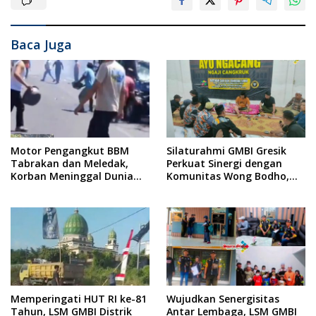
Baca Juga
Motor Pengangkut BBM
Silaturahmi GMBI Gresik
Tabrakan dan Meledak,
Perkuat Sinergi dengan
Korban Meninggal Dunia
Komunitas Wong Bodho,
Ditempat
Dilanjutkan Pengamanan
Konser Reggae Vespa
Menjelang Acara Sunatan
Massal dan Santunan Anak
Yatim
Memperingati HUT RI ke-81
Wujudkan Senergisitas
Tahun, LSM GMBI Distrik
Antar Lembaga, LSM GMBI