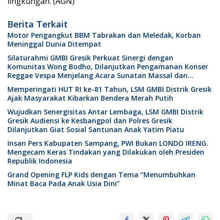
lingkungan. (AGN)
Berita Terkait
Motor Pengangkut BBM Tabrakan dan Meledak, Korban
Meninggal Dunia Ditempat
Silaturahmi GMBI Gresik Perkuat Sinergi dengan
Komunitas Wong Bodho, Dilanjutkan Pengamanan Konser
Reggae Vespa Menjelang Acara Sunatan Massal dan
Santunan Anak Yatim
Memperingati HUT RI ke-81 Tahun, LSM GMBI Distrik Gresik
Ajak Masyarakat Kibarkan Bendera Merah Putih
Wujudkan Senergisitas Antar Lembaga, LSM GMBI Distrik
Gresik Audiensi ke Kesbangpol dan Polres Gresik
Dilanjutkan Giat Sosial Santunan Anak Yatim Piatu
Insan Pers Kabupaten Sampang, PWI Bukan LONDO IRENG.
Mengecam Keras Tindakan yang Dilakukan oleh Presiden
Republik Indonesia
Grand Opening FLP Kids dengan Tema “Menumbuhkan
Minat Baca Pada Anak Usia Dini”