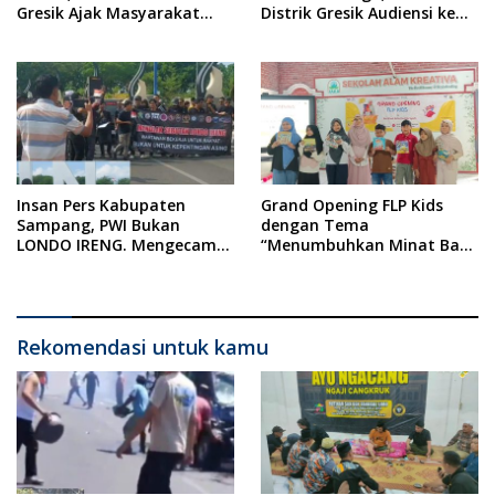
Gresik Ajak Masyarakat
Distrik Gresik Audiensi ke
Kibarkan Bendera Merah
Kesbangpol dan Polres
Putih
Gresik Dilanjutkan Giat
Sosial Santunan Anak
Yatim Piatu
Insan Pers Kabupaten
Grand Opening FLP Kids
Sampang, PWI Bukan
dengan Tema
LONDO IRENG. Mengecam
“Menumbuhkan Minat Baca
Keras Tindakan yang
Pada Anak Usia Dini”
Dilakukan oleh Presiden
Republik Indonesia
Rekomendasi untuk kamu