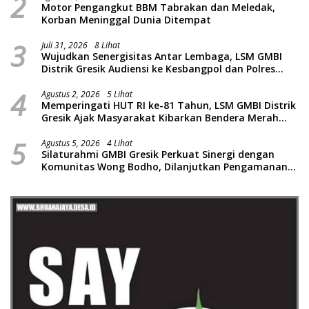
2
Motor Pengangkut BBM Tabrakan dan Meledak,
Korban Meninggal Dunia Ditempat
3
Juli 31, 2026
8 Lihat
Wujudkan Senergisitas Antar Lembaga, LSM GMBI
Distrik Gresik Audiensi ke Kesbangpol dan Polres
Gresik Dilanjutkan Giat Sosial Santunan Anak Yatim
4
Piatu
Agustus 2, 2026
5 Lihat
Memperingati HUT RI ke-81 Tahun, LSM GMBI Distrik
Gresik Ajak Masyarakat Kibarkan Bendera Merah
Putih
5
Agustus 5, 2026
4 Lihat
Silaturahmi GMBI Gresik Perkuat Sinergi dengan
Komunitas Wong Bodho, Dilanjutkan Pengamanan
Konser Reggae Vespa Menjelang Acara Sunatan
Massal dan Santunan Anak Yatim