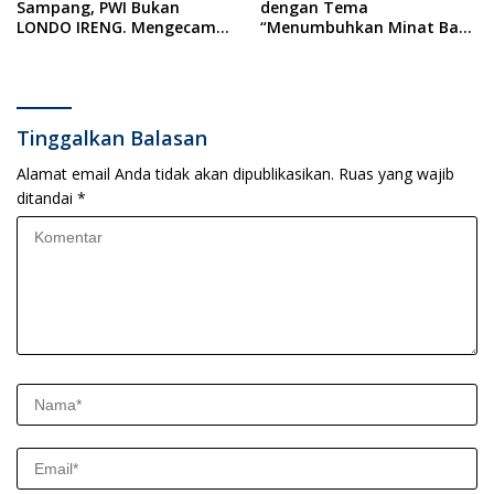
Sampang, PWI Bukan
dengan Tema
LONDO IRENG. Mengecam
“Menumbuhkan Minat Baca
Keras Tindakan yang
Pada Anak Usia Dini”
Dilakukan oleh Presiden
Republik Indonesia
Tinggalkan Balasan
Alamat email Anda tidak akan dipublikasikan.
Ruas yang wajib
ditandai
*