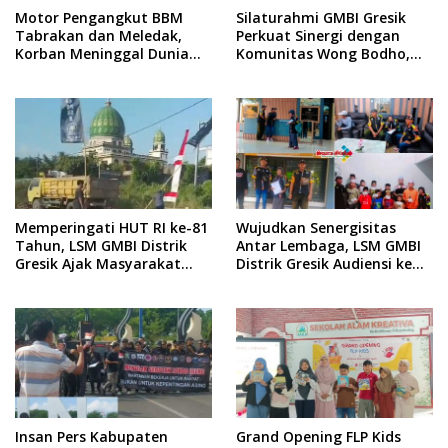
Motor Pengangkut BBM
Silaturahmi GMBI Gresik
Tabrakan dan Meledak,
Perkuat Sinergi dengan
Korban Meninggal Dunia
Komunitas Wong Bodho,
Ditempat
Dilanjutkan Pengamanan
Konser Reggae Vespa
Menjelang Acara Sunatan
Massal dan Santunan Anak
Yatim
Memperingati HUT RI ke-81
Wujudkan Senergisitas
Tahun, LSM GMBI Distrik
Antar Lembaga, LSM GMBI
Gresik Ajak Masyarakat
Distrik Gresik Audiensi ke
Kibarkan Bendera Merah
Kesbangpol dan Polres
Putih
Gresik Dilanjutkan Giat
Sosial Santunan Anak
Yatim Piatu
Insan Pers Kabupaten
Grand Opening FLP Kids