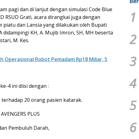
Ber
am pagi dan di lanjut dengan simulasi Code Blue
1
GD RSUD Grati, acara dirangkai juga dengan
piatu dan Lansia yang dilakukan oleh Bupati
 didampingi KH, A. Mujib Imron, SH, MH beserta
2
tari, M. Kes.
3
ah Operasional Robot Pemadam Rp18 Miliar, 5
4
-4 ini diisi dengan :
n terhadap 20 orang pasien katarak.
5
si AVENGERS PLUS
6
g dan Pembuluh Darah,