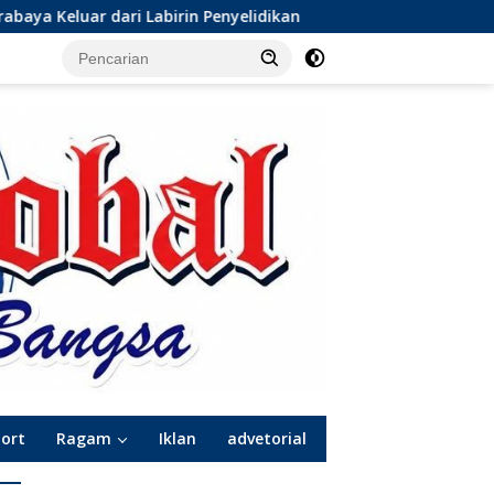
in Penyelidikan
Dinamika Baru Sepak Bola Surabaya: K
port
Ragam
Iklan
advetorial