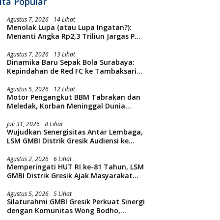
ita Popular
Agustus 7, 2026
14 Lihat
Menolak Lupa (atau Lupa Ingatan?):
Menanti Angka Rp2,3 Triliun Jargas PGN
Surabaya Keluar dari Labirin
Penyelidikan
Agustus 7, 2026
13 Lihat
Dinamika Baru Sepak Bola Surabaya:
Kepindahan de Red FC ke Tambaksari
dan Respon Publik
Agustus 5, 2026
12 Lihat
Motor Pengangkut BBM Tabrakan dan
Meledak, Korban Meninggal Dunia
Ditempat
Juli 31, 2026
8 Lihat
Wujudkan Senergisitas Antar Lembaga,
LSM GMBI Distrik Gresik Audiensi ke
Kesbangpol dan Polres Gresik
Dilanjutkan Giat Sosial Santunan Anak
Agustus 2, 2026
6 Lihat
Memperingati HUT RI ke-81 Tahun, LSM
Yatim Piatu
GMBI Distrik Gresik Ajak Masyarakat
Kibarkan Bendera Merah Putih
Agustus 5, 2026
5 Lihat
Silaturahmi GMBI Gresik Perkuat Sinergi
dengan Komunitas Wong Bodho,
Dilanjutkan Pengamanan Konser