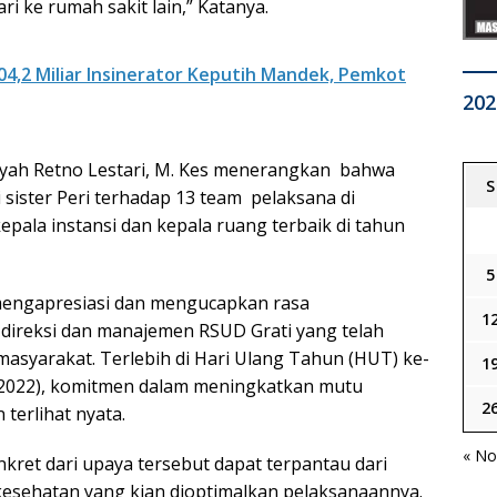
ri ke rumah sakit lain,” Katanya.
04,2 Miliar Insinerator Keputih Mandek, Pemkot
202
 Dyah Retno Lestari, M. Kes menerangkan bahwa
S
i sister Peri terhadap 13 team pelaksana di
epala instansi dan kepala ruang terbaik di tahun
5
mengapresiasi dan mengucapkan rasa
1
 direksi dan manajemen RSUD Grati yang telah
syarakat. Terlebih di Hari Ulang Tahun (HUT) ke-
1
12/2022), komitmen dalam meningkatkan mutu
2
terlihat nyata.
« No
kret dari upaya tersebut dapat terpantau dari
esehatan yang kian dioptimalkan pelaksanaannya.