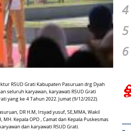
4
5
6
Grati Kabupaten Pasuruan drg Dyah
 dan seluruh karyawan, karyawati RSUD Grati
i yang ke 4 Tahun 2022. Jumat (9/12/2022).
asuruan, DR H.M, Irsyad yusuf, SE,MMA, Wakil
SH, MH. Kepala OPD , Camat dan Kepala Puskesmas
karyawan dan karyawati RSUD Grati.