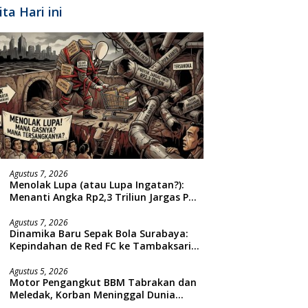
ita Hari ini
Agustus 7, 2026
Menolak Lupa (atau Lupa Ingatan?):
Menanti Angka Rp2,3 Triliun Jargas PGN
Surabaya Keluar dari Labirin
Penyelidikan
Agustus 7, 2026
Dinamika Baru Sepak Bola Surabaya:
Kepindahan de Red FC ke Tambaksari
dan Respon Publik
Agustus 5, 2026
Motor Pengangkut BBM Tabrakan dan
Meledak, Korban Meninggal Dunia
Ditempat