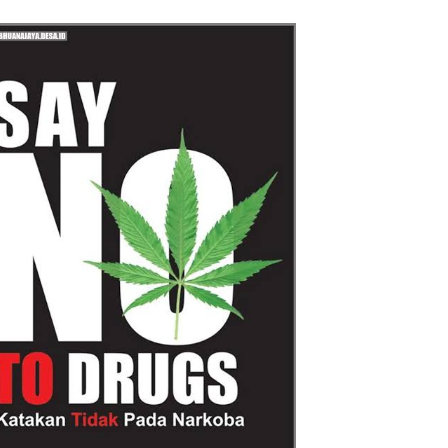
Reggae Vespa Menjelang Acara
Sunatan Massal dan Santunan Anak
Yatim