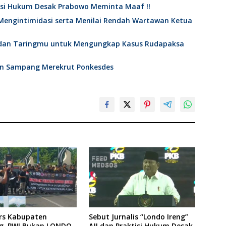
ktisi Hukum Desak Prabowo Meminta Maaf !!
Mengintimidasi serta Menilai Rendah Wartawan Ketua
 dan Taringmu untuk Mengungkap Kasus Rudapaksa
en Sampang Merekrut Ponkesdes
ers Kabupaten
Sebut Jurnalis “Londo Ireng”
, PWI Bukan LONDO
AJI dan Praktisi Hukum Desak