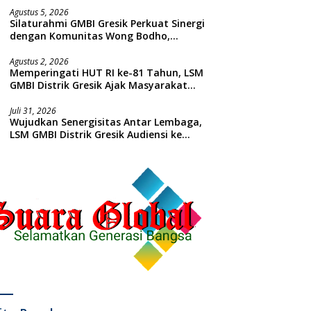
Agustus 5, 2026
Silaturahmi GMBI Gresik Perkuat Sinergi
dengan Komunitas Wong Bodho,
Dilanjutkan Pengamanan Konser
Reggae Vespa Menjelang Acara
Agustus 2, 2026
Memperingati HUT RI ke-81 Tahun, LSM
Sunatan Massal dan Santunan Anak
GMBI Distrik Gresik Ajak Masyarakat
Yatim
Kibarkan Bendera Merah Putih
Juli 31, 2026
Wujudkan Senergisitas Antar Lembaga,
LSM GMBI Distrik Gresik Audiensi ke
Kesbangpol dan Polres Gresik
Dilanjutkan Giat Sosial Santunan Anak
Yatim Piatu