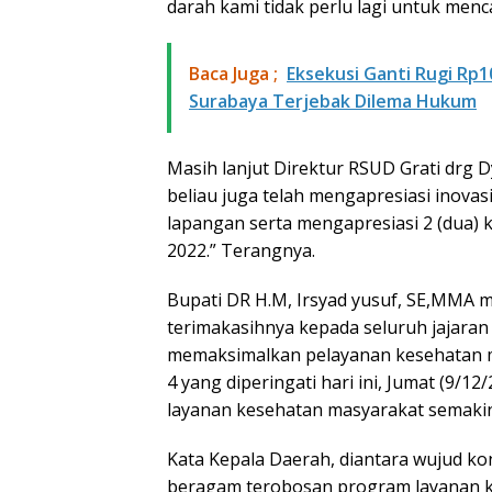
darah kami tidak perlu lagi untuk menca
Baca Juga ;
Eksekusi Ganti Rugi Rp1
Surabaya Terjebak Dilema Hukum
Masih lanjut Direktur RSUD Grati drg
beliau juga telah mengapresiasi inovas
lapangan serta mengapresiasi 2 (dua) k
2022.” Terangnya.
Bupati DR H.M, Irsyad yusuf, SE,MMA 
terimakasihnya kepada seluruh jajaran
memaksimalkan pelayanan kesehatan ma
4 yang diperingati hari ini, Jumat (9/
layanan kesehatan masyarakat semakin 
Kata Kepala Daerah, diantara wujud kon
beragam terobosan program layanan k