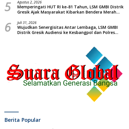
5
Massal dan Santunan Anak Yatim
Agustus 2, 2026
Memperingati HUT RI ke-81 Tahun, LSM GMBI Distrik
Gresik Ajak Masyarakat Kibarkan Bendera Merah
Putih
6
Juli 31, 2026
Wujudkan Senergisitas Antar Lembaga, LSM GMBI
Distrik Gresik Audiensi ke Kesbangpol dan Polres
Gresik Dilanjutkan Giat Sosial Santunan Anak Yatim
Piatu
Berita Popular