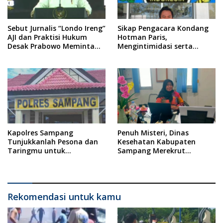
Sebut Jurnalis “Londo Ireng”
Sikap Pengacara Kondang
AJI dan Praktisi Hukum
Hotman Paris,
Desak Prabowo Meminta
Mengintimidasi serta
Maaf !!
Menilai Rendah Wartawan
Ketua PWI Kabupaten
Sampang Angkat Bicara
Kapolres Sampang
Penuh Misteri, Dinas
Tunjukkanlah Pesona dan
Kesehatan Kabupaten
Taringmu untuk
Sampang Merekrut
Mengungkap Kasus
Ponkesdes
Rudapaksa Anak di Bawah
Umur
Rekomendasi untuk kamu