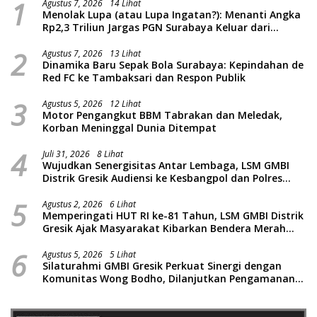
1
Agustus 7, 2026
14 Lihat
Menolak Lupa (atau Lupa Ingatan?): Menanti Angka
Rp2,3 Triliun Jargas PGN Surabaya Keluar dari
Labirin Penyelidikan
2
Agustus 7, 2026
13 Lihat
Dinamika Baru Sepak Bola Surabaya: Kepindahan de
Red FC ke Tambaksari dan Respon Publik
3
Agustus 5, 2026
12 Lihat
Motor Pengangkut BBM Tabrakan dan Meledak,
Korban Meninggal Dunia Ditempat
4
Juli 31, 2026
8 Lihat
Wujudkan Senergisitas Antar Lembaga, LSM GMBI
Distrik Gresik Audiensi ke Kesbangpol dan Polres
Gresik Dilanjutkan Giat Sosial Santunan Anak Yatim
5
Piatu
Agustus 2, 2026
6 Lihat
Memperingati HUT RI ke-81 Tahun, LSM GMBI Distrik
Gresik Ajak Masyarakat Kibarkan Bendera Merah
Putih
6
Agustus 5, 2026
5 Lihat
Silaturahmi GMBI Gresik Perkuat Sinergi dengan
Komunitas Wong Bodho, Dilanjutkan Pengamanan
Konser Reggae Vespa Menjelang Acara Sunatan
Massal dan Santunan Anak Yatim