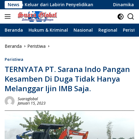
Langsung
i Labirin Penyelidikan
News
Dinamika Baru Sepak Bola Surab
ke
konten
Beranda
Hukum & Kriminal
Nasional
Regional
Peristi
Beranda
Peristiwa
Peristiwa
TERNYATA PT. Sarana Indo Pangan
Kesamben Di Duga Tidak Hanya
Melanggar Ijin IMB Saja.
Suaraglobal
Januari 15, 2023