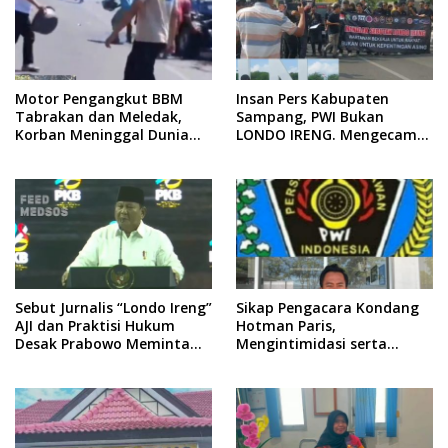
Motor Pengangkut BBM
Insan Pers Kabupaten
Tabrakan dan Meledak,
Sampang, PWI Bukan
Korban Meninggal Dunia
LONDO IRENG. Mengecam
Ditempat
Keras Tindakan yang
Dilakukan oleh Presiden
Republik Indonesia
Sebut Jurnalis “Londo Ireng”
Sikap Pengacara Kondang
AJI dan Praktisi Hukum
Hotman Paris,
Desak Prabowo Meminta
Mengintimidasi serta
Maaf !!
Menilai Rendah Wartawan
Ketua PWI Kabupaten
Sampang Angkat Bicara