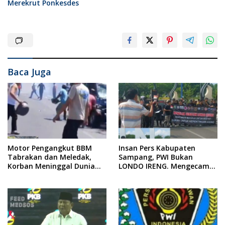
Merekrut Ponkesdes
Baca Juga
Motor Pengangkut BBM
Insan Pers Kabupaten
Tabrakan dan Meledak,
Sampang, PWI Bukan
Korban Meninggal Dunia
LONDO IRENG. Mengecam
Ditempat
Keras Tindakan yang
Dilakukan oleh Presiden
Republik Indonesia