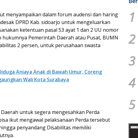
Ber
1
ebut menyampaikan dalam forum audensi dan haring
ndesak DPRD Kab. sidoarjo untuk mengeluarkan
aksanakan ketentuan pasal 53 ayat 1 dan 2 UU nomor
2
ajib hukumnya Pemerintah Daerah atau Pusat, BUMN
ilitas 2 persen, untuk perusahaan swasta
3
iduga Aniaya Anak di Bawah Umur, Coreng
4
gaungkan Wali Kota Surabaya
5
h Daerah untuk segera mengesahkan Perda
 bisa ikut mengawal pelaksanaan Perda tersebut
hingga penyandang Disabilitas memiliki
utnya.