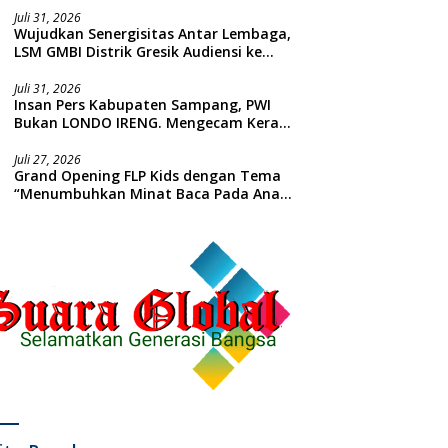
Juli 31, 2026
Wujudkan Senergisitas Antar Lembaga,
LSM GMBI Distrik Gresik Audiensi ke
Kesbangpol dan Polres Gresik
Dilanjutkan Giat Sosial Santunan Anak
Juli 31, 2026
Insan Pers Kabupaten Sampang, PWI
Yatim Piatu
Bukan LONDO IRENG. Mengecam Keras
Tindakan yang Dilakukan oleh Presiden
Republik Indonesia
Juli 27, 2026
Grand Opening FLP Kids dengan Tema
“Menumbuhkan Minat Baca Pada Anak
Usia Dini”