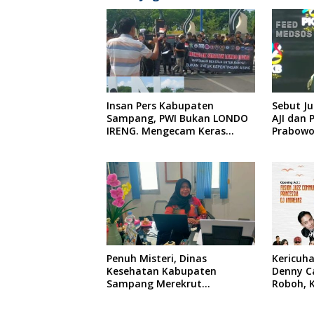
Insan Pers Kabupaten
Sebut Ju
Sampang, PWI Bukan LONDO
AJI dan 
IRENG. Mengecam Keras
Prabowo
Tindakan yang Dilakukan
oleh Presiden Republik
Indonesia
Penuh Misteri, Dinas
Kericuha
Kesehatan Kabupaten
Denny C
Sampang Merekrut
Roboh, K
Ponkesdes
RSUD Dr