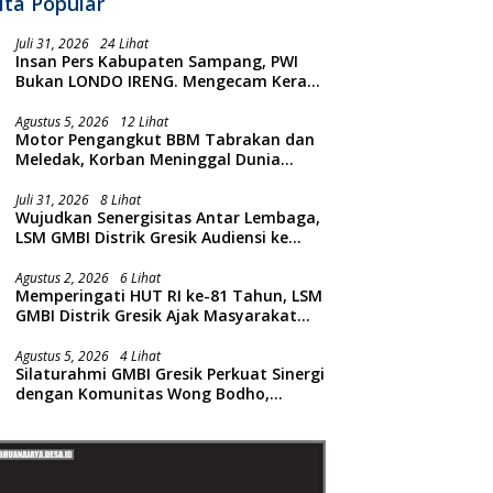
ita Popular
Juli 31, 2026
24 Lihat
Insan Pers Kabupaten Sampang, PWI
Bukan LONDO IRENG. Mengecam Keras
Tindakan yang Dilakukan oleh Presiden
Republik Indonesia
Agustus 5, 2026
12 Lihat
Motor Pengangkut BBM Tabrakan dan
Meledak, Korban Meninggal Dunia
Ditempat
Juli 31, 2026
8 Lihat
Wujudkan Senergisitas Antar Lembaga,
LSM GMBI Distrik Gresik Audiensi ke
Kesbangpol dan Polres Gresik
Dilanjutkan Giat Sosial Santunan Anak
Agustus 2, 2026
6 Lihat
Memperingati HUT RI ke-81 Tahun, LSM
Yatim Piatu
GMBI Distrik Gresik Ajak Masyarakat
Kibarkan Bendera Merah Putih
Agustus 5, 2026
4 Lihat
Silaturahmi GMBI Gresik Perkuat Sinergi
dengan Komunitas Wong Bodho,
Dilanjutkan Pengamanan Konser
Reggae Vespa Menjelang Acara
Sunatan Massal dan Santunan Anak
Yatim