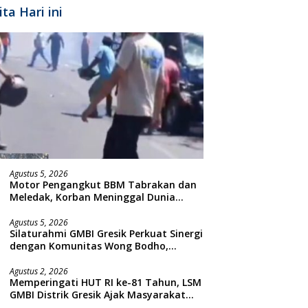
ita Hari ini
Agustus 5, 2026
Motor Pengangkut BBM Tabrakan dan
Meledak, Korban Meninggal Dunia
Ditempat
Agustus 5, 2026
Silaturahmi GMBI Gresik Perkuat Sinergi
dengan Komunitas Wong Bodho,
Dilanjutkan Pengamanan Konser
Reggae Vespa Menjelang Acara
Agustus 2, 2026
Memperingati HUT RI ke-81 Tahun, LSM
Sunatan Massal dan Santunan Anak
GMBI Distrik Gresik Ajak Masyarakat
Yatim
Kibarkan Bendera Merah Putih