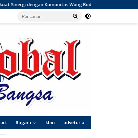
itas Wong Bodho, Dilanjutkan Pengamanan Konser Reggae Vespa
port
Ragam
Iklan
advetorial