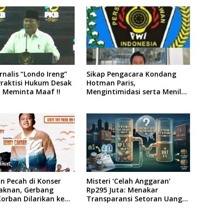
rnalis “Londo Ireng”
Sikap Pengacara Kondang
Praktisi Hukum Desak
Hotman Paris,
 Meminta Maaf !!
Mengintimidasi serta Menilai
Rendah Wartawan Ketua PWI
Kabupaten Sampang Angkat
Bicara
n Pecah di Konser
Misteri ‘Celah Anggaran’
aknan, Gerbang
Rp295 Juta: Menakar
orban Dilarikan ke
Transparansi Setoran Uang
. Soewandhi
Sampah Warga di DLH
Surabaya