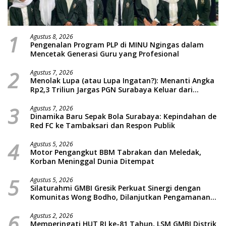
1
Agustus 8, 2026
Pengenalan Program PLP di MINU Ngingas dalam
Mencetak Generasi Guru yang Profesional
2
Agustus 7, 2026
Menolak Lupa (atau Lupa Ingatan?): Menanti Angka
Rp2,3 Triliun Jargas PGN Surabaya Keluar dari
Labirin Penyelidikan
3
Agustus 7, 2026
Dinamika Baru Sepak Bola Surabaya: Kepindahan de
Red FC ke Tambaksari dan Respon Publik
4
Agustus 5, 2026
Motor Pengangkut BBM Tabrakan dan Meledak,
Korban Meninggal Dunia Ditempat
5
Agustus 5, 2026
Silaturahmi GMBI Gresik Perkuat Sinergi dengan
Komunitas Wong Bodho, Dilanjutkan Pengamanan
Konser Reggae Vespa Menjelang Acara Sunatan
6
Massal dan Santunan Anak Yatim
Agustus 2, 2026
Memperingati HUT RI ke-81 Tahun, LSM GMBI Distrik