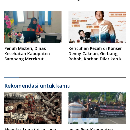
Maaf !!
Menilai Rendah Wartawan
Ketua PWI Kabupaten
Sampang Angkat Bicara
Penuh Misteri, Dinas
Kericuhan Pecah di Konser
Kesehatan Kabupaten
Denny Caknan, Gerbang
Sampang Merekrut
Roboh, Korban Dilarikan ke
Ponkesdes
RSUD Dr. Soewandhi
Rekomendasi untuk kamu
Menolak Lupa (atau Lupa
Insan Pers Kabupaten