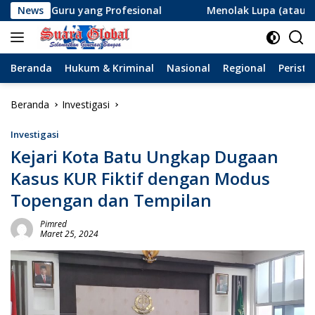
Langsung
 yang Profesional
News
Menolak Lupa (atau Lupa Ingatan?): 
ke
konten
Beranda
Hukum & Kriminal
Nasional
Regional
Peristi
Beranda
Investigasi
Investigasi
Kejari Kota Batu Ungkap Dugaan
Kasus KUR Fiktif dengan Modus
Topengan dan Tempilan
Pimred
Maret 25, 2024