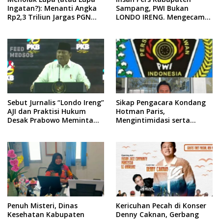
Ingatan?): Menanti Angka
Sampang, PWI Bukan
Rp2,3 Triliun Jargas PGN
LONDO IRENG. Mengecam
Surabaya Keluar dari
Keras Tindakan yang
Labirin Penyelidikan
Dilakukan oleh Presiden
Republik Indonesia
Sebut Jurnalis “Londo Ireng”
Sikap Pengacara Kondang
AJI dan Praktisi Hukum
Hotman Paris,
Desak Prabowo Meminta
Mengintimidasi serta
Maaf !!
Menilai Rendah Wartawan
Ketua PWI Kabupaten
Sampang Angkat Bicara
Penuh Misteri, Dinas
Kericuhan Pecah di Konser
Kesehatan Kabupaten
Denny Caknan, Gerbang