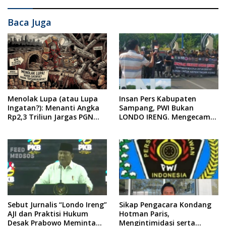
Baca Juga
Menolak Lupa (atau Lupa
Insan Pers Kabupaten
Ingatan?): Menanti Angka
Sampang, PWI Bukan
Rp2,3 Triliun Jargas PGN
LONDO IRENG. Mengecam
Surabaya Keluar dari
Keras Tindakan yang
Labirin Penyelidikan
Dilakukan oleh Presiden
Republik Indonesia
Sebut Jurnalis “Londo Ireng”
Sikap Pengacara Kondang
AJI dan Praktisi Hukum
Hotman Paris,
Desak Prabowo Meminta
Mengintimidasi serta