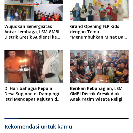
Yatim
Wujudkan Senergisitas
Grand Opening FLP Kids
Antar Lembaga, LSM GMBI
dengan Tema
Distrik Gresik Audiensi ke
“Menumbuhkan Minat Baca
Kesbangpol dan Polres
Pada Anak Usia Dini”
Gresik Dilanjutkan Giat
Sosial Santunan Anak
Yatim Piatu
Di Hari bahagia Kepala
Berikan Kebahagian, LSM
Desa Sugiono di Dampingi
GMBI Distrik Gresik Ajak
Istri Mendapat Kejutan dan
Anak Yatim Wisata Religi
Ucapan Selamat Ulang
Tahun dari Perangkat Desa
Rekomendasi untuk kamu