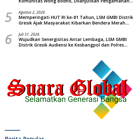
Komunitas Wong Bodho, Dilanjutkan Pengamanan
Konser Reggae Vespa Menjelang Acara Sunatan
5
Massal dan Santunan Anak Yatim
Agustus 2, 2026
Memperingati HUT RI ke-81 Tahun, LSM GMBI Distrik
Gresik Ajak Masyarakat Kibarkan Bendera Merah
Putih
6
Juli 31, 2026
Wujudkan Senergisitas Antar Lembaga, LSM GMBI
Distrik Gresik Audiensi ke Kesbangpol dan Polres
Gresik Dilanjutkan Giat Sosial Santunan Anak Yatim
Piatu
Berita Popular