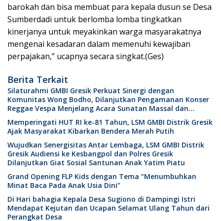
barokah dan bisa membuat para kepala dusun se Desa
Sumberdadi untuk berlomba lomba tingkatkan
kinerjanya untuk meyakinkan warga masyarakatnya
mengenai kesadaran dalam memenuhi kewajiban
perpajakan,” ucapnya secara singkat.(Ges)
Berita Terkait
Silaturahmi GMBI Gresik Perkuat Sinergi dengan
Komunitas Wong Bodho, Dilanjutkan Pengamanan Konser
Reggae Vespa Menjelang Acara Sunatan Massal dan
Santunan Anak Yatim
Memperingati HUT RI ke-81 Tahun, LSM GMBI Distrik Gresik
Ajak Masyarakat Kibarkan Bendera Merah Putih
Wujudkan Senergisitas Antar Lembaga, LSM GMBI Distrik
Gresik Audiensi ke Kesbangpol dan Polres Gresik
Dilanjutkan Giat Sosial Santunan Anak Yatim Piatu
Grand Opening FLP Kids dengan Tema “Menumbuhkan
Minat Baca Pada Anak Usia Dini”
Di Hari bahagia Kepala Desa Sugiono di Dampingi Istri
Mendapat Kejutan dan Ucapan Selamat Ulang Tahun dari
Perangkat Desa