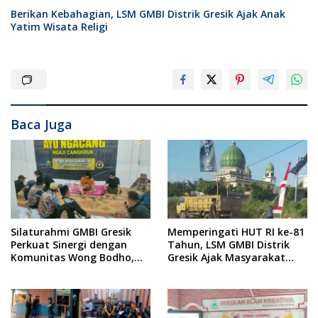
Berikan Kebahagian, LSM GMBI Distrik Gresik Ajak Anak
Yatim Wisata Religi
Baca Juga
Silaturahmi GMBI Gresik
Memperingati HUT RI ke-81
Perkuat Sinergi dengan
Tahun, LSM GMBI Distrik
Komunitas Wong Bodho,
Gresik Ajak Masyarakat
Dilanjutkan Pengamanan
Kibarkan Bendera Merah
Konser Reggae Vespa
Putih
Menjelang Acara Sunatan
Massal dan Santunan Anak