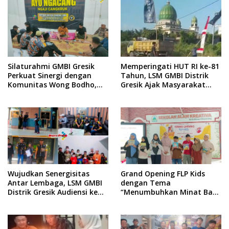
Silaturahmi GMBI Gresik
Memperingati HUT RI ke-81
Perkuat Sinergi dengan
Tahun, LSM GMBI Distrik
Komunitas Wong Bodho,
Gresik Ajak Masyarakat
Dilanjutkan Pengamanan
Kibarkan Bendera Merah
Konser Reggae Vespa
Putih
Menjelang Acara Sunatan
Massal dan Santunan Anak
Yatim
Wujudkan Senergisitas
Grand Opening FLP Kids
Antar Lembaga, LSM GMBI
dengan Tema
Distrik Gresik Audiensi ke
“Menumbuhkan Minat Baca
Kesbangpol dan Polres
Pada Anak Usia Dini”
Gresik Dilanjutkan Giat
Sosial Santunan Anak
Yatim Piatu