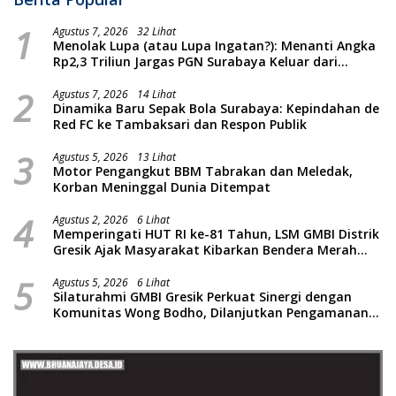
1
Agustus 7, 2026
32 Lihat
Menolak Lupa (atau Lupa Ingatan?): Menanti Angka
Rp2,3 Triliun Jargas PGN Surabaya Keluar dari
Labirin Penyelidikan
2
Agustus 7, 2026
14 Lihat
Dinamika Baru Sepak Bola Surabaya: Kepindahan de
Red FC ke Tambaksari dan Respon Publik
3
Agustus 5, 2026
13 Lihat
Motor Pengangkut BBM Tabrakan dan Meledak,
Korban Meninggal Dunia Ditempat
4
Agustus 2, 2026
6 Lihat
Memperingati HUT RI ke-81 Tahun, LSM GMBI Distrik
Gresik Ajak Masyarakat Kibarkan Bendera Merah
Putih
5
Agustus 5, 2026
6 Lihat
Silaturahmi GMBI Gresik Perkuat Sinergi dengan
Komunitas Wong Bodho, Dilanjutkan Pengamanan
Konser Reggae Vespa Menjelang Acara Sunatan
Massal dan Santunan Anak Yatim