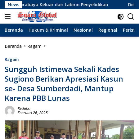
Langsung
ya Keluar dari Labirin Penyelidikan
News
Dinamika Baru Sep
ke
konten
Beranda
Hukum & Kriminal
Nasional
Regional
Peristi
Beranda
Ragam
Ragam
Sungguh Istimewa Sekali Kades
Sugiono Berikan Apresiasi Kasun
se- Desa Sumberdadi, Mantup
Karena PBB Lunas
Redaksi
Februari 26, 2025