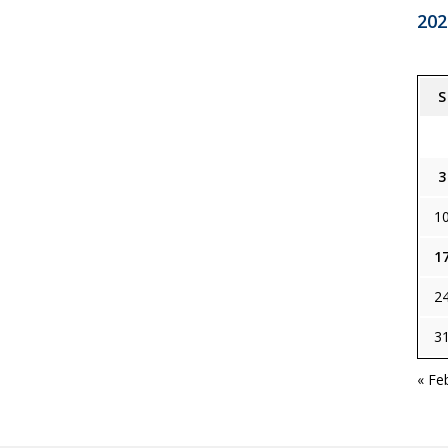
202
S
3
1
1
2
3
« Fe