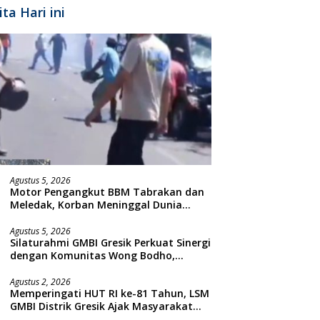
ita Hari ini
Agustus 5, 2026
Motor Pengangkut BBM Tabrakan dan
Meledak, Korban Meninggal Dunia
Ditempat
Agustus 5, 2026
Silaturahmi GMBI Gresik Perkuat Sinergi
dengan Komunitas Wong Bodho,
Dilanjutkan Pengamanan Konser
Reggae Vespa Menjelang Acara
Agustus 2, 2026
Memperingati HUT RI ke-81 Tahun, LSM
Sunatan Massal dan Santunan Anak
GMBI Distrik Gresik Ajak Masyarakat
Yatim
Kibarkan Bendera Merah Putih