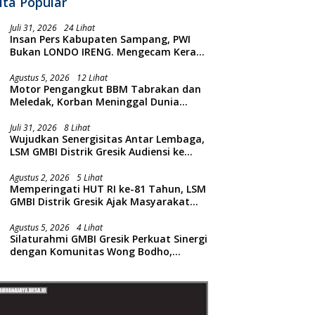
ita Popular
Juli 31, 2026
24 Lihat
Insan Pers Kabupaten Sampang, PWI
Bukan LONDO IRENG. Mengecam Keras
Tindakan yang Dilakukan oleh Presiden
Republik Indonesia
Agustus 5, 2026
12 Lihat
Motor Pengangkut BBM Tabrakan dan
Meledak, Korban Meninggal Dunia
Ditempat
Juli 31, 2026
8 Lihat
Wujudkan Senergisitas Antar Lembaga,
LSM GMBI Distrik Gresik Audiensi ke
Kesbangpol dan Polres Gresik
Dilanjutkan Giat Sosial Santunan Anak
Agustus 2, 2026
5 Lihat
Memperingati HUT RI ke-81 Tahun, LSM
Yatim Piatu
GMBI Distrik Gresik Ajak Masyarakat
Kibarkan Bendera Merah Putih
Agustus 5, 2026
4 Lihat
Silaturahmi GMBI Gresik Perkuat Sinergi
dengan Komunitas Wong Bodho,
Dilanjutkan Pengamanan Konser
Reggae Vespa Menjelang Acara
Sunatan Massal dan Santunan Anak
Yatim