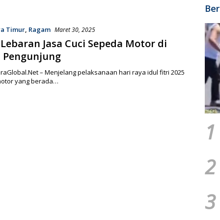
Ber
wa Timur
,
Ragam
Maret 30, 2025
 Lebaran Jasa Cuci Sepeda Motor di
i Pengunjung
araGlobal.Net – Menjelang pelaksanaan hari raya idul fitri 2025
 motor yang berada…
1
2
3