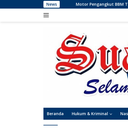
Langsung
Motor Pengangkut BBM Tabrakan dan Mele
News
ke
konten
Beranda
Hukum & Kriminal
Nas