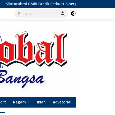
GMBI Gresik Perkuat Sinergi dengan Komunitas Wong Bodho, D
port
Ragam
Iklan
advetorial