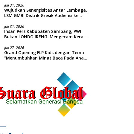
Juli 31, 2026
Wujudkan Senergisitas Antar Lembaga,
LSM GMBI Distrik Gresik Audiensi ke
Kesbangpol dan Polres Gresik
Dilanjutkan Giat Sosial Santunan Anak
Juli 31, 2026
Insan Pers Kabupaten Sampang, PWI
Yatim Piatu
Bukan LONDO IRENG. Mengecam Keras
Tindakan yang Dilakukan oleh Presiden
Republik Indonesia
Juli 27, 2026
Grand Opening FLP Kids dengan Tema
“Menumbuhkan Minat Baca Pada Anak
Usia Dini”