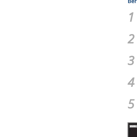
Ber
1
2
3
4
5