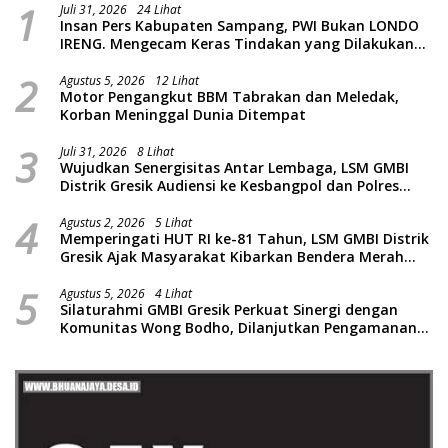
1
Juli 31, 2026
24 Lihat
Insan Pers Kabupaten Sampang, PWI Bukan LONDO
IRENG. Mengecam Keras Tindakan yang Dilakukan
oleh Presiden Republik Indonesia
2
Agustus 5, 2026
12 Lihat
Motor Pengangkut BBM Tabrakan dan Meledak,
Korban Meninggal Dunia Ditempat
3
Juli 31, 2026
8 Lihat
Wujudkan Senergisitas Antar Lembaga, LSM GMBI
Distrik Gresik Audiensi ke Kesbangpol dan Polres
Gresik Dilanjutkan Giat Sosial Santunan Anak Yatim
4
Piatu
Agustus 2, 2026
5 Lihat
Memperingati HUT RI ke-81 Tahun, LSM GMBI Distrik
Gresik Ajak Masyarakat Kibarkan Bendera Merah
Putih
5
Agustus 5, 2026
4 Lihat
Silaturahmi GMBI Gresik Perkuat Sinergi dengan
Komunitas Wong Bodho, Dilanjutkan Pengamanan
Konser Reggae Vespa Menjelang Acara Sunatan
Massal dan Santunan Anak Yatim