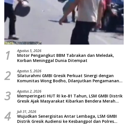
1
Agustus 5, 2026
Motor Pengangkut BBM Tabrakan dan Meledak,
Korban Meninggal Dunia Ditempat
2
Agustus 5, 2026
Silaturahmi GMBI Gresik Perkuat Sinergi dengan
Komunitas Wong Bodho, Dilanjutkan Pengamanan
Konser Reggae Vespa Menjelang Acara Sunatan
3
Massal dan Santunan Anak Yatim
Agustus 2, 2026
Memperingati HUT RI ke-81 Tahun, LSM GMBI Distrik
Gresik Ajak Masyarakat Kibarkan Bendera Merah
Putih
4
Juli 31, 2026
Wujudkan Senergisitas Antar Lembaga, LSM GMBI
Distrik Gresik Audiensi ke Kesbangpol dan Polres
Gresik Dilanjutkan Giat Sosial Santunan Anak Yatim