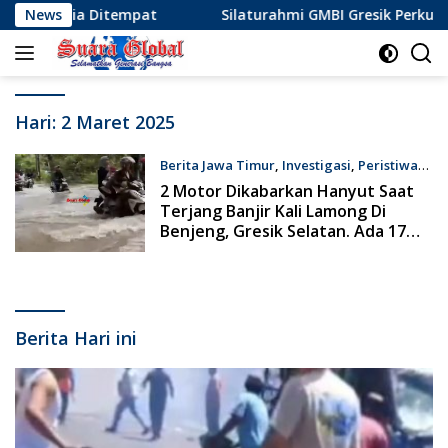
Langsung
Dunia Ditempat
News
Silaturahmi GMBI Gresik Perkuat Sin
ke
konten
Hari:
2 Maret 2025
Berita Jawa Timur
,
Investigasi
,
Peristiwa
Maret 2, 2025
2 Motor Dikabarkan Hanyut Saat
Terjang Banjir Kali Lamong Di
Benjeng, Gresik Selatan. Ada 17
Desa Terdampak
Berita Hari ini