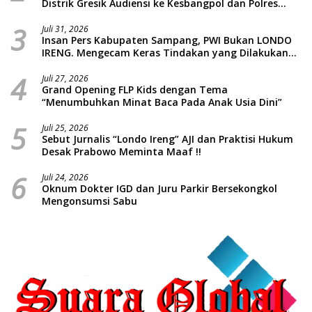
Distrik Gresik Audiensi ke Kesbangpol dan Polres
Gresik Dilanjutkan Giat Sosial Santunan Anak Yatim
3
Piatu
Juli 31, 2026
Insan Pers Kabupaten Sampang, PWI Bukan LONDO
IRENG. Mengecam Keras Tindakan yang Dilakukan
oleh Presiden Republik Indonesia
4
Juli 27, 2026
Grand Opening FLP Kids dengan Tema
“Menumbuhkan Minat Baca Pada Anak Usia Dini”
5
Juli 25, 2026
Sebut Jurnalis “Londo Ireng” AJI dan Praktisi Hukum
Desak Prabowo Meminta Maaf !!
6
Juli 24, 2026
Oknum Dokter IGD dan Juru Parkir Bersekongkol
Mengonsumsi Sabu