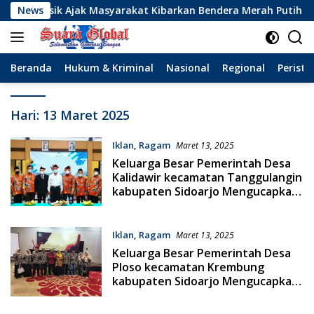
Langsung
 Gresik Ajak Masyarakat Kibarkan Bendera Merah Putih
News
ke
konten
Beranda
Hukum & Kriminal
Nasional
Regional
Peristi
Hari:
13 Maret 2025
Iklan
,
Ragam
Maret 13, 2025
Keluarga Besar Pemerintah Desa
Kalidawir kecamatan Tanggulangin
kabupaten Sidoarjo Mengucapkan
Selamat Hari Raya Idul Fitri 1446 H.
Minal Aidin Wal Faizin. Mohon Maaf
Lahir Dan Batin
Iklan
,
Ragam
Maret 13, 2025
Keluarga Besar Pemerintah Desa
Ploso kecamatan Krembung
kabupaten Sidoarjo Mengucapkan
Selamat Hari Raya Idul Fitri 1446 H.
Minal Aidin Wal Faizin. Mohon Maaf