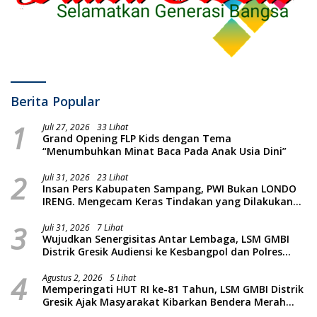
Berita Popular
1
Juli 27, 2026
33 Lihat
Grand Opening FLP Kids dengan Tema
“Menumbuhkan Minat Baca Pada Anak Usia Dini”
2
Juli 31, 2026
23 Lihat
Insan Pers Kabupaten Sampang, PWI Bukan LONDO
IRENG. Mengecam Keras Tindakan yang Dilakukan
oleh Presiden Republik Indonesia
3
Juli 31, 2026
7 Lihat
Wujudkan Senergisitas Antar Lembaga, LSM GMBI
Distrik Gresik Audiensi ke Kesbangpol dan Polres
Gresik Dilanjutkan Giat Sosial Santunan Anak Yatim
4
Piatu
Agustus 2, 2026
5 Lihat
Memperingati HUT RI ke-81 Tahun, LSM GMBI Distrik
Gresik Ajak Masyarakat Kibarkan Bendera Merah
Putih