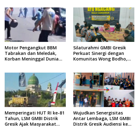
Labirin Penyelidikan
Motor Pengangkut BBM
Silaturahmi GMBI Gresik
Tabrakan dan Meledak,
Perkuat Sinergi dengan
Korban Meninggal Dunia
Komunitas Wong Bodho,
Ditempat
Dilanjutkan Pengamanan
Konser Reggae Vespa
Menjelang Acara Sunatan
Massal dan Santunan Anak
Yatim
Memperingati HUT RI ke-81
Wujudkan Senergisitas
Tahun, LSM GMBI Distrik
Antar Lembaga, LSM GMBI
Gresik Ajak Masyarakat
Distrik Gresik Audiensi ke
Kibarkan Bendera Merah
Kesbangpol dan Polres
Putih
Gresik Dilanjutkan Giat