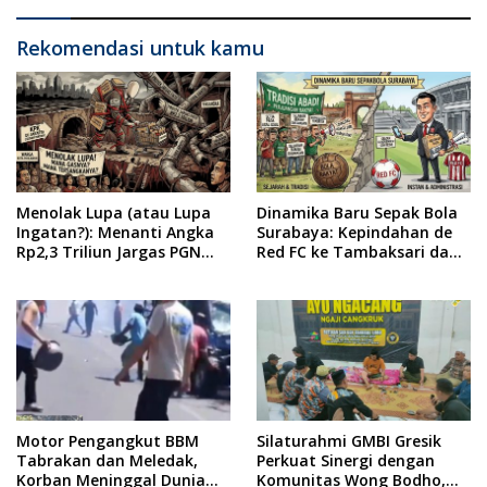
Sosial Santunan Anak
Yatim Piatu
Rekomendasi untuk kamu
Menolak Lupa (atau Lupa
Dinamika Baru Sepak Bola
Ingatan?): Menanti Angka
Surabaya: Kepindahan de
Rp2,3 Triliun Jargas PGN
Red FC ke Tambaksari dan
Surabaya Keluar dari
Respon Publik
Labirin Penyelidikan
Motor Pengangkut BBM
Silaturahmi GMBI Gresik
Tabrakan dan Meledak,
Perkuat Sinergi dengan
Korban Meninggal Dunia
Komunitas Wong Bodho,