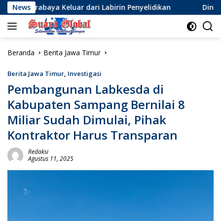
Langsung
a Keluar dari Labirin Penyelidikan
News
Dinamika Baru Sepa
ke
konten
Beranda
Berita Jawa Timur
Berita Jawa Timur
,
Investigasi
Pembangunan Labkesda di
Kabupaten Sampang Bernilai 8
Miliar Sudah Dimulai, Pihak
Kontraktor Harus Transparan
Redaksi
Agustus 11, 2025