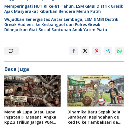
Santunan Anak Yatim
Memperingati HUT RI ke-81 Tahun, LSM GMBI Distrik Gresik
Ajak Masyarakat Kibarkan Bendera Merah Putih
Wujudkan Senergisitas Antar Lembaga, LSM GMBI Distrik
Gresik Audiensi ke Kesbangpol dan Polres Gresik
Dilanjutkan Giat Sosial Santunan Anak Yatim Piatu
Baca Juga
Menolak Lupa (atau Lupa
Dinamika Baru Sepak Bola
Ingatan?): Menanti Angka
Surabaya: Kepindahan de
Rp2,3 Triliun Jargas PGN
Red FC ke Tambaksari dan
Surabaya Keluar dari
Respon Publik