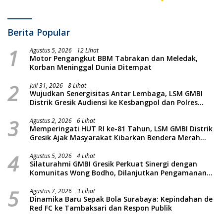
Berita Popular
1
Agustus 5, 2026
12 Lihat
Motor Pengangkut BBM Tabrakan dan Meledak,
Korban Meninggal Dunia Ditempat
2
Juli 31, 2026
8 Lihat
Wujudkan Senergisitas Antar Lembaga, LSM GMBI
Distrik Gresik Audiensi ke Kesbangpol dan Polres
Gresik Dilanjutkan Giat Sosial Santunan Anak Yatim
3
Piatu
Agustus 2, 2026
6 Lihat
Memperingati HUT RI ke-81 Tahun, LSM GMBI Distrik
Gresik Ajak Masyarakat Kibarkan Bendera Merah
Putih
4
Agustus 5, 2026
4 Lihat
Silaturahmi GMBI Gresik Perkuat Sinergi dengan
Komunitas Wong Bodho, Dilanjutkan Pengamanan
Konser Reggae Vespa Menjelang Acara Sunatan
5
Massal dan Santunan Anak Yatim
Agustus 7, 2026
3 Lihat
Dinamika Baru Sepak Bola Surabaya: Kepindahan de
Red FC ke Tambaksari dan Respon Publik