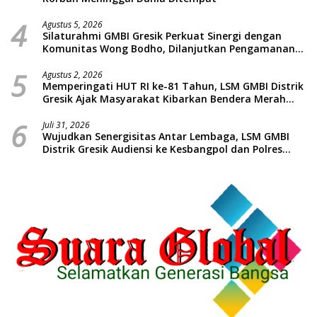
4
Agustus 5, 2026
Silaturahmi GMBI Gresik Perkuat Sinergi dengan
Komunitas Wong Bodho, Dilanjutkan Pengamanan
Konser Reggae Vespa Menjelang Acara Sunatan
5
Massal dan Santunan Anak Yatim
Agustus 2, 2026
Memperingati HUT RI ke-81 Tahun, LSM GMBI Distrik
Gresik Ajak Masyarakat Kibarkan Bendera Merah
Putih
6
Juli 31, 2026
Wujudkan Senergisitas Antar Lembaga, LSM GMBI
Distrik Gresik Audiensi ke Kesbangpol dan Polres
Gresik Dilanjutkan Giat Sosial Santunan Anak Yatim
Piatu