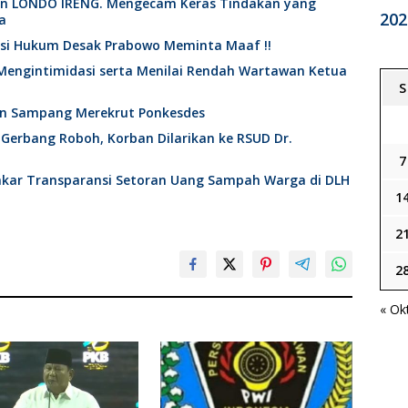
an LONDO IRENG. Mengecam Keras Tindakan yang
202
a
ktisi Hukum Desak Prabowo Meminta Maaf !!
Mengintimidasi serta Menilai Rendah Wartawan Ketua
S
en Sampang Merekrut Ponkesdes
 Gerbang Roboh, Korban Dilarikan ke RSUD Dr.
7
nakar Transparansi Setoran Uang Sampah Warga di DLH
1
2
2
« Ok