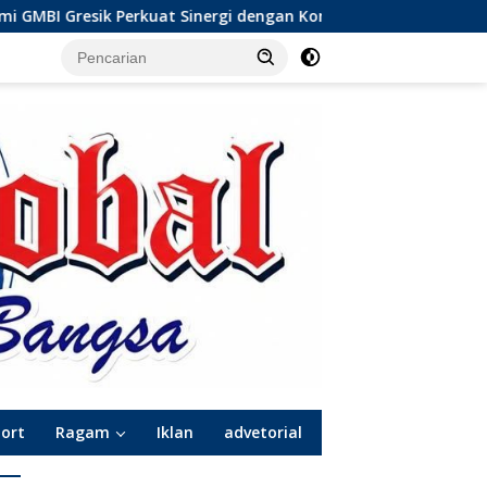
i dengan Komunitas Wong Bodho, Dilanjutkan Pengamanan Kons
port
Ragam
Iklan
advetorial