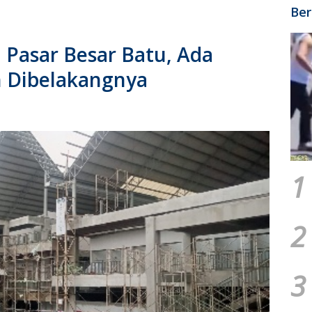
Ber
i Pasar Besar Batu, Ada
 Dibelakangnya
1
2
3