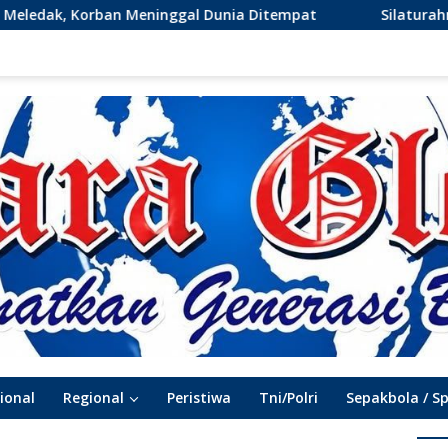
nia Ditempat
Silaturahmi GMBI Gresik Perkuat Sinerg
ional
Regional
Peristiwa
Tni/Polri
Sepakbola / S