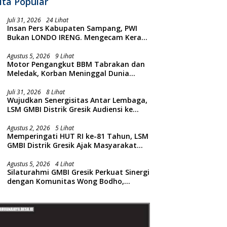
ita Popular
Juli 31, 2026
24 Lihat
Insan Pers Kabupaten Sampang, PWI
Bukan LONDO IRENG. Mengecam Keras
Tindakan yang Dilakukan oleh Presiden
Republik Indonesia
Agustus 5, 2026
9 Lihat
Motor Pengangkut BBM Tabrakan dan
Meledak, Korban Meninggal Dunia
Ditempat
Juli 31, 2026
8 Lihat
Wujudkan Senergisitas Antar Lembaga,
LSM GMBI Distrik Gresik Audiensi ke
Kesbangpol dan Polres Gresik
Dilanjutkan Giat Sosial Santunan Anak
Agustus 2, 2026
5 Lihat
Memperingati HUT RI ke-81 Tahun, LSM
Yatim Piatu
GMBI Distrik Gresik Ajak Masyarakat
Kibarkan Bendera Merah Putih
Agustus 5, 2026
4 Lihat
Silaturahmi GMBI Gresik Perkuat Sinergi
dengan Komunitas Wong Bodho,
Dilanjutkan Pengamanan Konser
Reggae Vespa Menjelang Acara
Sunatan Massal dan Santunan Anak
Yatim