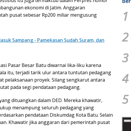
stisius itu juga termaktub dalam Perpres nomor
Ber
mbangunan ekonomi di Jatim. Anggaran
1
tah pusat sebesar Rp200 miliar mengusung
2
Masuk Sampang - Pamekasan Sudah Suram, dan
3
asi Pasar Besar Batu diwarnai lika-liku karena
la itu, terjadi tarik ulur antara tuntutan pedagang
4
 pelaksanaan proyek. Silang sengkarut antara
utat pada segi pendataan pedagang.
5
yang dituangkan dalam DED. Mereka khawatir,
 cukup menampung seluruh pedagang yang
rdasarkan pendataan Diskumdag Kota Batu. Selain
han. Khawatir jika anggaran dari pemerintah pusat