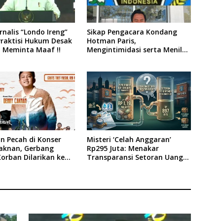
rnalis “Londo Ireng”
Sikap Pengacara Kondang
Praktisi Hukum Desak
Hotman Paris,
 Meminta Maaf !!
Mengintimidasi serta Menilai
Rendah Wartawan Ketua PWI
Kabupaten Sampang Angkat
Bicara
n Pecah di Konser
Misteri ‘Celah Anggaran’
aknan, Gerbang
Rp295 Juta: Menakar
orban Dilarikan ke
Transparansi Setoran Uang
. Soewandhi
Sampah Warga di DLH
Surabaya