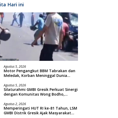
ita Hari ini
Agustus 5, 2026
Motor Pengangkut BBM Tabrakan dan
Meledak, Korban Meninggal Dunia
Ditempat
Agustus 5, 2026
Silaturahmi GMBI Gresik Perkuat Sinergi
dengan Komunitas Wong Bodho,
Dilanjutkan Pengamanan Konser
Reggae Vespa Menjelang Acara
Agustus 2, 2026
Memperingati HUT RI ke-81 Tahun, LSM
Sunatan Massal dan Santunan Anak
GMBI Distrik Gresik Ajak Masyarakat
Yatim
Kibarkan Bendera Merah Putih