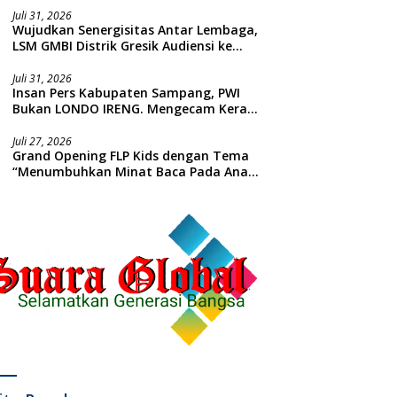
Juli 31, 2026
Wujudkan Senergisitas Antar Lembaga,
LSM GMBI Distrik Gresik Audiensi ke
Kesbangpol dan Polres Gresik
Dilanjutkan Giat Sosial Santunan Anak
Juli 31, 2026
Insan Pers Kabupaten Sampang, PWI
Yatim Piatu
Bukan LONDO IRENG. Mengecam Keras
Tindakan yang Dilakukan oleh Presiden
Republik Indonesia
Juli 27, 2026
Grand Opening FLP Kids dengan Tema
“Menumbuhkan Minat Baca Pada Anak
Usia Dini”