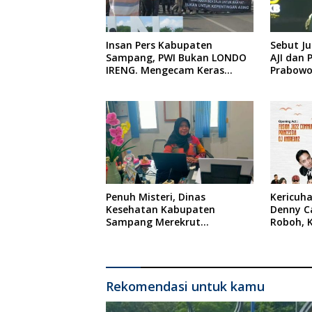
Insan Pers Kabupaten
Sebut Ju
Sampang, PWI Bukan LONDO
AJI dan 
IRENG. Mengecam Keras
Prabowo
Tindakan yang Dilakukan
oleh Presiden Republik
Indonesia
Penuh Misteri, Dinas
Kericuha
Kesehatan Kabupaten
Denny C
Sampang Merekrut
Roboh, K
Ponkesdes
RSUD Dr
Rekomendasi untuk kamu