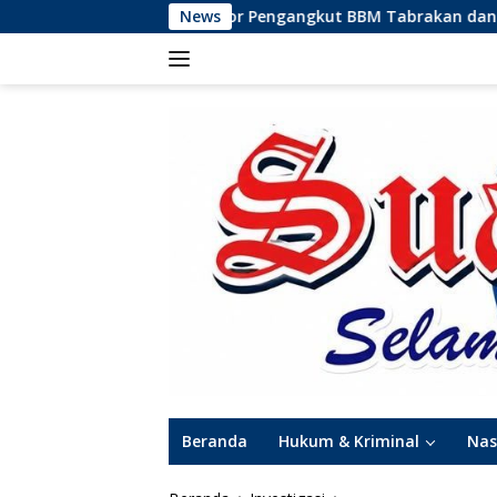
Langsung
Pengangkut BBM Tabrakan dan Meledak, Korban Meninggal Du
News
ke
konten
Beranda
Hukum & Kriminal
Nas