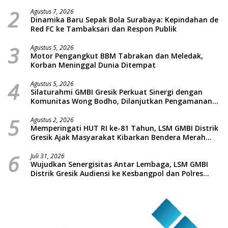
Labirin Penyelidikan
2
Agustus 7, 2026
Dinamika Baru Sepak Bola Surabaya: Kepindahan de
Red FC ke Tambaksari dan Respon Publik
3
Agustus 5, 2026
Motor Pengangkut BBM Tabrakan dan Meledak,
Korban Meninggal Dunia Ditempat
4
Agustus 5, 2026
Silaturahmi GMBI Gresik Perkuat Sinergi dengan
Komunitas Wong Bodho, Dilanjutkan Pengamanan
Konser Reggae Vespa Menjelang Acara Sunatan
5
Massal dan Santunan Anak Yatim
Agustus 2, 2026
Memperingati HUT RI ke-81 Tahun, LSM GMBI Distrik
Gresik Ajak Masyarakat Kibarkan Bendera Merah
Putih
6
Juli 31, 2026
Wujudkan Senergisitas Antar Lembaga, LSM GMBI
Distrik Gresik Audiensi ke Kesbangpol dan Polres
Gresik Dilanjutkan Giat Sosial Santunan Anak Yatim
Piatu