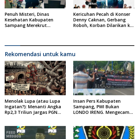
Penuh Misteri, Dinas
Kericuhan Pecah di Konser
Kesehatan Kabupaten
Denny Caknan, Gerbang
Sampang Merekrut
Roboh, Korban Dilarikan ke
Ponkesdes
RSUD Dr. Soewandhi
Rekomendasi untuk kamu
Menolak Lupa (atau Lupa
Insan Pers Kabupaten
Ingatan?): Menanti Angka
Sampang, PWI Bukan
Rp2,3 Triliun Jargas PGN
LONDO IRENG. Mengecam
Surabaya Keluar dari
Keras Tindakan yang
Labirin Penyelidikan
Dilakukan oleh Presiden
Republik Indonesia