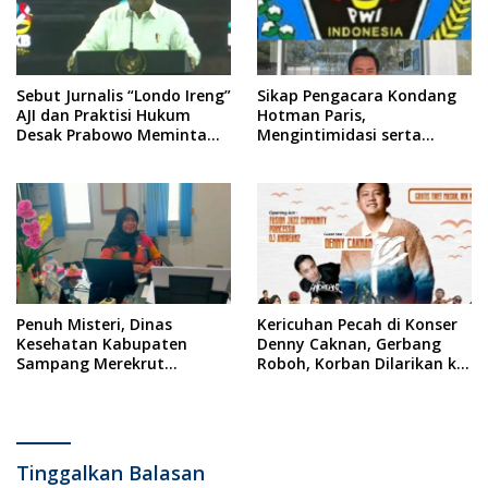
Sebut Jurnalis “Londo Ireng”
Sikap Pengacara Kondang
AJI dan Praktisi Hukum
Hotman Paris,
Desak Prabowo Meminta
Mengintimidasi serta
Maaf !!
Menilai Rendah Wartawan
Ketua PWI Kabupaten
Sampang Angkat Bicara
Penuh Misteri, Dinas
Kericuhan Pecah di Konser
Kesehatan Kabupaten
Denny Caknan, Gerbang
Sampang Merekrut
Roboh, Korban Dilarikan ke
Ponkesdes
RSUD Dr. Soewandhi
Tinggalkan Balasan