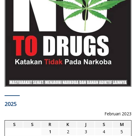
2025
Februari 2023
S
S
R
K
J
S
M
1
2
3
4
5