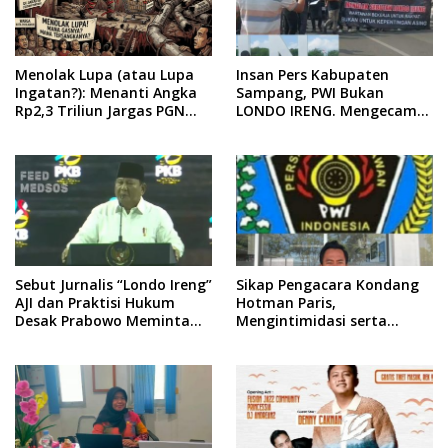
Menolak Lupa (atau Lupa
Insan Pers Kabupaten
Ingatan?): Menanti Angka
Sampang, PWI Bukan
Rp2,3 Triliun Jargas PGN
LONDO IRENG. Mengecam
Surabaya Keluar dari
Keras Tindakan yang
Labirin Penyelidikan
Dilakukan oleh Presiden
Republik Indonesia
Sebut Jurnalis “Londo Ireng”
Sikap Pengacara Kondang
AJI dan Praktisi Hukum
Hotman Paris,
Desak Prabowo Meminta
Mengintimidasi serta
Maaf !!
Menilai Rendah Wartawan
Ketua PWI Kabupaten
Sampang Angkat Bicara