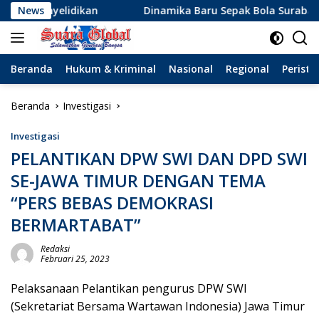
Langsung
idikan
News
Dinamika Baru Sepak Bola Surabaya: Kepindahan
ke
konten
Beranda
Hukum & Kriminal
Nasional
Regional
Peristi
Beranda
Investigasi
Investigasi
PELANTIKAN DPW SWI DAN DPD SWI
SE-JAWA TIMUR DENGAN TEMA
“PERS BEBAS DEMOKRASI
BERMARTABAT”
Redaksi
Februari 25, 2023
Pelaksanaan Pelantikan pengurus DPW SWI
(Sekretariat Bersama Wartawan Indonesia) Jawa Timur