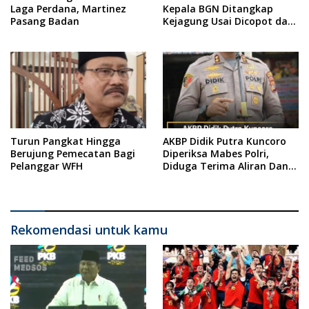
Laga Perdana, Martinez
Kepala BGN Ditangkap
Pasang Badan
Kejagung Usai Dicopot dari
Jabatannya
Turun Pangkat Hingga
AKBP Didik Putra Kuncoro
Berujung Pemecatan Bagi
Diperiksa Mabes Polri,
Pelanggar WFH
Diduga Terima Aliran Dana
dari Bandar Narkoba
Rekomendasi untuk kamu