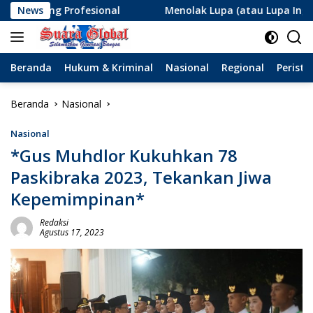
Langsung
ional
News
Menolak Lupa (atau Lupa Ingatan?): Menanti Angka
ke
konten
Beranda
Hukum & Kriminal
Nasional
Regional
Peristi
Beranda
Nasional
Nasional
*Gus Muhdlor Kukuhkan 78
Paskibraka 2023, Tekankan Jiwa
Kepemimpinan*
Redaksi
Agustus 17, 2023