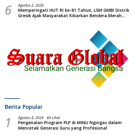
6
Massal dan Santunan Anak Yatim
Agustus 2, 2026
Memperingati HUT RI ke-81 Tahun, LSM GMBI Distrik
Gresik Ajak Masyarakat Kibarkan Bendera Merah
Putih
Berita Popular
1
Agustus 8, 2026
60 Lihat
Pengenalan Program PLP di MINU Ngingas dalam
Mencetak Generasi Guru yang Profesional