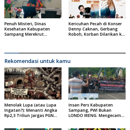
Penuh Misteri, Dinas
Kericuhan Pecah di Konser
Kesehatan Kabupaten
Denny Caknan, Gerbang
Sampang Merekrut
Roboh, Korban Dilarikan ke
Ponkesdes
RSUD Dr. Soewandhi
Rekomendasi untuk kamu
Menolak Lupa (atau Lupa
Insan Pers Kabupaten
Ingatan?): Menanti Angka
Sampang, PWI Bukan
Rp2,3 Triliun Jargas PGN
LONDO IRENG. Mengecam
Surabaya Keluar dari
Keras Tindakan yang
Labirin Penyelidikan
Dilakukan oleh Presiden