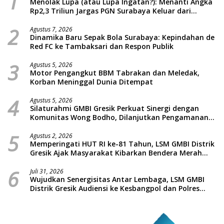
1
Menolak Lupa (atau Lupa Ingatan?): Menanti Angka
Rp2,3 Triliun Jargas PGN Surabaya Keluar dari
Labirin Penyelidikan
2
Agustus 7, 2026
Dinamika Baru Sepak Bola Surabaya: Kepindahan de
Red FC ke Tambaksari dan Respon Publik
3
Agustus 5, 2026
Motor Pengangkut BBM Tabrakan dan Meledak,
Korban Meninggal Dunia Ditempat
4
Agustus 5, 2026
Silaturahmi GMBI Gresik Perkuat Sinergi dengan
Komunitas Wong Bodho, Dilanjutkan Pengamanan
Konser Reggae Vespa Menjelang Acara Sunatan
5
Massal dan Santunan Anak Yatim
Agustus 2, 2026
Memperingati HUT RI ke-81 Tahun, LSM GMBI Distrik
Gresik Ajak Masyarakat Kibarkan Bendera Merah
Putih
6
Juli 31, 2026
Wujudkan Senergisitas Antar Lembaga, LSM GMBI
Distrik Gresik Audiensi ke Kesbangpol dan Polres
Gresik Dilanjutkan Giat Sosial Santunan Anak Yatim
Piatu