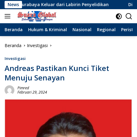
Langsung
Keluar dari Labirin Penyelidikan
News
Dinamika Baru Sepak 
ke
konten
Beranda
Hukum & Kriminal
Nasional
Regional
Peristi
Beranda
Investigasi
Investigasi
Andreas Pastikan Kunci Tiket
Menuju Senayan
Pimred
Februari 29, 2024