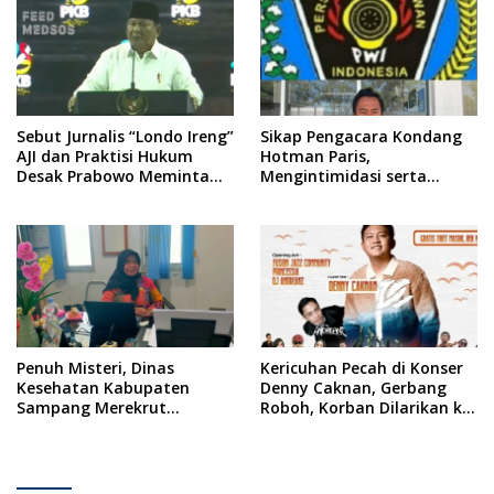
Republik Indonesia
Sebut Jurnalis “Londo Ireng”
Sikap Pengacara Kondang
AJI dan Praktisi Hukum
Hotman Paris,
Desak Prabowo Meminta
Mengintimidasi serta
Maaf !!
Menilai Rendah Wartawan
Ketua PWI Kabupaten
Sampang Angkat Bicara
Penuh Misteri, Dinas
Kericuhan Pecah di Konser
Kesehatan Kabupaten
Denny Caknan, Gerbang
Sampang Merekrut
Roboh, Korban Dilarikan ke
Ponkesdes
RSUD Dr. Soewandhi