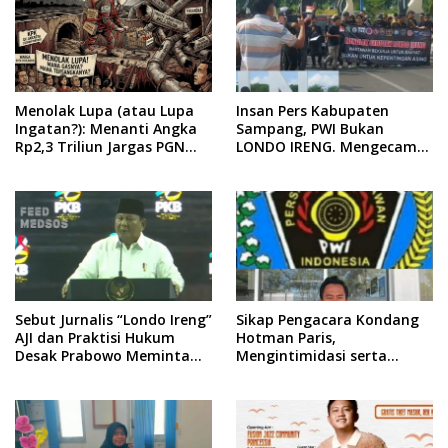
Menolak Lupa (atau Lupa
Insan Pers Kabupaten
Ingatan?): Menanti Angka
Sampang, PWI Bukan
Rp2,3 Triliun Jargas PGN
LONDO IRENG. Mengecam
Surabaya Keluar dari
Keras Tindakan yang
Labirin Penyelidikan
Dilakukan oleh Presiden
Republik Indonesia
Sebut Jurnalis “Londo Ireng”
Sikap Pengacara Kondang
AJI dan Praktisi Hukum
Hotman Paris,
Desak Prabowo Meminta
Mengintimidasi serta
Maaf !!
Menilai Rendah Wartawan
Ketua PWI Kabupaten
Sampang Angkat Bicara